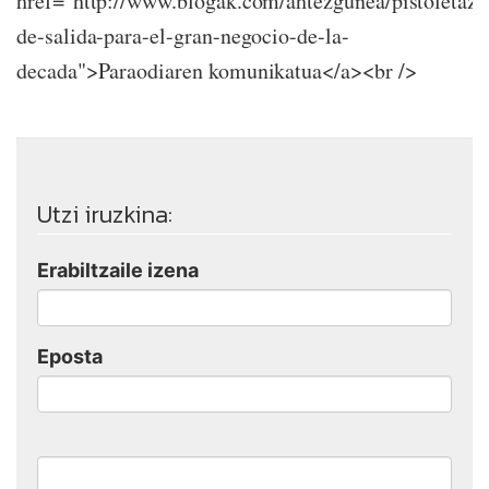
href="http://www.blogak.com/ahtezgunea/pistoletazo
de-salida-para-el-gran-negocio-de-la-
decada">Paraodiaren komunikatua</a><br />
Utzi iruzkina:
Erabiltzaile izena
Eposta