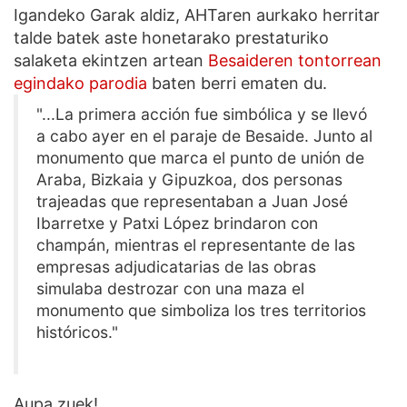
Igandeko Garak aldiz, AHTaren aurkako herritar
talde batek aste honetarako prestaturiko
salaketa ekintzen artean
Besaideren tontorrean
egindako parodia
baten berri ematen du.
"...La primera acción fue simbólica y se llevó
a cabo ayer en el paraje de Besaide. Junto al
monumento que marca el punto de unión de
Araba, Bizkaia y Gipuzkoa, dos personas
trajeadas que representaban a Juan José
Ibarretxe y Patxi López brindaron con
champán, mientras el representante de las
empresas adjudicatarias de las obras
simulaba destrozar con una maza el
monumento que simboliza los tres territorios
históricos."
Aupa zuek!