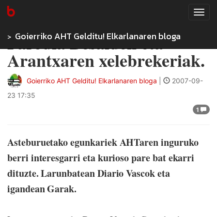
Tog
navi
Goierriko AHT Gelditu! Elkarlanaren bloga
Parodia Besaiden eta
Arantxaren xelebrekeriak.
Goierriko AHT Gelditu! Elkarlanaren bloga
|
2007-09-
23 17:35
1
Asteburuetako egunkariek AHTaren inguruko
berri interesgarri eta kurioso pare bat ekarri
dituzte. Larunbatean Diario Vascok eta
igandean Garak.