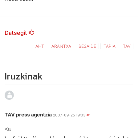
Datsegit
AHT
ARANTXA
BESAIDE
TAPIA
TAV
Iruzkinak
TAV press agentzia
2007-09-25 19:03
#1
<a