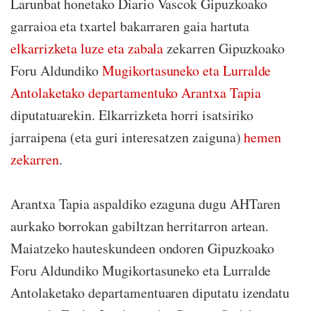
Larunbat honetako Diario Vascok Gipuzkoako
garraioa eta txartel bakarraren gaia hartuta
elkarrizketa luze eta zabala
zekarren Gipuzkoako
Foru Aldundiko
Mugikortasuneko eta Lurralde
Antolaketako departamentuko Arantxa Tapia
diputatuarekin. Elkarrizketa horri isatsiriko
jarraipena (eta guri interesatzen zaiguna)
hemen
zekarren
.
Arantxa Tapia aspaldiko ezaguna dugu AHTaren
aurkako borrokan gabiltzan herritarron artean.
Maiatzeko hauteskundeen ondoren Gipuzkoako
Foru Aldundiko Mugikortasuneko eta Lurralde
Antolaketako departamentuaren diputatu izendatu