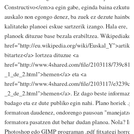
Constructivo</em>a egin gabe, eginda baina ezkutua
auskalo non egongo denez, ba zuek ez dezute hainbes
kalitateko planoei eskue sartzerik izango. Hala ere, 
planoek dituzue base bezala erabiltzea. Wikipediako 
href="http://eu.wikipedia.org/wiki/Euskal_Y">artiku
bitartez</a> lortzea dituzue <a
href="http://www.4shared.com/file/2103118/739c8
_1_de_2.html">hemen</a> eta <a
href="http://www.4shared.com/file/2103117/e3239
_2_de_2.html">hemen</a>. Ez dago beste informazio
badago eta ez dute publiko egin nahi. Plano horiek .p
formatoan daudenez, ondorengo pausoan "manejatzek
formatora pasatzen dut behar dudan planoa. Nola? Ire
Photoshop edo GIMP programan .pdf fitxategi horreta