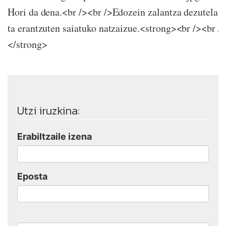
Hori da dena.<br /><br />Edozein zalantza dezutela g
ta erantzuten saiatuko natzaizue.<strong><br /><br /
</strong>
Utzi iruzkina:
Erabiltzaile izena
Eposta