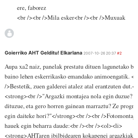
ere, faborez
<br /><br />Mila esker<br /><br />Muxuak
Goierriko AHT Gelditu! Elkarlana
2007-10-26 20:37
#2
Aupa xa2 naiz, panelak prestatu dituen lagunetako bat
baino lehen eskerrikasko emandako animoengatik. <b
/>Bestetik, zuen galderei atalez atal erantzuten dut.<b
<strong><br />"Argazki montajea nola egin duzue? Z
dituzue, eta gero horren gainean marraztu? Ze progr
egin daiteke hori?"</strong><br /><br />Fotomontaje
hauek egin beharra daude:<br /><br /><ol><li>
<strong>AHTaren ibilbidearen kokapenei argazkiak "