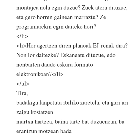
montajea nola egin duzue? Zuek atera dituzue,
eta gero horren gainean marraztu? Ze
programarekin egin daiteke hori?
</li>
<li>Hor agertzen diren planoak EJ-renak dira?
Non lor daitezke? Eskaneatu dituzue, edo
nonbaiten daude eskura formato
elektronikoan?</li>
</ul>
Tira,
badakigu lanpetuta ibiliko zaretela, eta guri ari
zaigu kostatzen
martxa hartzea, baina tarte bat duzuenean, ba
erantzun motzean bada