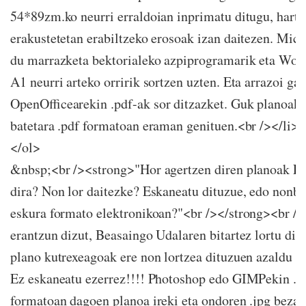
54*89zm.ko neurri erraldoian inprimatu ditugu, harta
erakustetetan erabiltzeko erosoak izan daitezen. Micr
du marrazketa bektorialeko azpiprogramarik eta Word
A1 neurri arteko orririk sortzen uzten. Eta arrazoi gar
OpenOfficearekin .pdf-ak sor ditzazket. Guk planoak 
batetara .pdf formatoan eraman genituen.<br /></li>
</ol>
&nbsp;<br /><strong>"Hor agertzen diren planoak E
dira? Non lor daitezke? Eskaneatu dituzue, edo nonb
eskura formato elektronikoan?"<br /></strong><br /
erantzun dizut, Beasaingo Udalaren bitartez lortu dit
plano kutrexeagoak ere non lortzea dituzuen azaldu d
Ez eskaneatu ezerrez!!!! Photoshop edo GIMPekin .p
formatoan dagoen planoa ireki eta ondoren .jpg bezal