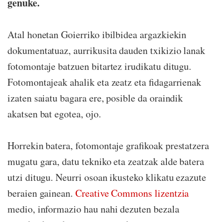
genuke.
Atal honetan Goierriko ibilbidea argazkiekin
dokumentatuaz, aurrikusita dauden txikizio lanak
fotomontaje batzuen bitartez irudikatu ditugu.
Fotomontajeak ahalik eta zeatz eta fidagarrienak
izaten saiatu bagara ere, posible da oraindik
akatsen bat egotea, ojo.
Horrekin batera, fotomontaje grafikoak prestatzera
mugatu gara, datu tekniko eta zeatzak alde batera
utzi ditugu. Neurri osoan ikusteko klikatu ezazute
beraien gainean.
Creative Commons lizentzia
medio, informazio hau nahi dezuten bezala