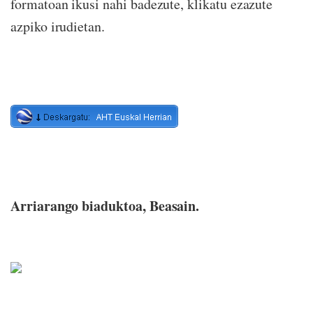
formatoan ikusi nahi badezute, klikatu ezazute
azpiko irudietan.
Arriarango biaduktoa, Beasain.