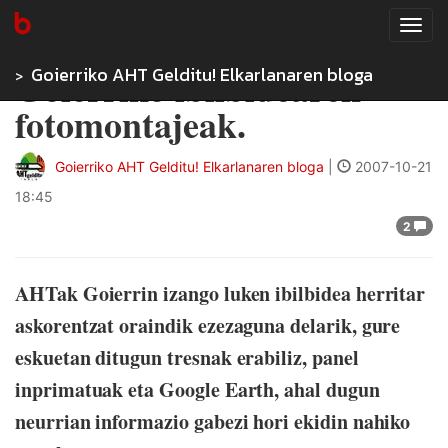
Tog
navi
Goierriko AHT Gelditu! Elkarlanaren bloga
Goierriko ibilbidearen
fotomontajeak.
Goierriko AHT Gelditu! Elkarlanaren bloga
|
2007-10-21
18:45
2
AHTak Goierrin izango luken ibilbidea herritar
askorentzat oraindik ezezaguna delarik, gure
eskuetan ditugun tresnak erabiliz, panel
inprimatuak eta Google Earth, ahal dugun
neurrian informazio gabezi hori ekidin nahiko