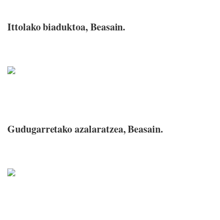
Ittolako biaduktoa, Beasain.
Gudugarretako azalaratzea, Beasain.