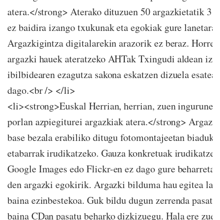
atera.</strong> Aterako dituzuen 50 argazkietatik 3 e
ez baidira izango txukunak eta egokiak gure lanetarak
Argazkigintza digitalarekin arazorik ez beraz. Horrek
argazki hauek ateratzeko AHTak Txingudi aldean iza
ibilbidearen ezagutza sakona eskatzen dizuela esatea
dago.<br /> </li>
<li><strong>Euskal Herrian, herrian, zuen ingurunea
porlan azpiegiturei argazkiak atera.</strong> Argazk
base bezala erabiliko ditugu fotomontajeetan biadukt
etabarrak irudikatzeko. Gauza konkretuak irudikatzen
Google Images edo Flickr-en ez dago gure beharretar
den argazki egokirik. Argazki bilduma hau egitea lan
baina ezinbestekoa. Guk bildu dugun zerrenda pasatz
baina CDan pasatu beharko dizkizuegu. Hala ere zuek 