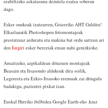
erabiltzeko askatasuna dezutela esatea soberan
dago.
Esker onekoak izatearren, Goierriko AHT Gelditu!
Elkarlanatik Photoshopen fotomontajeak
prestatzeaz arduratu eta makina bat ordu sartzen ari
den
Iurgiri
esker bereziak eman nahi genizkioke.
Amaitzeko, azpikaldean dituzuen montajeak
Beasain eta Itsasondo aldekoak dira soilik,
Legorreta eta Ezkio-Itsasoko eremuak zai ditugula
badakigu, pazientzi pixkat izan.
Euskal Herriko ibilbidea Google Earth-eko .kmz