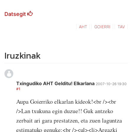
Datsegit
AHT
GOIERRI
TAV
Iruzkinak
Txingudiko AHT Gelditu! Elkarlana
2007-10-26 19:30
#1
Aupa Goierriko elkarlan kideok!<br /><br
/>Lan txukuna egin duzue!! Guk antzeko
zerbait ari gara prestatzen, eta zuen laguntza
estimatuko genuke:<br /><ul><li>Argazki