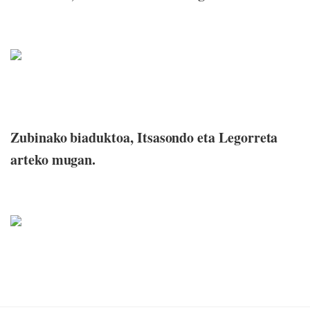
Zubinako biaduktoa, Itsasondo eta Legorreta
arteko mugan.