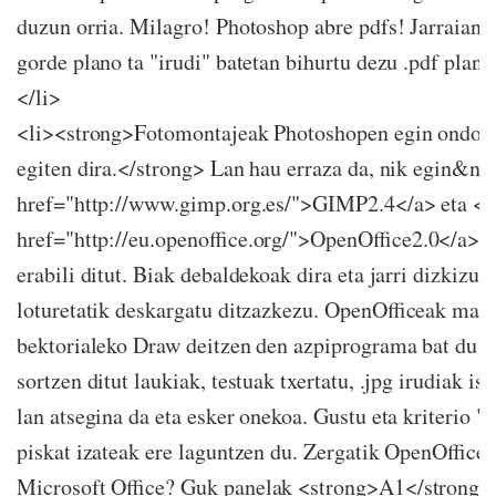
duzun orria. Milagro! Photoshop abre pdfs! Jarraian .
gorde plano ta "irudi" batetan bihurtu dezu .pdf plano
</li>
<li><strong>Fotomontajeak Photoshopen egin ondore
egiten dira.</strong> Lan hau erraza da, nik egin&nbs
href="http://www.gimp.org.es/">GIMP2.4</a> eta <a
href="http://eu.openoffice.org/">OpenOffice2.0</a>
erabili ditut. Biak debaldekoak dira eta jarri dizkizud
loturetatik deskargatu ditzazkezu. OpenOfficeak mar
bektorialeko Draw deitzen den azpiprograma bat du e
sortzen ditut laukiak, testuak txertatu, .jpg irudiak isat
lan atsegina da eta esker onekoa. Gustu eta kriterio "e
piskat izateak ere laguntzen du. Zergatik OpenOffice 
Microsoft Office? Guk panelak <strong>A1</strong>