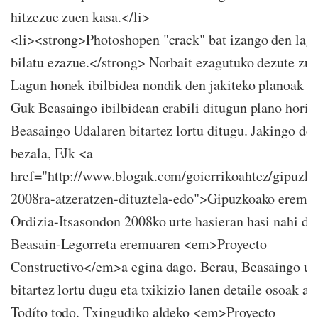
hitzezue zuen kasa.</li>
<li><strong>Photoshopen "crack" bat izango den lag
bilatu ezazue.</strong> Norbait ezagutuko dezute zue
Lagun honek ibilbidea nondik den jakiteko planoak be
Guk Beasaingo ibilbidean erabili ditugun plano horie
Beasaingo Udalaren bitartez lortu ditugu. Jakingo de
bezala, EJk <a
href="http://www.blogak.com/goierrikoahtez/gipuzko
2008ra-atzeratzen-dituztela-edo">Gipuzkoako eremu
Ordizia-Itsasondon 2008ko urte hasieran hasi nahi di
Beasain-Legorreta eremuaren <em>Proyecto
Constructivo</em>a egina dago. Berau, Beasaingo ud
bitartez lortu dugu eta txikizio lanen detaile osoak az
Todíto todo. Txingudiko aldeko <em>Proyecto