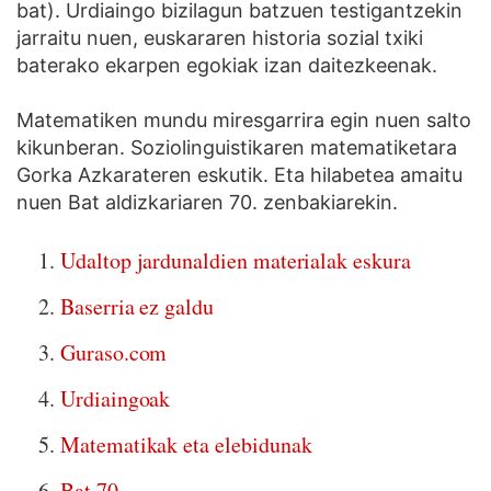
bat). Urdiaingo bizilagun batzuen testigantzekin
jarraitu nuen, euskararen historia sozial txiki
baterako ekarpen egokiak izan daitezkeenak.
Matematiken mundu miresgarrira egin nuen salto
kikunberan. Soziolinguistikaren matematiketara
Gorka Azkarateren eskutik. Eta hilabetea amaitu
nuen Bat aldizkariaren 70. zenbakiarekin.
Udaltop jardunaldien materialak eskura
Baserria ez galdu
Guraso.com
Urdiaingoak
Matematikak eta elebidunak
Bat 70