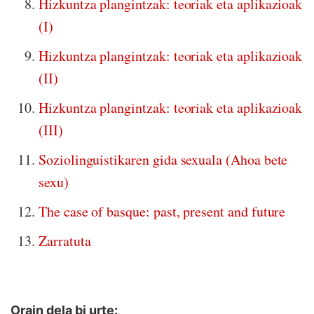
Hizkuntza plangintzak: teoriak eta aplikazioak
(I)
Hizkuntza plangintzak: teoriak eta aplikazioak
(II)
Hizkuntza plangintzak: teoriak eta aplikazioak
(III)
Soziolinguistikaren gida sexuala (Ahoa bete
sexu)
The case of basque: past, present and future
Zarratuta
Orain dela bi urte: