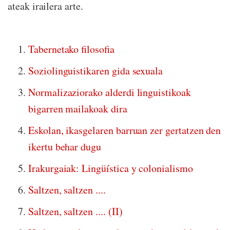
ateak irailera arte.
Tabernetako filosofia
Soziolinguistikaren gida sexuala
Normalizaziorako alderdi linguistikoak
bigarren mailakoak dira
Eskolan, ikasgelaren barruan zer gertatzen den
ikertu behar dugu
Irakurgaiak: Lingüística y colonialismo
Saltzen, saltzen ....
Saltzen, saltzen .... (II)