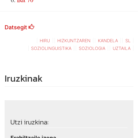
Datsegit
HIRU
HIZKUNTZAREN
KANDELA
SL
SOZIOLINGUISTIKA
SOZIOLOGIA
UZTAILA
Iruzkinak
Utzi iruzkina:
Erabiltzaile izena