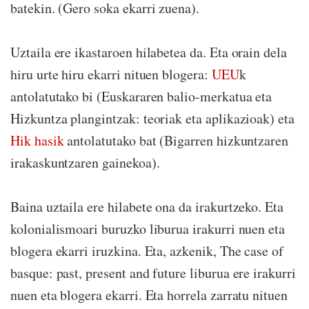
batekin. (Gero soka ekarri zuena).
Uztaila ere ikastaroen hilabetea da. Eta orain dela
hiru urte hiru ekarri nituen blogera:
UEU
k
antolatutako bi (Euskararen balio-merkatua eta
Hizkuntza plangintzak: teoriak eta aplikazioak) eta
Hik hasik
antolatutako bat (Bigarren hizkuntzaren
irakaskuntzaren gainekoa).
Baina uztaila ere hilabete ona da irakurtzeko. Eta
kolonialismoari buruzko liburua irakurri nuen eta
blogera ekarri iruzkina. Eta, azkenik, The case of
basque: past, present and future liburua ere irakurri
nuen eta blogera ekarri. Eta horrela zarratu nituen