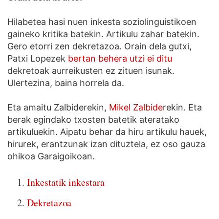
Hilabetea hasi nuen inkesta soziolinguistikoen
gaineko kritika batekin. Artikulu zahar batekin.
Gero etorri zen dekretazoa. Orain dela gutxi,
Patxi Lopezek
bertan behera utzi ei ditu
dekretoak aurreikusten ez zituen isunak.
Ulertezina, baina horrela da.
Eta amaitu Zalbiderekin,
Mikel Zalbide
rekin. Eta
berak egindako txosten batetik ateratako
artikuluekin. Aipatu behar da hiru artikulu hauek,
hirurek, erantzunak izan dituztela, ez oso gauza
ohikoa Garaigoikoan.
Inkestatik inkestara
Dekretazoa