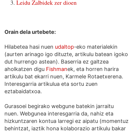
Leidu Zalbidek zer dioen
Orain dela urtebete:
Hilabetea hasi nuen
udaltop
-eko materialekin
(aurten arinago igo dituzte, artikulu batean igoko
dut hurrengo astean). Baserria ez galtzea
aholkatzen digu
Fishman
ek, eta horren harira
artikulu bat ekarri nuen, Karmele Rotaetxerena.
Interesgarria artikulua eta sortu zuen
eztabaidatxoa.
Gurasoei begirako webgune batekin jarraitu
nuen. Webgunea interesgarria da, nahiz eta
hizkuntzaren kontua larregi ez aipatu (momentuz
behintzat, iaztik hona kolaborazio artikulu bakar