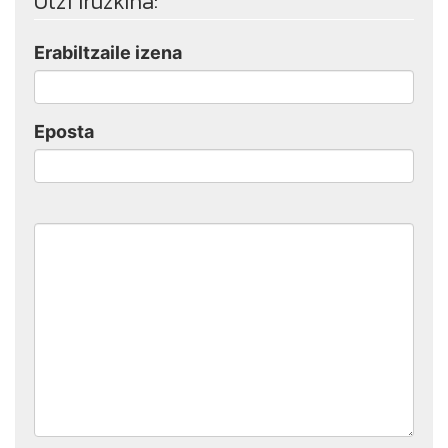
Utzi iruzkina:
Erabiltzaile izena
Eposta