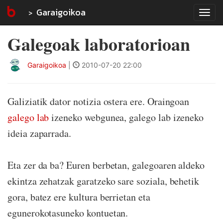
Garaigoikoa
Tog
navi
Galegoak laboratorioan
Garaigoikoa
|
2010-07-20 22:00
Galiziatik dator notizia ostera ere. Oraingoan
galego lab
izeneko webgunea, galego lab izeneko
ideia zaparrada.
Eta zer da ba? Euren berbetan, galegoaren aldeko
ekintza zehatzak garatzeko sare soziala, behetik
gora, batez ere kultura berrietan eta
egunerokotasuneko kontuetan.