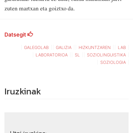
zuten martxan eta goiztxo da.
Datsegit
GALEGOLAB
GALIZIA
HIZKUNTZAREN
LAB
LABORATORIOA
SL
SOZIOLINGUISTIKA
SOZIOLOGIA
Iruzkinak