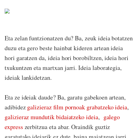
Eta zelan funtzionatzen du? Ba, zeuk ideia botatzen
duzu eta gero beste hainbat kideren artean ideia
hori garatzen da, ideia hori borobiltzen, ideia hori
txukuntzen eta martxan jarri. Ideia laborategia,
ideiak lankidetzan.
Eta ze ideiak daude? Ba, garatu gabekoen artean,
adibidez
galizieraz film pornoak grabatzeko ideia
,
galizieraz mundutik bidaiatzeko ideia
,
galego
express
zerbitzua eta abar. Oraindik guztiz
garatutako ideiarik ez dute, baina maiatzean jarri