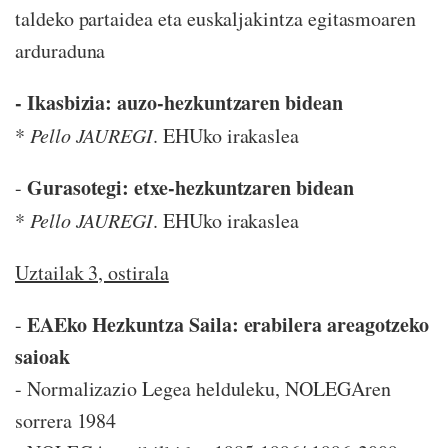
taldeko partaidea eta euskaljakintza egitasmoaren
arduraduna
- Ikasbizia: auzo-hezkuntzaren bidean
*
Pello JAUREGI
. EHUko irakaslea
Gurasotegi: etxe-hezkuntzaren bidean
-
*
Pello JAUREGI
. EHUko irakaslea
Uztailak 3, ostirala
EAEko Hezkuntza Saila: erabilera areagotzeko
-
saioak
- Normalizazio Legea helduleku, NOLEGAren
sorrera 1984