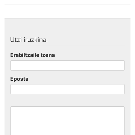
Utzi iruzkina:
Erabiltzaile izena
Eposta