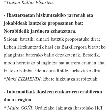
*
Ttakun Kultur Elkartea.
- Ikastetxeetan hizkuntzekiko jarrerak eta
jokabideak lantzeko proposamen bat:
Norabidetik jarduera zehatzetara.
Saioan, batetik, oinarri batzuk proposatuko dira;
Lehen Hezkuntzatik hasi eta Batxilergora bitarteko
plangintza baterako balio dezaketenak. Bestetik,
modu horretako plangintza bat aurrera eraman ahal
izateko hainbat ideia eta adibide aurkeztuko dira.
*
Iñaki EIZMENDI
. Ebete hizkuntza zerbitzuak
- Informatikak ikasleen euskararen erabileran
duen eragina
*
Maite GOÑI
. Ordiziako Jakintza ikastolako IKT