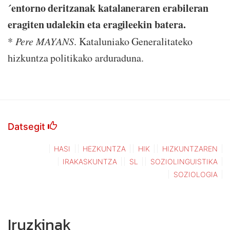
´entorno deritzanak katalaneraren erabileran
eragiten udalekin eta eragileekin batera.
*
Pere MAYANS
. Kataluniako Generalitateko
hizkuntza politikako arduraduna.
Datsegit
HASI
HEZKUNTZA
HIK
HIZKUNTZAREN
IRAKASKUNTZA
SL
SOZIOLINGUISTIKA
SOZIOLOGIA
Iruzkinak