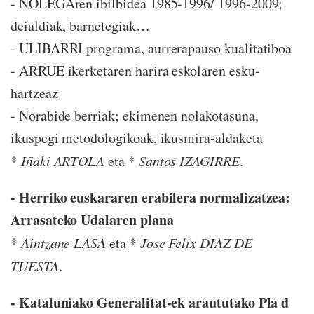
- NOLEGAren ibilbidea 1985-1996/ 1996-2009;
deialdiak, barnetegiak…
- ULIBARRI programa, aurrerapauso kualitatiboa
- ARRUE ikerketaren harira eskolaren esku-
hartzeaz
- Norabide berriak; ekimenen nolakotasuna,
ikuspegi metodologikoak, ikusmira-aldaketa
*
Iñaki ARTOLA
eta *
Santos IZAGIRRE
.
- Herriko euskararen erabilera normalizatzea:
Arrasateko Udalaren plana
*
Aintzane LASA
eta *
Jose Felix DIAZ DE
TUESTA
.
- Kataluniako Generalitat-ek araututako Pla d