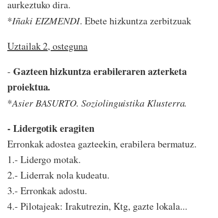
aurkeztuko dira.
*
Iñaki EIZMENDI
. Ebete hizkuntza zerbitzuak
Uztailak 2, osteguna
Gazteen hizkuntza erabileraren azterketa
-
proiektua.
*
Asier BASURTO. Soziolinguistika Klusterra.
- Lidergotik eragiten
Erronkak adostea gazteekin, erabilera bermatuz.
1.- Lidergo motak.
2.- Liderrak nola kudeatu.
3.- Erronkak adostu.
4.- Pilotajeak: Irakutrezin, Ktg, gazte lokala...