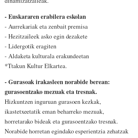
dinamizatzaileak.
- Euskararen erabilera eskolan
- Aurrekariak eta zenbait premisa
- Hezitzaileek asko egin dezakete
- Lidergotik eragiten
- Aldaketa kulturala erakundeetan
*Ttakun Kultur Elkartea.
- Gurasoak irakasleen norabide berean:
gurasoentzako mezuak eta tresnak.
Hizkuntzen inguruan gurasoen kezkak,
ikastetxeetatik eman beharreko mezuak,
horretarako bideak eta gurasoentzako tresnak.
Norabide horretan egindako esperientzia zehatzak