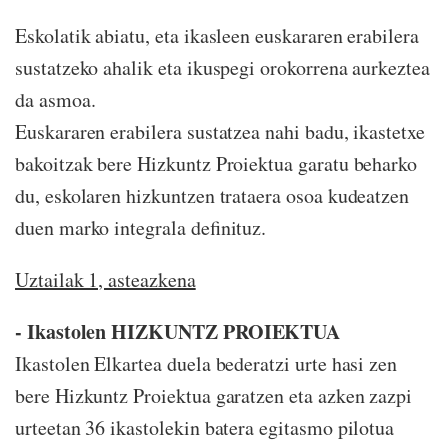
Eskolatik abiatu, eta ikasleen euskararen erabilera
sustatzeko ahalik eta ikuspegi orokorrena aurkeztea
da asmoa.
Euskararen erabilera sustatzea nahi badu, ikastetxe
bakoitzak bere Hizkuntz Proiektua garatu beharko
du, eskolaren hizkuntzen trataera osoa kudeatzen
duen marko integrala definituz.
Uztailak 1, asteazkena
- Ikastolen HIZKUNTZ PROIEKTUA
Ikastolen Elkartea duela bederatzi urte hasi zen
bere Hizkuntz Proiektua garatzen eta azken zazpi
urteetan 36 ikastolekin batera egitasmo pilotua