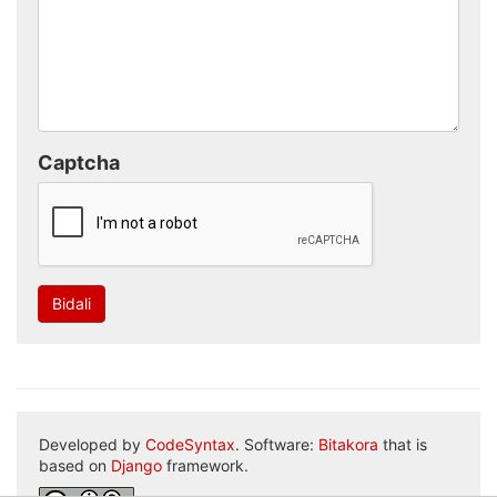
Captcha
Bidali
Developed by
CodeSyntax
. Software:
Bitakora
that is
based on
Django
framework.