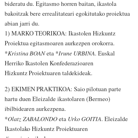
bideratu du. Egitasmo horren baitan, ikastola
bakoitzak bere errealitateari egokitutako proiektua
abian jarri du.
1) MARKO TEORIKOA: Ikastolen Hizkuntz
Proiektua egitasmoaren aurkezpen orokorra.
*
Kristina BOAN
eta *
Irune URBINA
. Euskal
Herriko Ikastolen Konfederazioaren
Hizkuntz Proiektuaren taldekideak.
2) EKIMEN PRAKTIKOA: Saio pilotuan parte
hartu duen Eleizalde ikastolaren (Bermeo)
ibilbidearen aurkezpena.
*
Olatz ZABALONDO
eta
Urko GOITIA
. Eleizalde
Ikastolako Hizkuntz Proiektuaren