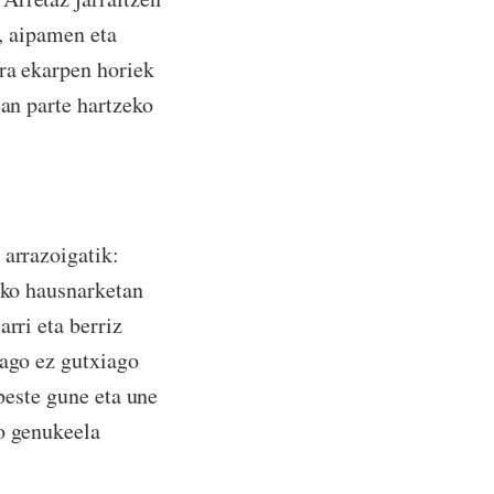
i, aipamen eta
ira ekarpen horiek
ean parte hartzeko
 arrazoigatik:
ruko hausnarketan
rri eta berriz
iago ez gutxiago
 beste gune eta une
ko genukeela