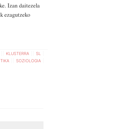
ke. Izan daitezela
ak ezagutzeko
KLUSTERRA
SL
TIKA
SOZIOLOGIA