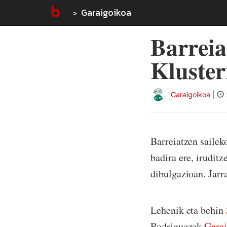
Garaigoikoa
Barreia
Kluster
Garaigoikoa
|
Barreiatzen sailek
badira ere, iruditz
dibulgazioan. Jarr
Lehenik eta behin
Rodriguezek
Garai