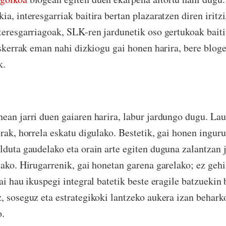
a, interesgarriak baitira bertan plazaratzen diren iritz
teresgarriagoak, SLK-ren jardunetik oso gertukoak bait
 eskerrak eman nahi dizkiogu gai honen harira, bere blog
k.
ean jarri duen gaiaren harira, labur jardungo dugu. Lau
erak, horrela eskatu digulako. Bestetik, gai honen ingu
lduta gaudelako eta orain arte egiten duguna zalantzan ja
elako. Hirugarrenik, gai honetan garena garelako; ez geh
ai hau ikuspegi integral batetik beste eragile batzuekin
, soseguz eta estrategikoki lantzeko aukera izan behar
o.