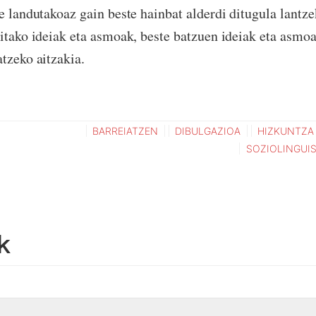
e landutakoaz gain beste hainbat alderdi ditugula lantze
zitako ideiak eta asmoak, beste batzuen ideiak eta asmo
atzeko aitzakia.
BARREIATZEN
DIBULGAZIOA
HIZKUNTZA
SOZIOLINGUIS
k