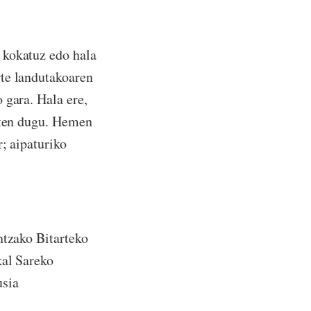
 kokatuz edo hala
rte landutakoaren
 gara. Hala ere,
usten dugu. Hemen
; aipaturiko
ntzako Bitarteko
kal Sareko
usia