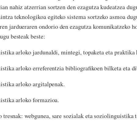
ian nahiz atzerrian sortzen den ezagutza kudeatzea dug
intza teknologikoa egiteko sistema sortzeko asmoa dug
ren jardueraren ondorio den ezagutza komunikatzeko ho
tugu besteak beste:
a arloko jardunaldi, mintegi, topaketa eta praktika 
a arloko erreferentzia bibliografikoen bilketa eta di
ka arloko argitalpenak.
ika arloko formazioa.
snak: webgunea, sare sozialak eta soziolinguistika te