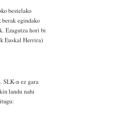
oko bestelako
ak berak egindako
. Ezagutza hori bi
ik Euskal Herrira)
o. SLK-n ez gara
kin landu nahi
itugu: