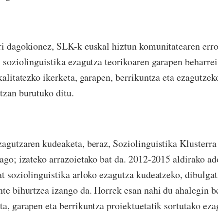
ri dagokionez, SLK-k euskal hiztun komunitatearen erron
l soziolinguistika ezagutza teorikoaren garapen beharrei
 kalitatezko ikerketa, garapen, berrikuntza eta ezagutze
tzan burutuko ditu.
zagutzaren kudeaketa, beraz, Soziolinguistika Klusterra
dago; izateko arrazoietako bat da. 2012-2015 aldirako ad
at soziolinguistika arloko ezagutza kudeatzeko, dibulgat
nte bihurtzea izango da. Horrek esan nahi du ahalegin b
ta, garapen eta berrikuntza proiektuetatik sortutako eza