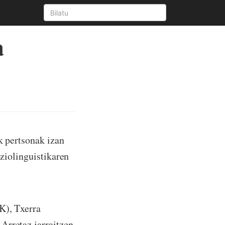
a
k pertsonak izan
oziolinguistikaren
K), Txerra
Arretaz jarraitzen