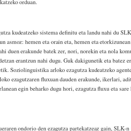
ikatzeko orduan.
utza kudeatzeko sistema definitu eta landu nahi du SLK
zun asmoz: hemen eta orain eta, hemen eta etorkizunean
ahi duen erakunde batek zer, nori, norekin eta nola ko
detzan erantzun nahi dugu. Guk dakigunetik eta batez e
tik. Soziolinguistika arloko ezagutza kudeatzeko agent
rloko ezagutzaren fluxuan dauden erakunde, ikerlari, adi
rlanean egin beharko dugu hori, ezagutza fluxu eta sare
dueraren ondorio den ezagutza partekatzeaz gain, SLK-n 