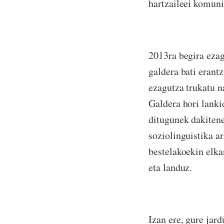
hartzaileei komun
2013ra begira ezag
galdera bati erant
ezagutza trukatu n
Galdera hori lanki
ditugunek dakitene
soziolinguistika a
bestelakoekin elka
eta landuz.
Izan ere, gure jar