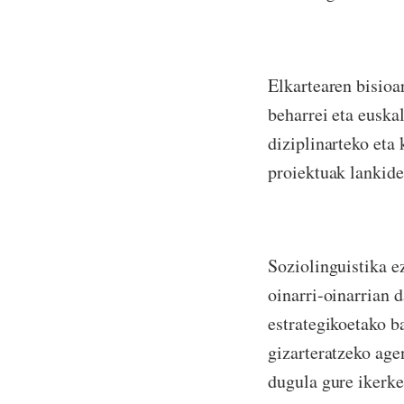
Elkartearen bisioa
beharrei eta euska
diziplinarteko eta
proiektuak lankide
Soziolinguistika e
oinarri-oinarrian 
estrategikoetako b
gizarteratzeko age
dugula gure ikerke