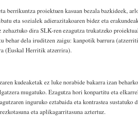
eta berrikuntza proiektuen kasuan bezala bazkideek, arl
ribatu eta sozialek adierazitakoaren bidez eta erakunde
 zehaztuko dira SLK-ren ezagutza trukatzeko proiektuak
u behar dela iruditzen zaigu: kanpotik barrura (atzerrit
a (Euskal Herritik atzerrira).
zaren kudeaketak ez luke norabide bakarra izan behark
lgatzera mugatuko. Ezagutza hori konpartitu eta elkarre
agutzaren inguruko eztabaida eta kontrastea sustatuko d
rezkotasuna eta aplikagarritasuna aztertuz.