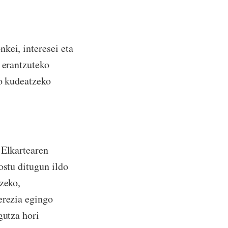
kei, interesei eta
 erantzuteko
ko kudeatzeko
 Elkartearen
ostu ditugun ildo
zeko,
erezia egingo
gutza hori