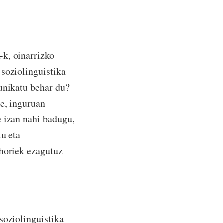
-k, oinarrizko
 soziolinguistika
munikatu behar du?
re, inguruan
e izan nahi badugu,
tu eta
 horiek ezagutuz
soziolinguistika