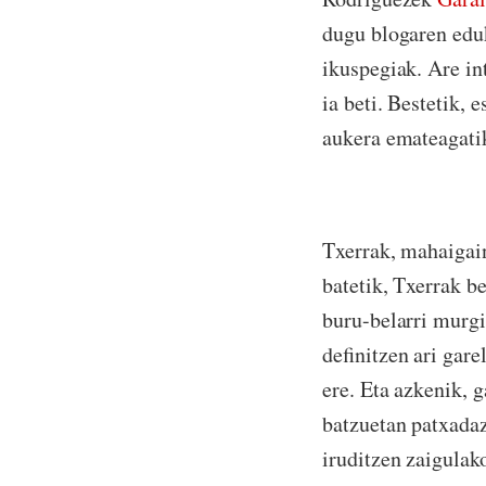
dugu blogaren eduki
ikuspegiak. Are in
ia beti. Bestetik,
aukera emateagati
Txerrak, mahaigain
batetik, Txerrak b
buru-belarri murgi
definitzen ari gar
ere. Eta azkenik, g
batzuetan patxadaz
iruditzen zaigulak