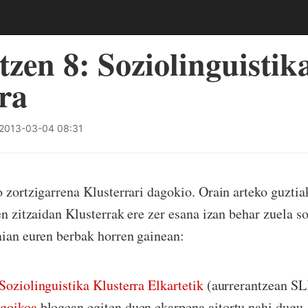
tzen 8: Soziolinguistik
ra
2013-03-04 08:31
o zortzigarrena Klusterrari dagokio. Orain arteko guztia
en zitzaidan Klusterrak ere zer esana izan behar zuela s
aian euren berbak horren gainean:
Soziolinguistika Klusterra Elkartetik
(aurrerantzean SL
goikoa
blogean egiten duen ekarpena aitortu nahi dugu. 