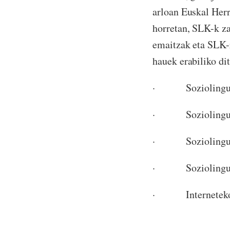
arloan Euskal Herr
horretan, SLK-k za
emaitzak eta SLK-
hauek erabiliko di
· Soziolinguistik
· Soziolinguistik
· Soziolinguisti
· Soziolinguist
· Interneteko tre