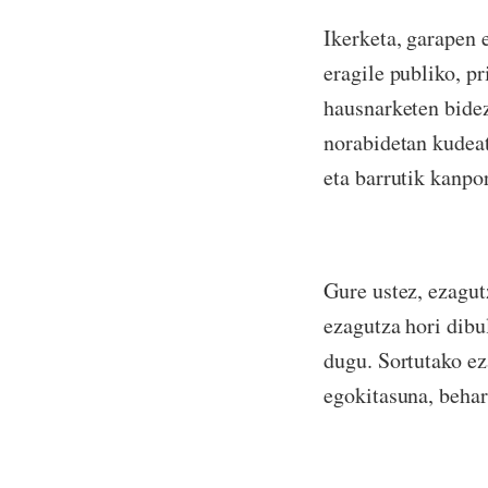
Ikerketa, garapen 
eragile publiko, p
hausnarketen bidez
norabidetan kudeat
eta barrutik kanpor
Gure ustez, ezagut
ezagutza hori dibu
dugu. Sortutako ez
egokitasuna, behar