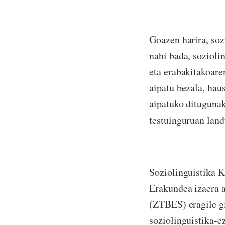
Goazen harira, soz
nahi bada, sozioli
eta erabakitakoare
aipatu bezala, hau
aipatuko ditugunak
testuinguruan land
Soziolinguistika K
Erakundea izaera a
(ZTBES) eragile gi
soziolinguistika-e