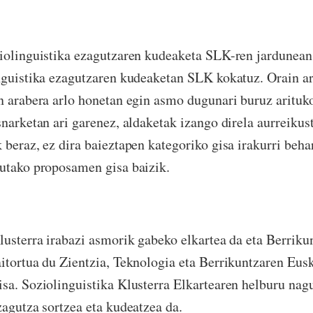
iolinguistika ezagutzaren kudeaketa SLK-ren jardunean
nguistika ezagutzaren kudeaketan SLK kokatuz. Orain a
n arabera arlo honetan egin asmo dugunari buruz arituko
snarketan ari garenez, aldaketak izango direla aurreik
 beraz, ez dira baieztapen kategoriko gisa irakurri behar
utako proposamen gisa baizik.
lusterra irabazi asmorik gabeko elkartea da eta Berriku
itortua du Zientzia, Teknologia eta Berrikuntzaren Eus
sa. Soziolinguistika Klusterra Elkartearen helburu nag
zagutza sortzea eta kudeatzea da.