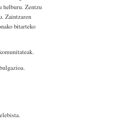
u helburu. Zentzu
u. Zaintzaren
nako bitarteko
komunitateak.
bulgazioa.
lebista.