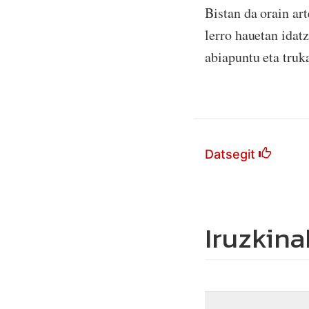
Bistan da orain art
lerro hauetan idat
abiapuntu eta truk
Datsegit
Iruzkina