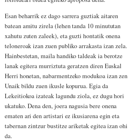
Esan beharrik ez dago sarrera guztiak aitaren
batean amitu zirela (lehen tanda 10 minututan
xahutu zuten zaleek), eta guzti hontatik onena
teloneroak izan zuen publiko arrakasta izan zela.
Hainbestetan, maila handiko taldeak ia berotze
lanak egitera murriztuta geratzen diren Euskal
Herri honetan, nabarmentzeko modukoa izan zen
Unaik bildu zuen ikusle kopurua. Egia da
Lekeitiokoa izateak lagundu ziola, ez dugu hori
ukatuko. Dena den, joera nagusia bere onena
ematen ari den artistari ez ikusiarena egin eta
tabernan zintzur bustitze ariketak egitea izan ohi
da.