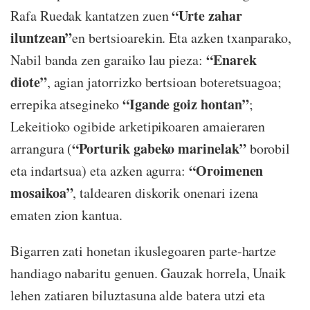
“Urte zahar
Rafa Ruedak kantatzen zuen
iluntzean”
en bertsioarekin. Eta azken txanparako,
“Enarek
Nabil banda zen garaiko lau pieza:
diote”
, agian jatorrizko bertsioan boteretsuagoa;
“Igande goiz hontan”
errepika atsegineko
;
Lekeitioko ogibide arketipikoaren amaieraren
“Porturik gabeko marinelak”
arrangura (
borobil
“Oroimenen
eta indartsua) eta azken agurra:
mosaikoa”
, taldearen diskorik onenari izena
ematen zion kantua.
Bigarren zati honetan ikuslegoaren parte-hartze
handiago nabaritu genuen. Gauzak horrela, Unaik
lehen zatiaren biluztasuna alde batera utzi eta