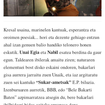
Kresal usaina, marinelen kantuak, esperantza eta
oroimen poesiak... hori eta dezente gehiago entzun
ahal izan genuen balio handiko telonero honen
Unai Egia
Nabil
eskutik.
eta
esatea berdina da gaur
egun. Taldearen ibilerak amaitu ziren; naturaren
elementuei bost disko eskaini ondoren, bakarlari
gisa aurrera jarraitu zuen Unaik, eta iaz argitaratu
“Sukar-ametsak”
zuen sei kantuko
E.P. biluzia.
Izenburuaren aurretik, BBB, edo “Bele Bakarti
Baten” azpimarratzea atsegin du, bere bakarlari
ibilbideari bidea egiteko aproposa dena.