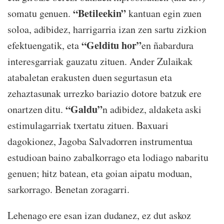
“Betileekin”
somatu genuen.
kantuan egin zuen
soloa, adibidez, harrigarria izan zen sartu zizkion
“Gelditu hor”
efektuengatik, eta
en ñabardura
interesgarriak gauzatu zituen. Ander Zulaikak
atabaletan erakusten duen segurtasun eta
zehaztasunak urrezko bariazio dotore batzuk ere
“Galdu”
onartzen ditu.
n adibidez, aldaketa aski
estimulagarriak txertatu zituen. Baxuari
dagokionez, Jagoba Salvadorren instrumentua
estudioan baino zabalkorrago eta lodiago nabaritu
genuen; hitz batean, eta goian aipatu moduan,
sarkorrago. Benetan zoragarri.
Lehenago ere esan izan dudanez, ez dut askoz