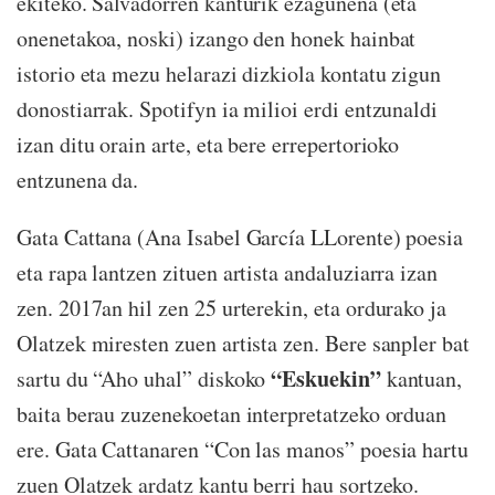
ekiteko. Salvadorren kanturik ezagunena (eta
onenetakoa, noski) izango den honek hainbat
istorio eta mezu helarazi dizkiola kontatu zigun
donostiarrak. Spotifyn ia milioi erdi entzunaldi
izan ditu orain arte, eta bere errepertorioko
entzunena da.
Gata Cattana (Ana Isabel García LLorente) poesia
eta rapa lantzen zituen artista andaluziarra izan
zen. 2017an hil zen 25 urterekin, eta ordurako ja
Olatzek miresten zuen artista zen. Bere sanpler bat
“Eskuekin”
sartu du “Aho uhal” diskoko
kantuan,
baita berau zuzenekoetan interpretatzeko orduan
ere. Gata Cattanaren “Con las manos” poesia hartu
zuen Olatzek ardatz kantu berri hau sortzeko.