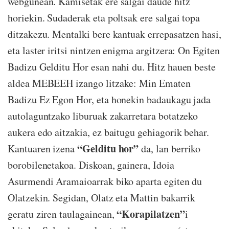
webgunean. Kamisetak ere salgai daude hitz
horiekin. Sudaderak eta poltsak ere salgai topa
ditzakezu. Mentalki bere kantuak errepasatzen hasi,
eta laster iritsi nintzen enigma argitzera: On Egiten
Badizu Gelditu Hor esan nahi du. Hitz hauen beste
aldea MEBEEH izango litzake: Min Ematen
Badizu Ez Egon Hor, eta honekin badaukagu jada
autolaguntzako liburuak zakarretara botatzeko
aukera edo aitzakia, ez baitugu gehiagorik behar.
“Gelditu hor”
Kantuaren izena
da, lan berriko
borobilenetakoa. Diskoan, gainera, Idoia
Asurmendi Aramaioarrak biko aparta egiten du
Olatzekin. Segidan, Olatz eta Mattin bakarrik
“Korapilatzen”
geratu ziren taulagainean,
i