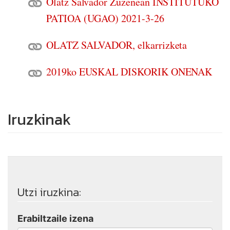
Olatz Salvador Zuzenean INSTITUTUKO
PATIOA (UGAO) 2021-3-26
OLATZ SALVADOR, elkarrizketa
2019ko EUSKAL DISKORIK ONENAK
Iruzkinak
Utzi iruzkina:
Erabiltzaile izena