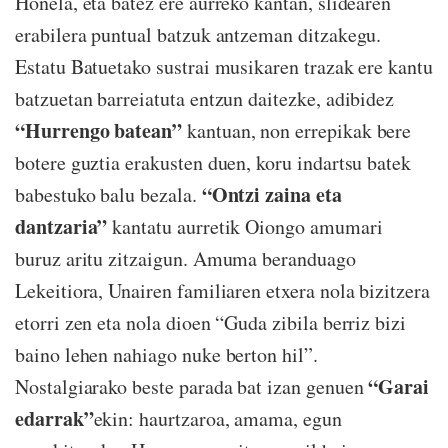
Honela, eta batez ere aurreko kantan, slidearen
erabilera puntual batzuk antzeman ditzakegu.
Estatu Batuetako sustrai musikaren trazak ere kantu
batzuetan barreiatuta entzun daitezke, adibidez
“Hurrengo batean”
kantuan, non errepikak bere
botere guztia erakusten duen, koru indartsu batek
“Ontzi zaina eta
babestuko balu bezala.
dantzaria”
kantatu aurretik Oiongo amumari
buruz aritu zitzaigun. Amuma beranduago
Lekeitiora, Unairen familiaren etxera nola bizitzera
etorri zen eta nola dioen “Guda zibila berriz bizi
baino lehen nahiago nuke berton hil”.
“Garai
Nostalgiarako beste parada bat izan genuen
edarrak”
ekin: haurtzaroa, amama, egun