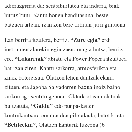
adierazgarria da: sentsibilitatea eta indarra, biak
buruz buru. Kantu honen handitasuna, beste
batzuen artean, izan zen bere orbitan jarri gintuena.
“Zure egia”
Lan berrira itzulera, berriz,
erdi
instrumentalarekin egin zuen: magia hutsa, berriz
“Lokarriak”
ere.
abiatu eta Power Popera itzultzea
bat izan ziren. Kantu sarkorra, atmosferikoa eta
zinez boteretsua, Olatzen lehen dantzak ekarri
zituen, eta Jagoba Salvadorren baxua inoiz baino
sarkorrago sentitu genuen. Oldarkortasun olatuak
“Galdu”
bultzatuta,
edo punpa-laster
kontrakantxara ematen den pilotakada, batetik, eta
“Betileekin”
, Olatzen kanturik luzeena (6