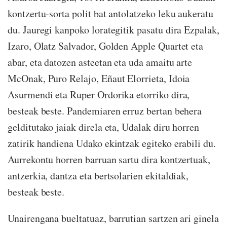
kontzertu-sorta polit bat antolatzeko leku aukeratu
du. Jauregi kanpoko lorategitik pasatu dira Ezpalak,
Izaro, Olatz Salvador, Golden Apple Quartet eta
abar, eta datozen asteetan eta uda amaitu arte
McOnak, Puro Relajo, Eñaut Elorrieta, Idoia
Asurmendi eta Ruper Ordorika etorriko dira,
besteak beste. Pandemiaren erruz bertan behera
gelditutako jaiak direla eta, Udalak diru horren
zatirik handiena Udako ekintzak egiteko erabili du.
Aurrekontu horren barruan sartu dira kontzertuak,
antzerkia, dantza eta bertsolarien ekitaldiak,
besteak beste.
Unairengana bueltatuaz, barrutian sartzen ari ginela