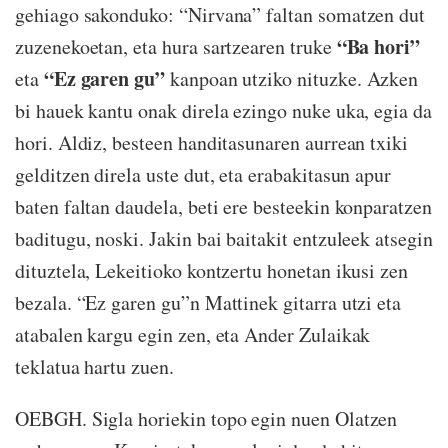
gehiago sakonduko: “Nirvana” faltan somatzen dut
“Ba hori”
zuzenekoetan, eta hura sartzearen truke
“Ez garen gu”
eta
kanpoan utziko nituzke. Azken
bi hauek kantu onak direla ezingo nuke uka, egia da
hori. Aldiz, besteen handitasunaren aurrean txiki
gelditzen direla uste dut, eta erabakitasun apur
baten faltan daudela, beti ere besteekin konparatzen
baditugu, noski. Jakin bai baitakit entzuleek atsegin
dituztela, Lekeitioko kontzertu honetan ikusi zen
bezala. “Ez garen gu”n Mattinek gitarra utzi eta
atabalen kargu egin zen, eta Ander Zulaikak
teklatua hartu zuen.
OEBGH. Sigla horiekin topo egin nuen Olatzen