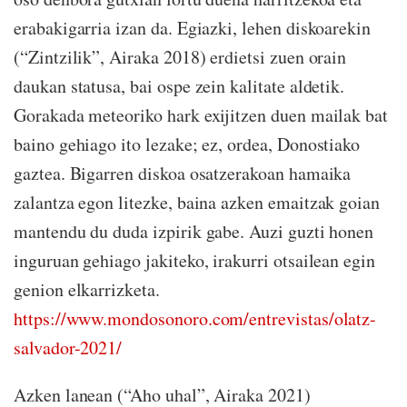
erabakigarria izan da. Egiazki, lehen diskoarekin
(“Zintzilik”, Airaka 2018) erdietsi zuen orain
daukan statusa, bai ospe zein kalitate aldetik.
Gorakada meteoriko hark exijitzen duen mailak bat
baino gehiago ito lezake; ez, ordea, Donostiako
gaztea. Bigarren diskoa osatzerakoan hamaika
zalantza egon litezke, baina azken emaitzak goian
mantendu du duda izpirik gabe. Auzi guzti honen
inguruan gehiago jakiteko, irakurri otsailean egin
genion elkarrizketa.
https://www.mondosonoro.com/entrevistas/olatz-
salvador-2021/
Azken lanean (“Aho uhal”, Airaka 2021)