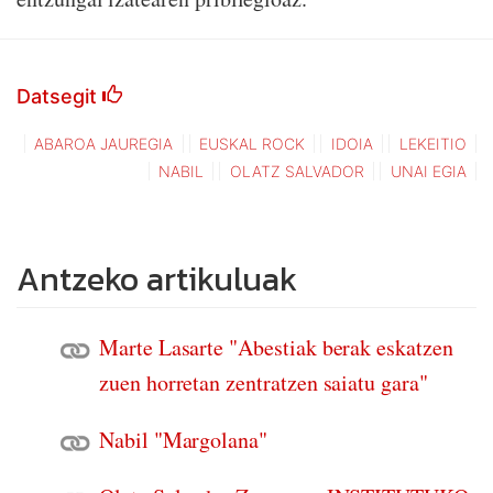
Datsegit
ABAROA JAUREGIA
EUSKAL ROCK
IDOIA
LEKEITIO
NABIL
OLATZ SALVADOR
UNAI EGIA
Antzeko artikuluak
Marte Lasarte "Abestiak berak eskatzen
zuen horretan zentratzen saiatu gara"
Nabil "Margolana"