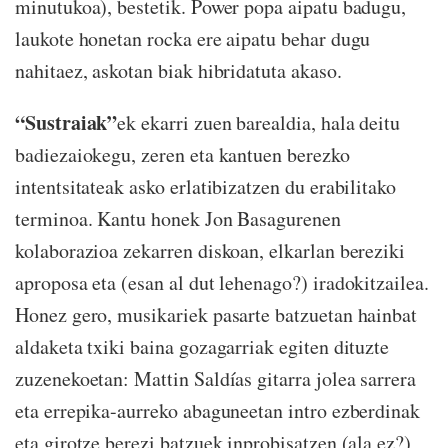
minutukoa), bestetik. Power popa aipatu badugu,
laukote honetan rocka ere aipatu behar dugu
nahitaez, askotan biak hibridatuta akaso.
“Sustraiak”
ek ekarri zuen barealdia, hala deitu
badiezaiokegu, zeren eta kantuen berezko
intentsitateak asko erlatibizatzen du erabilitako
terminoa. Kantu honek Jon Basagurenen
kolaborazioa zekarren diskoan, elkarlan bereziki
aproposa eta (esan al dut lehenago?) iradokitzailea.
Honez gero, musikariek pasarte batzuetan hainbat
aldaketa txiki baina gozagarriak egiten dituzte
zuzenekoetan: Mattin Saldías gitarra jolea sarrera
eta errepika-aurreko abaguneetan intro ezberdinak
eta girotze berezi batzuek inprobisatzen (ala ez?)