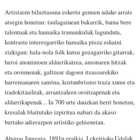
Artistaren biluztasuna eskertu genuen udako arrats
atsegin honetan: taulagainean bakarrik, baina bere
talentuak eta hamaika tramankuluk lagunduta,
kontraste interesgarriko hamaika pieza eskaini
zizkigun: hala-nola folk kutsu gozagarriko gitarrak,
heroi anonimoen aldarrikatzea, amonaren hitzak
eta oroimenak, galtzear dagoen itsasoarekiko
harremanaren samina, kostunbrismo traza xume eta
iradokitzaileak, arrantzaleen oroitzapenak eta
aldarrikapenak... Ia 700 urte dauzkan herri honetan,
kresalak blaitutako izpiritua nabari da akaso
bertako adierazpen artistiko gehienetan.
Abaroa Jauregia, 1891n eraikia, Lekeitioko Udalak