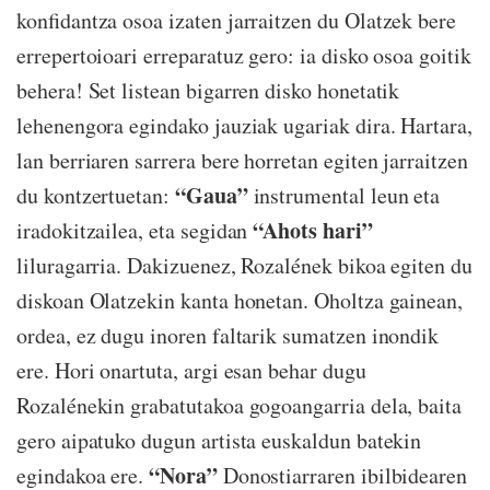
konfidantza osoa izaten jarraitzen du Olatzek bere
errepertoioari erreparatuz gero: ia disko osoa goitik
behera! Set listean bigarren disko honetatik
lehenengora egindako jauziak ugariak dira. Hartara,
lan berriaren sarrera bere horretan egiten jarraitzen
“Gaua”
du kontzertuetan:
instrumental leun eta
“Ahots hari”
iradokitzailea, eta segidan
liluragarria. Dakizuenez, Rozalének bikoa egiten du
diskoan Olatzekin kanta honetan. Oholtza gainean,
ordea, ez dugu inoren faltarik sumatzen inondik
ere. Hori onartuta, argi esan behar dugu
Rozalénekin grabatutakoa gogoangarria dela, baita
gero aipatuko dugun artista euskaldun batekin
“Nora”
egindakoa ere.
Donostiarraren ibilbidearen