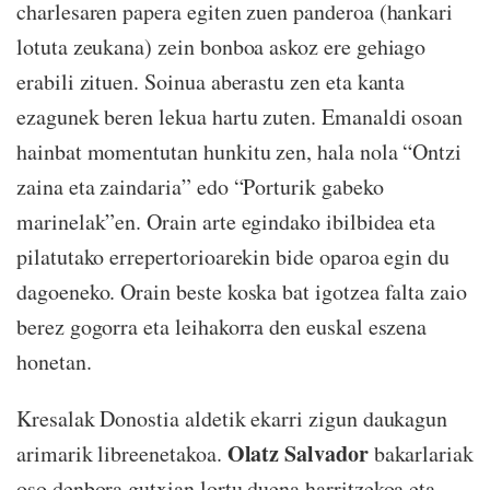
charlesaren papera egiten zuen panderoa (hankari
lotuta zeukana) zein bonboa askoz ere gehiago
erabili zituen. Soinua aberastu zen eta kanta
ezagunek beren lekua hartu zuten. Emanaldi osoan
hainbat momentutan hunkitu zen, hala nola “Ontzi
zaina eta zaindaria” edo “Porturik gabeko
marinelak”en. Orain arte egindako ibilbidea eta
pilatutako errepertorioarekin bide oparoa egin du
dagoeneko. Orain beste koska bat igotzea falta zaio
berez gogorra eta leihakorra den euskal eszena
honetan.
Kresalak Donostia aldetik ekarri zigun daukagun
Olatz Salvador
arimarik libreenetakoa.
bakarlariak
oso denbora gutxian lortu duena harritzekoa eta