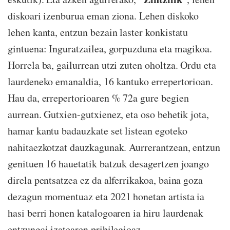
diskoari izenburua eman ziona. Lehen diskoko
lehen kanta, entzun bezain laster konkistatu
gintuena: Inguratzailea, gorpuzduna eta magikoa.
Horrela ba, gailurrean utzi zuten oholtza. Ordu eta
laurdeneko emanaldia, 16 kantuko errepertorioan.
Hau da, errepertorioaren % 72a gure begien
aurrean. Gutxien-gutxienez, eta oso behetik jota,
hamar kantu badauzkate set listean egoteko
nahitaezkotzat dauzkagunak. Aurrerantzean, entzun
genituen 16 hauetatik batzuk desagertzen joango
direla pentsatzea ez da alferrikakoa, baina goza
dezagun momentuaz eta 2021 honetan artista ia
hasi berri honen katalogoaren ia hiru laurdenak
entzungai izatearen pribilegioaz.