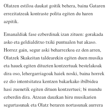
Olatzen estiloa daukat goitik behera, baina Gataren
errezitatzeak kontraste polita egiten du haren
azpitik.
Emanaldiak fase ezberdinak izan zituen: gorakada
asko eta geldialditxo txiki puntualen bat akaso.
Horrez gain, segur aski beharrezkoa ez den arren,
Olatzek Skakeitan taldearekin egiten duen musika
eta hauek egiten dituzten kontzertuak bestelakoak
dira oso, lehergarriagoak haiek noski, baina horrek
ez dio intentsitatea kentzen bakarkako ibilbidea
hasi zuenetik egiten dituen kontzertuei; bi mundu
ezberdin dira. Atzean dauzkan hiru musikarien
segurtasunak eta Olatz beraren nortasunak aurrera