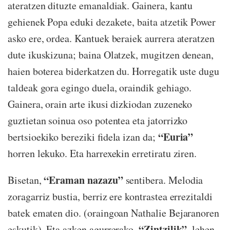
ateratzen dituzte emanaldiak. Gainera, kantu
gehienek Popa eduki dezakete, baita atzetik Power
asko ere, ordea. Kantuek beraiek aurrera ateratzen
dute ikuskizuna; baina Olatzek, mugitzen denean,
haien boterea biderkatzen du. Horregatik uste dugu
taldeak gora egingo duela, oraindik gehiago.
Gainera, orain arte ikusi dizkiodan zuzeneko
guztietan soinua oso potentea eta jatorrizko
“Euria”
bertsioekiko bereziki fidela izan da;
horren lekuko. Eta harrexekin erretiratu ziren.
“Eraman nazazu”
Bisetan,
sentibera. Melodia
zoragarriz bustia, berriz ere kontrastea errezitaldi
batek ematen dio. (oraingoan Nathalie Bejaranoren
“Zintzilik”
eskutik). Eta azken agurrerako,
, lehen