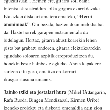
eguzkitsuak... Hemen ere, gitarra soil baina
intentsuak sustraidun folka gogora ekarri dezake.
“Heroi
Eta azken diskoari amaiera emateko,
anonimoak”
. Ohi bezala, hazten doan melodia bat
da. Hazte horrek garapen instrumentala du
bidelagun. Hortaz, gitarra akustikoarekin lehen
pista bat grabatu ondoren, gitarra elektrikoarekin
egindako soloaren azpitik erreproduzitzen du,
honekin beste hainbeste egiteko. Ahots kapak ere
sartzen ditu gero, emaitza orokorrari
ikusgarritasuna emanez.
Jainko txiki eta jostalari hura
(Mikel Urdangarin,
Rafa Rueda, Bingen Mendizabal, Kirmen Uribe)
izeneko proiektu eta diskoari omenaldia egin zion