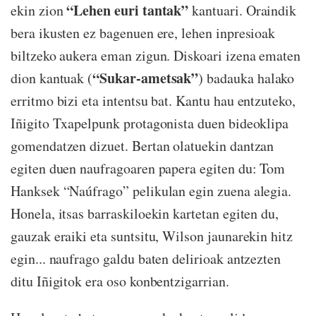
“Lehen euri tantak”
ekin zion
kantuari. Oraindik
bera ikusten ez bagenuen ere, lehen inpresioak
biltzeko aukera eman zigun. Diskoari izena ematen
“Sukar-ametsak”
dion kantuak (
) badauka halako
erritmo bizi eta intentsu bat. Kantu hau entzuteko,
Iñigito Txapelpunk protagonista duen bideoklipa
gomendatzen dizuet. Bertan olatuekin dantzan
egiten duen naufragoaren papera egiten du: Tom
Hanksek “Naúfrago” pelikulan egin zuena alegia.
Honela, itsas barraskiloekin kartetan egiten du,
gauzak eraiki eta suntsitu, Wilson jaunarekin hitz
egin... naufrago galdu baten delirioak antzezten
ditu Iñigitok era oso konbentzigarrian.