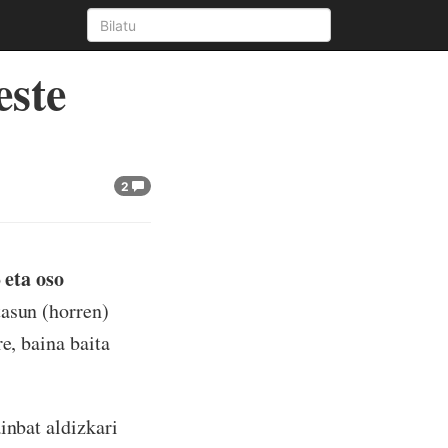
este
2
eta oso
o
asun (horren)
e, baina baita
inbat aldizkari