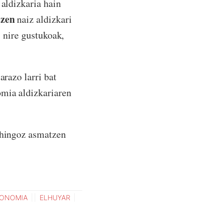
 aldizkaria hain
tzen
naiz aldizkari
, nire gustukoak,
arazo larri bat
omia aldizkariaren
behingoz asmatzen
ONOMIA
ELHUYAR