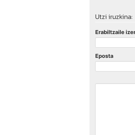
Utzi iruzkina:
Erabiltzaile ize
Eposta