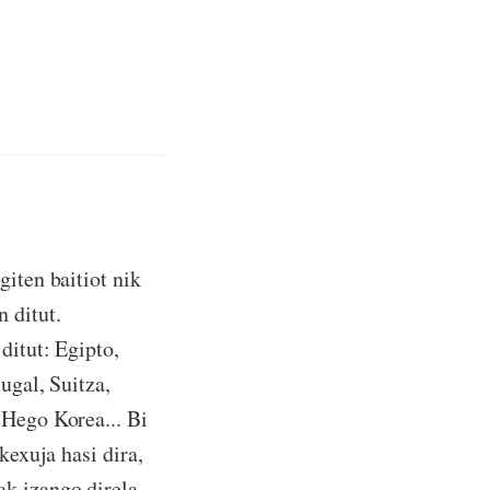
giten baitiot nik
 ditut.
ditut: Egipto,
ugal, Suitza,
 Hego Korea... Bi
kexuja hasi dira,
ak izango direla