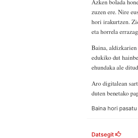
Azken bolada honet
zuzen ere. Nire eu
hori irakurtzen. Zi
eta horrela errazag
Baina, aldizkarien
edukiko dut hainbe
ehundaka ale dituda
Aro digitalean sar
duten benetako pap
Baina hori pasatu
Datsegit