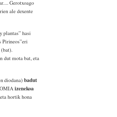
r.... Gerotxoago
rien ale dexente
y plantas” hasi
 Pirineos”eri
(bat).
en dut mota bat, eta
badut
ten diodana)
izenekoa
ONOMIA
 eta hortik hona