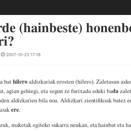
de (hainbeste) honenb
ri?
|
2007-10-23 17:18
hilero
la bat
aldizkariak erosten (hilero). Zaletasun ask
da
t, agian gehiegi, eta segun ze furixada eduki ba
zalet
den aldizkarien bila noa. Aldizkari zientifikoak batez er
ere
akoak
.
tzuk, maketak egiteko sukarra neukan, eta hainbat eta ha