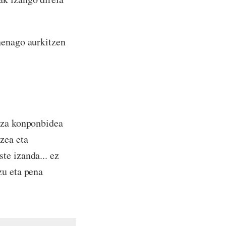
henago aurkitzen
raza konponbidea
zea eta
te izanda... ez
zu eta pena