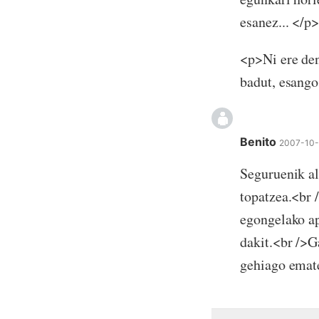
esanez... </p
<p>Ni ere den
badut, esango
Benito
2007-10-
Seguruenik al
topatzea.<br 
egongelako ap
dakit.<br />G
gehiago emate