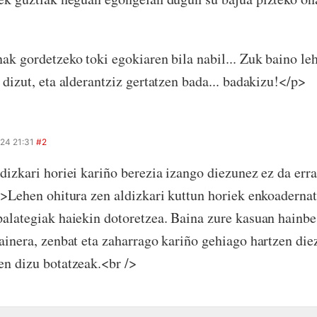
>
ak gordetzeko toki egokiaren bila nabil... Zuk baino le
 dizut, eta alderantziz gertatzen bada... badakizu!</p>
24 21:31
#2
dizkari horiei kariño berezia izango diezunez ez da er
/>Lehen ohitura zen aldizkari kuttun horiek enkoadernat
alategiak haiekin dotoretzea. Baina zure kasuan hainbes
ainera, zenbat eta zaharrago kariño gehiago hartzen die
n dizu botatzeak.<br />