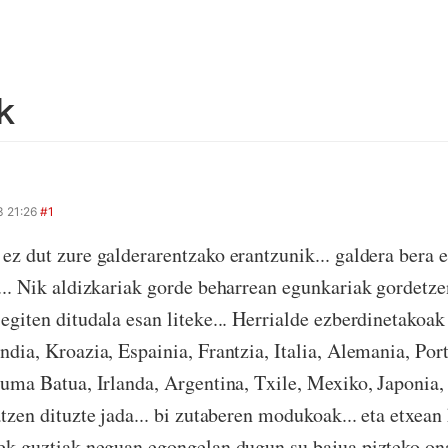
k
 21:26
#1
ez dut zure galderarentzako erantzunik... galdera bera e
... Nik aldizkariak gorde beharrean egunkariak gordetzen
egiten ditudala esan liteke... Herrialde ezberdinetakoak 
ndia, Kroazia, Espainia, Frantzia, Italia, Alemania, Port
suma Batua, Irlanda, Argentina, Txile, Mexiko, Japonia,
tzen dituzte jada... bi zutaberen modukoak... eta etxean 
ek guztiak neguan egongelan dugun su bajua pizteko on