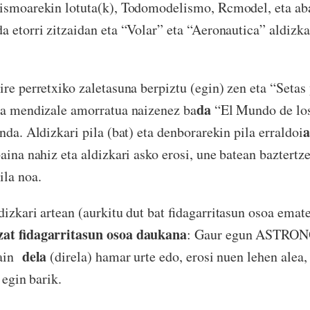
ismoarekin lotuta(k), Todomodelismo, Rcmodel, eta aba
a etorri zitzaidan eta “Volar” eta “Aeronautica” aldizka
ire perretxiko zaletasuna berpiztu (egin) zen eta “Setas 
da
ta mendizale amorratua naizenez ba
“El Mundo de los
a
nda. Aldizkari pila (bat) eta denborarekin pila erraldoi
aina nahiz eta aldizkari asko erosi, une batean baztertz
ila noa.
dizkari artean (aurkitu dut bat fidagarritasun osoa ema
zat fidagarritasun osoa daukana
: Gaur egun ASTR
dela
rain
(direla) hamar urte edo, erosi nuen lehen alea,
 egin barik.