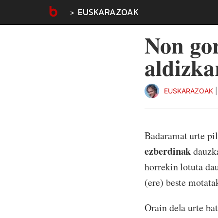
EUSKARAZOAK
Non gor
aldizka
EUSKARAZOAK
Badaramat urte pi
ezberdinak
dauzka
horrekin lotuta dau
(ere) beste motat
Orain dela urte ba