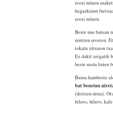
erosi nituen maket
hegazkinen furixad
erosi nituen.
Beste une batean n
nintzen erosten. E
tokatu zitzaion txa
Ez dakit zergatik b
beste mota baten b
Baina hainbeste al
bat benetan niret
(deitzen dena). O
hilero, hilero, kale