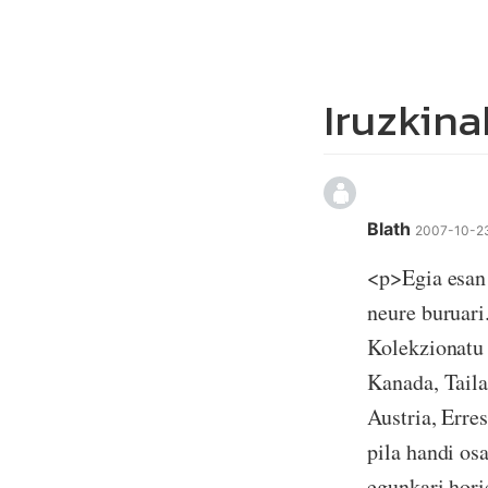
Iruzkina
Blath
2007-10-23
<p>Egia esan 
neure buruari
Kolekzionatu 
Kanada, Taila
Austria, Erre
pila handi osa
egunkari hori