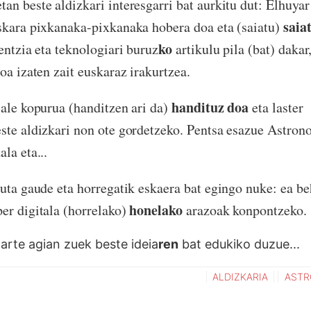
an beste aldizkari interesgarri bat aurkitu dut: Elhuyar
saia
skara pixkanaka-pixkanaka hobera doa eta (saiatu)
ko
entzia eta teknologiari buruz
artikulu pila (bat) dakar
oa izaten zait euskaraz irakurtzea.
handituz doa
 ale kopurua (handitzen ari da)
eta laster 
ste aldizkari non ote gordetzeko. Pentsa esazue Astron
la eta...
tuta gaude eta horregatik eskaera bat egingo nuke: ea 
honelako
er digitala (horrelako)
arazoak konpontzeko.
 arte agian zuek beste ideia
ren
bat edukiko duzue...
ALDIZKARIA
ASTR