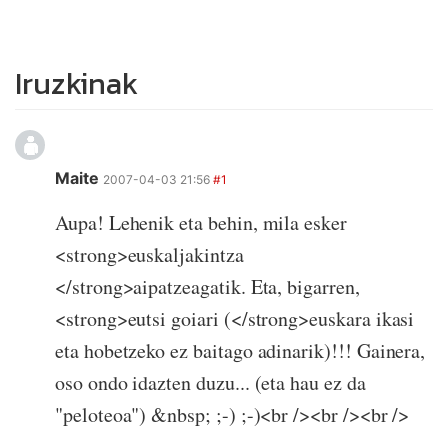
Iruzkinak
Maite
2007-04-03 21:56
#1
Aupa! Lehenik eta behin, mila esker
<strong>euskaljakintza
</strong>aipatzeagatik. Eta, bigarren,
<strong>eutsi goiari (</strong>euskara ikasi
eta hobetzeko ez baitago adinarik)!!! Gainera,
oso ondo idazten duzu... (eta hau ez da
"peloteoa") &nbsp; ;-) ;-)<br /><br /><br />