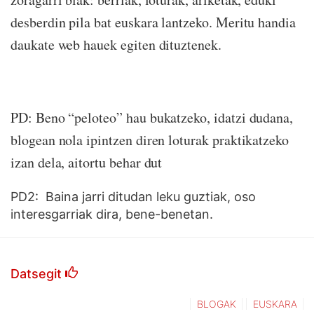
desberdin pila bat euskara lantzeko. Meritu handia
daukate web hauek egiten dituztenek.
PD: Beno “peloteo” hau bukatzeko, idatzi dudana,
blogean nola ipintzen diren loturak praktikatzeko
izan dela, aitortu behar dut
PD2: Baina jarri ditudan leku guztiak, oso
interesgarriak dira, bene-benetan.
Datsegit
BLOGAK
EUSKARA