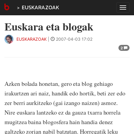
EUSKARAZOAK
Tog
navi
Euskara eta blogak
EUSKARAZOAK
|
2007-04-03 17:02
2
Azken bolada honetan, gero eta blog gehiago
irakurtzen ari naiz, handik edo hortik, beti zer edo
zer berri aurkitzeko (gai izango naizen) asmoz.
Nire euskara lantzeko ez da gauza txarra horrela
mugitzea baina blogosfera hain handia denez
galtzeko zorian nabil batzutan. Horregatik leku