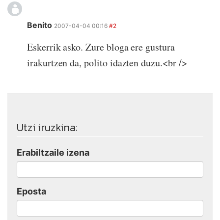
Benito
2007-04-04 00:16
#2
Eskerrik asko. Zure bloga ere gustura
irakurtzen da, polito idazten duzu.<br />
Utzi iruzkina:
Erabiltzaile izena
Eposta