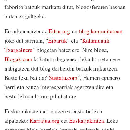
faborito batzuk markatu ditut, blogosferaren basoan
bidea ez galtzeko.
Eibarkoa naizenez
Eibar.org
-en
blog komunitatean
joko dut sarritan, “
Eibartik
” eta “
Kalamuatik
Txargainera
” blogetan batez ere. Nire bloga,
Blogak.com
kokatuta dagoenez, leku horretan ere
nabigatzen dut blog desberdin batzuk irakurtzen.
Beste leku bat da:“
Sustatu.com
”, Hemen egunero
berri eta gauza interesgarriak agertzen dira eta
beste lekuen lotura pila bat ere.
Euskara ikasten ari naizenez beste bi leku
aipatzeko:
Karrajua.org
eta
Euskaljakintza.
Leku
zoragarri biak: berriak, loturak, ariketak, eduki