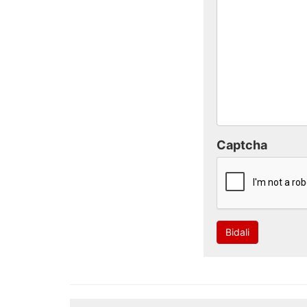
Captcha
Bidali