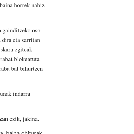
baina horrek nahiz
a gainditzeko oso
dira eta sarritan
uskara egiteak
erabat blokeatuta
traba bat bihurtzen
sunak indarra
izan
ezik, jakina.
a, baina ohiturak