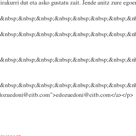
irakurri dut eta asko gustatu zait. Jende anitz zure ego
&nbsp;&nbsp;&nbsp;&nbsp;&nbsp;&nbsp;&nbsp;&nb
&nbsp;&nbsp;&nbsp;&nbsp;&nbsp;&nbsp;&nbsp;&nb
&nbsp;&nbsp;&nbsp;&nbsp;&nbsp;&nbsp;&nbsp;&nb
&nbsp;&nbsp;&nbsp;&nbsp;&nbsp;&nbsp;&nbsp;&nb
edozuedoni@eitb.com">edozuedoni@eitb.com</a></p>