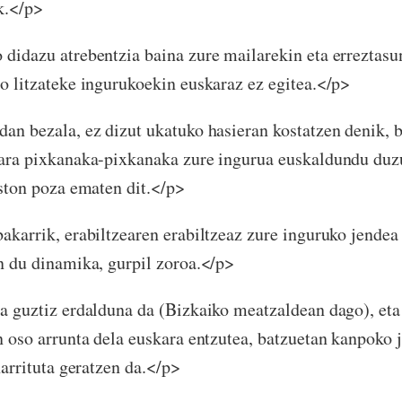
k.</p>
didazu atrebentzia baina zure mailarekin eta erreztasu
o litzateke ingurukoekin euskaraz ez egitea.</p>
an bezala, ez dizut ukatuko hasieran kostatzen denik, b
ara pixkanaka-pixkanaka zure ingurua euskaldundu duzul
iston poza ematen dit.</p>
akarrik, erabiltzearen erabiltzeaz zure inguruko jendea
n du dinamika, gurpil zoroa.</p>
a guztiz erdalduna da (Bizkaiko meatzaldean dago), eta
n oso arrunta dela euskara entzutea, batzuetan kanpoko 
harrituta geratzen da.</p>