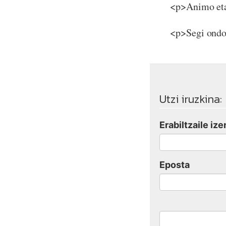
<p>Animo eta
<p>Segi ondo
Utzi iruzkina:
Erabiltzaile ize
Eposta