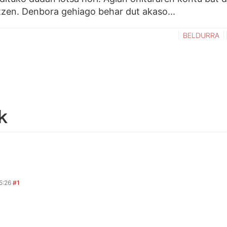
atzen. Denbora gehiago behar dut akaso...
BELDURRA
k
5:26
#1