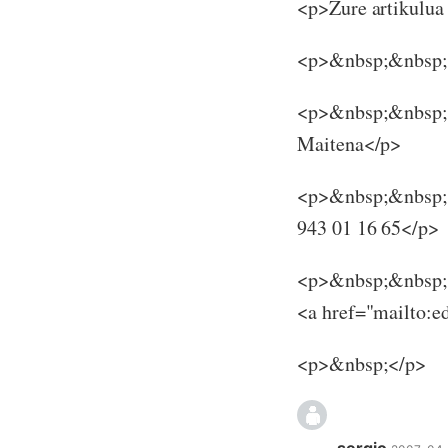
<p>Zure artikulua 
<p>&nbsp;&nbsp;
<p>&nbsp;&nbsp;
Maitena</p>
<p>&nbsp;&nbsp;
943 01 16 65</p>
<p>&nbsp;&nbsp;
<a href="mailto:
<p>&nbsp;</p>