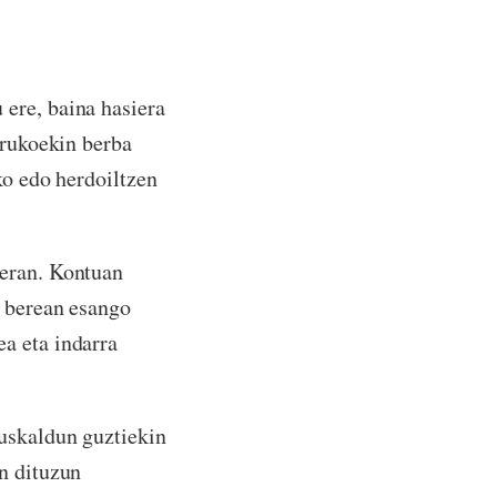
ere, baina hasiera
urukoekin berba
ko edo herdoiltzen
ieran. Kontuan
i berean esango
a eta indarra
uskaldun guztiekin
n dituzun