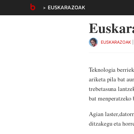
EUSKARAZOAK
Euskara
EUSKARAZOAK
Teknologia berriek
ariketa pila bat a
trebetasuna lantze
bat menperatzeko b
Agian laster,dator
ditzakegu eta hor