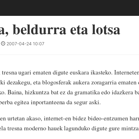
, beldurra eta lotsa
|
2007-04-24 10:07
 tresna ugari ematen digute euskara ikasteko. Internete
urki dezakegu, eta blogosferak aukera zoragarria ematen
ko. Baina, hizkuntza bat ez da gramatika edo idazkera b
erba egitea inportanteena da segur aski.
ren urtetan akaso, internet-en bidez bideo-entzumen ha
rela tresna moderno hauek lagunduko digute gure mintz