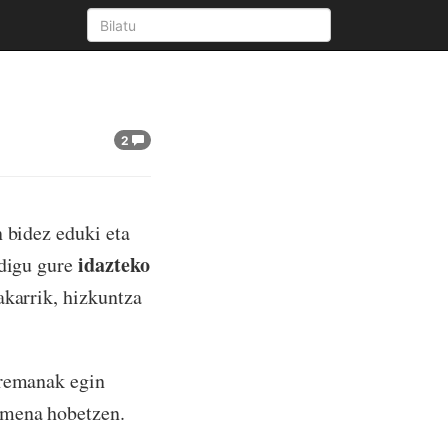
2
n bidez eduki eta
idazteko
 digu gure
akarrik, hizkuntza
rremanak egin
amena hobetzen.