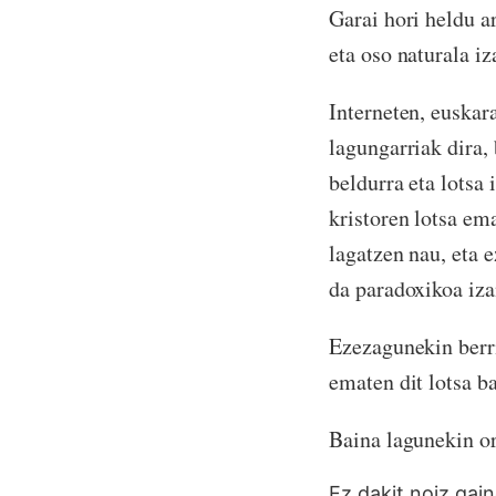
Garai hori heldu a
eta oso naturala iz
Interneten, euskar
lagungarriak dira,
beldurra eta lotsa
kristoren lotsa ema
lagatzen nau, eta e
da paradoxikoa iza
Ezezagunekin berri
ematen dit lotsa b
Baina lagunekin or
Ez dakit noiz gai