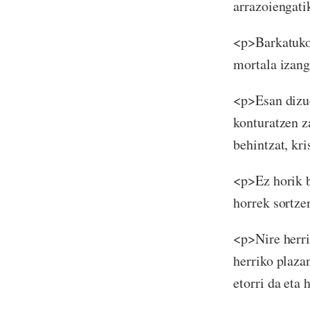
arrazoiengati
<p>Barkatuko 
mortala izang
<p>Esan dizud
konturatzen z
behintzat, kr
<p>Ez horik b
horrek sortze
<p>Nire herri
herriko plaza
etorri da eta 