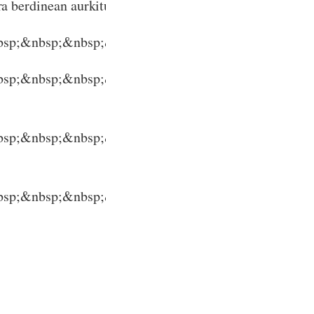
era berdinean aurkitu ohi da, eta aurkezteko era polita 
sp;&nbsp;&nbsp;&nbsp;&nbsp;&nbsp;&nbsp;&nbsp;&
sp;&nbsp;&nbsp;&nbsp;&nbsp;&nbsp;&nbsp;&nbsp;
sp;&nbsp;&nbsp;&nbsp;&nbsp;&nbsp;&nbsp;&nbsp;
sp;&nbsp;&nbsp;&nbsp;&nbsp;&nbsp;&nbsp;&nbsp;