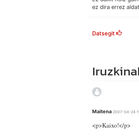
ez dira errez ald
Datsegit
Iruzkina
Maitena
2007-04-24 1
<p>Kaixo!</p>