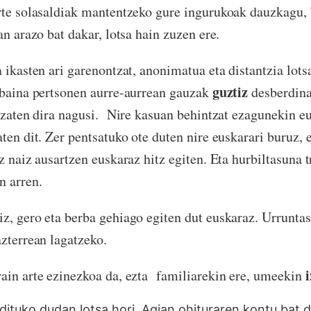
rte solasaldiak mantentzeko gure ingurukoak dauzkagu, 
an arazo bat dakar, lotsa hain zuzen ere.
a ikasten ari garenontzat, anonimatua eta distantzia lots
guztiz
 baina pertsonen aurre-aurrean gauzak
desberdina 
 izaten dira nagusi. Nire kasuan behintzat ezagunekin e
ten dit. Zer pentsatuko ote duten nire euskarari buruz, 
z naiz ausartzen euskaraz hitz egiten. Eta hurbiltasuna 
n arren.
z, gero eta berba gehiago egiten dut euskaraz. Urrunta
azterrean lagatzeko.
ain arte ezinezkoa da, ezta familiarekin ere, umeekin
ndituko dudan lotsa hori. Agian ohituraren kontu bat d