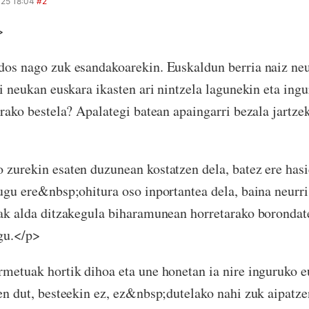
25 18:04
#2
>
os nago zuk esandakoarekin. Euskaldun berria naiz neu 
gi neukan euskara ikasten ari nintzela lagunekin eta ing
arako bestela? Apalategi batean apaingarri bezala jartze
zurekin esaten duzunean kostatzen dela, batez ere has
ugu ere&nbsp;ohitura oso inportantea dela, baina neurr
ak alda ditzakegula biharamunean horretarako borondate
gu.</p>
metuak hortik dihoa eta une honetan ia nire inguruko e
en dut, besteekin ez, ez&nbsp;dutelako nahi zuk aipatze