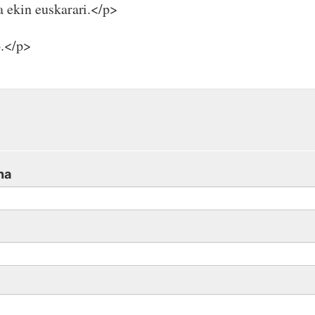
 ekin euskarari.</p>
.</p>
na