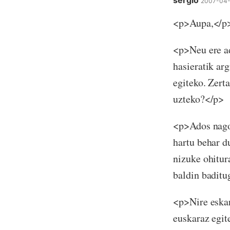
sergio
2007-04-
<p>Aupa,</p
<p>Neu ere ad
hasieratik ar
egiteko. Zert
uzteko?</p>
<p>Ados nago 
hartu behar d
nizuke ohitur
baldin baditu
<p>Nire eskar
euskaraz egit