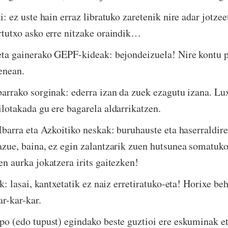
i: ez uste hain erraz libratuko zaretenik nire adar jotzee
rtutxo asko erre nitzake oraindik…
eta gainerako GEPF-kideak: bejondeizuela! Nire kontu p
enean.
barrako sorginak: ederra izan da zuek ezagutu izana. Lux
ilotakada gu ere bagarela aldarrikatzen.
 Ibarra eta Azkoitiko neskak: buruhauste eta haserraldir
azue, baina, ez egin zalantzarik zuen hutsunea somatuko
en aurka jokatzera irits gaitezken!
ak: lasai, kantxetatik ez naiz erretiratuko-eta! Horixe b
r-kar-kar.
po (edo tupust) egindako beste guztioi ere eskuminak e