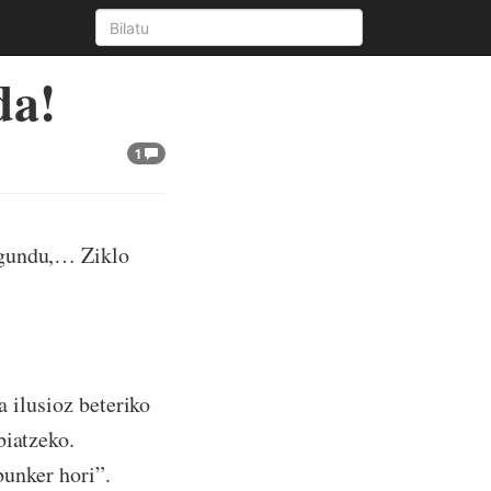
da!
1
egundu,… Ziklo
a ilusioz beteriko
biatzeko.
bunker hori”.