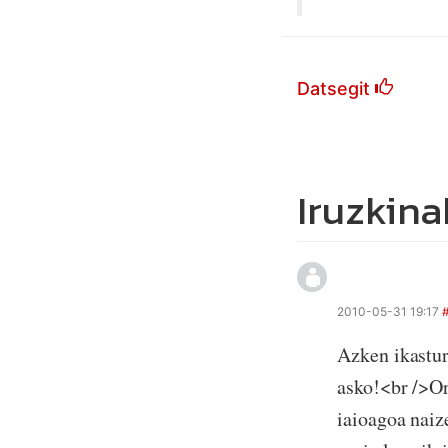
Datsegit
Iruzkina
2010-05-31 19:17
Azken ikastur
asko!<br />Or
iaioagoa naiz