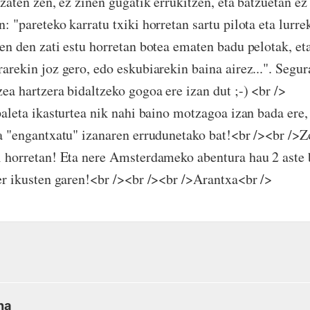
izaten zen, ez zinen gugatik errukitzen, eta batzuetan ez
: "pareteko karratu txiki horretan sartu pilota eta lurr
zen den zati estu horretan botea ematen badu pelotak, et
rarekin joz gero, edo eskubiarekin baina airez...". Segu
zea hartzera bidaltzeko gogoa ere izan dut ;-) <br />
paleta ikasturtea nik nahi baino motzagoa izan bada ere,
ra "engantxatu" izanaren errudunetako bat!<br /><br />Z
i horretan! Eta nere Amsterdameko abentura hau 2 aste
ter ikusten garen!<br /><br /><br />Arantxa<br />
na