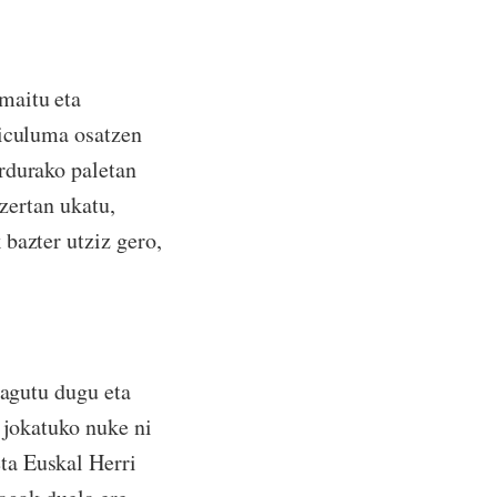
maitu eta
riculuma osatzen
rdurako paletan
 zertan ukatu,
bazter utziz gero,
zagutu dugu eta
 jokatuko nuke ni
ta Euskal Herri