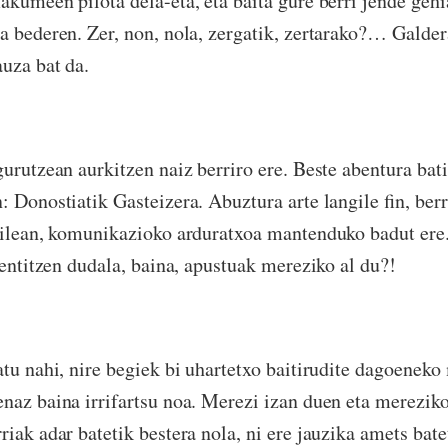
akumeen pilota dela-eta, eta baita gure berri jende gehi
a bederen. Zer, non, nola, zergatik, zertarako?… Galder
auza bat da.
gurutzean aurkitzen naiz berriro ere. Beste abentura bati
 Donostiatik Gasteizera. Abuztura arte langile fin, berr
ailean, komunikazioko arduratxoa mantenduko badut ere
sentitzen dudala, baina, apustuak mereziko al du?!
atu nahi, nire begiek bi uhartetxo baitirudite dagoeneko
naz baina irrifartsu noa. Merezi izan duen eta merezik
riak adar batetik bestera nola, ni ere jauzika amets bate