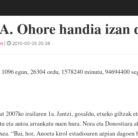
A. Ohore handia izan 
ri
|
2010-05-25 20:38
te, 1096 egun, 26304 ordu, 1578240 minutu, 94694400 s
t 2007ko irailaren 1a. Jantzi, gosaldu, etxeko giltzak et
tu eta autoa arrankatu nuen hura. Nora eta Donostiara a
ea. “Bai, hor, Anoeta kirol estadioaren azpian dagoen 