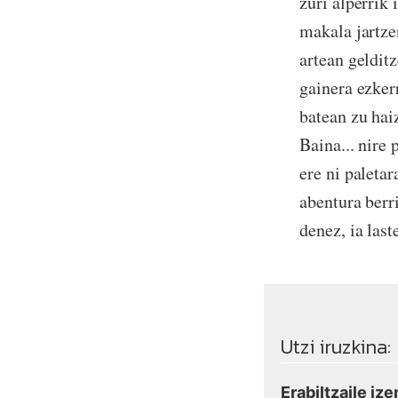
zuri alperrik 
makala jartzen
artean geldit
gainera ezker
batean zu hai
Baina... nire 
ere ni paleta
abentura berr
denez, ia las
Utzi iruzkina:
Erabiltzaile ize