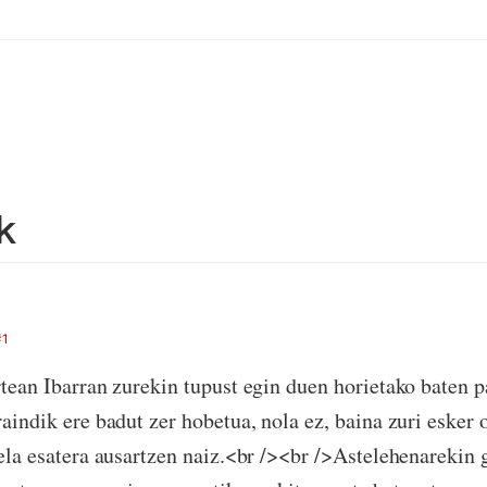
k
#1
tean Ibarran zurekin tupust egin duen horietako baten pa
aindik ere badut zer hobetua, nola ez, baina zuri esker 
ela esatera ausartzen naiz.<br /><br />Astelehenarekin 