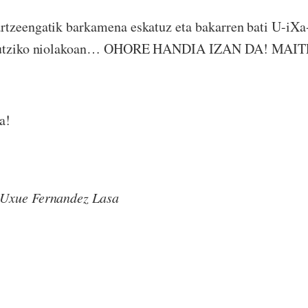
rtzeengatik barkamena eskatuz eta bakarren bati U-iX
at utziko niolakoan… OHORE HANDIA IZAN DA! MAI
a!
Uxue Fernandez Lasa