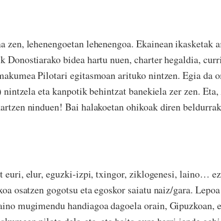
na zen, lehenengoetan lehenengoa. Ekainean ikasketak a
k Donostiarako bidea hartu nuen, charter hegaldia, cur
makumea Pilotari egitasmoan arituko nintzen. Egia da o
) nintzela eta kanpotik behintzat banekiela zer zen. Eta,
artzen ninduen! Bai halakoetan ohikoak diren beldurrak 
 euri, elur, eguzki-izpi, txingor, ziklogenesi, laino… e
txoa osatzen gogotsu eta egoskor saiatu naiz/gara. Lepoa
baino mugimendu handiagoa dagoela orain, Gipuzkoan, e