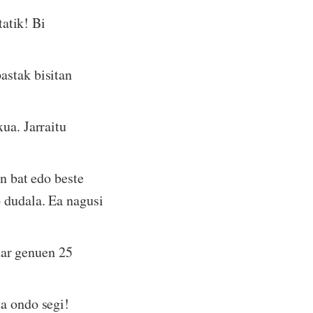
tatik! Bi
astak bisitan
ua. Jarraitu
en bat edo beste
 dudala. Ea nagusi
ehar genuen 25
ta ondo segi!