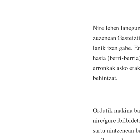
Nire lehen lanegu
zuzenean Gasteizti
lanik izan gabe. E
hasia (berri-berria
erronkak asko erak
behintzat.
Ordutik makina bat
nire/gure ibilbide
sartu nintzenean 