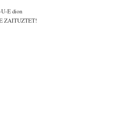
a-U-E dion
TE ZAITUZTET!