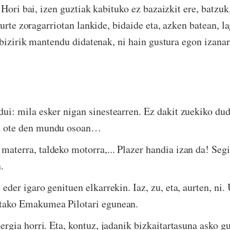
Hori bai, izen guztiak kabituko ez bazaizkit ere, batzuk,
urte zoragarriotan lankide, bidaide eta, azken batean, l
 bizirik mantendu didatenak, ni hain gustura egon izana
dui: mila esker nigan sinestearren. Ez dakit zuekiko dud
a ote den mundu osoan…
materra, taldeko motorra,... Plazer handia izan da! Se
.
 eder igaro genituen elkarrekin. Iaz, zu, eta, aurten, ni.
ltako Emakumea Pilotari egunean.
nergia horri. Eta, kontuz, jadanik bizkaitartasuna asko g