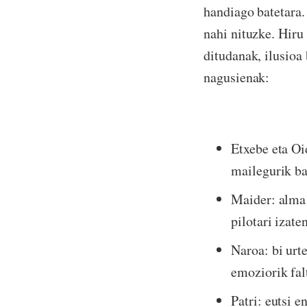
handiago batetara. 
nahi nituzke. Hiru 
ditudanak, ilusioa
nagusienak:
Etxebe eta Oi
mailegurik b
Maider: alma 
pilotari izaten
Naroa: bi urte
emoziorik fa
Patri: eutsi e