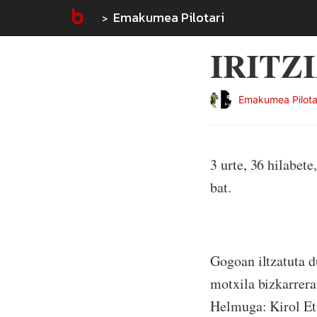
Emakumea Pilotari
IRITZI
Emakumea Pilota
3 urte, 36 hilabe
bat.
Gogoan iltzatuta du
motxila bizkarrera
Helmuga: Kirol Etx