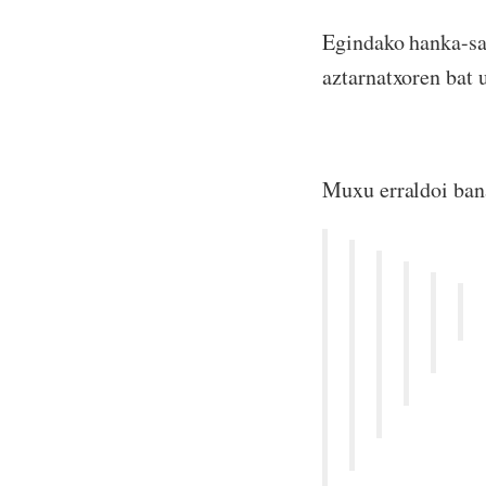
Egindako hanka-sa
aztarnatxoren b
Muxu erraldoi ban