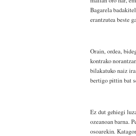
mailan oro har, em
Bagarela badakitel
erantzutea beste g
Orain, ordea, bide
kontrako norantzan:
bilakatuko naiz ir
bertigo pittin bat 
Ez dut gehiegi luz
ozeanoan barna. Pe
osoarekin. Katagor