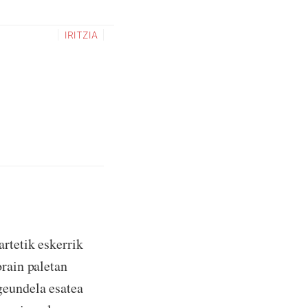
IRITZIA
rtetik eskerrik
orain paletan
geundela esatea