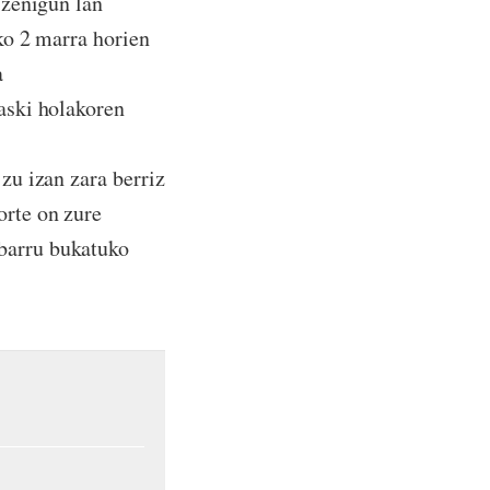
 zenigun lan
eko 2 marra horien
a
raski holakoren
 zu izan zara berriz
orte on zure
 barru bukatuko