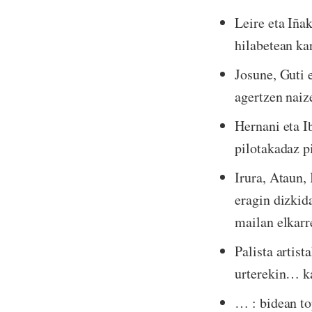
Leire eta Iñak
hilabetean ka
Josune, Guti 
agertzen naiz
Hernani eta I
pilotakadaz p
Irura, Ataun,
eragin dizkid
mailan elkarr
Palista artist
urterekin… ka
… : bidean to