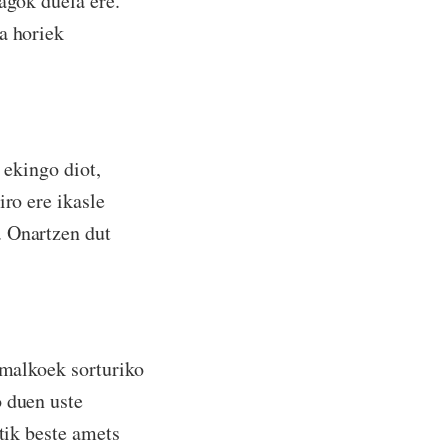
agok duela ere.
a horiek
 ekingo diot,
iro ere ikasle
. Onartzen dut
 malkoek sorturiko
o duen uste
tik beste amets