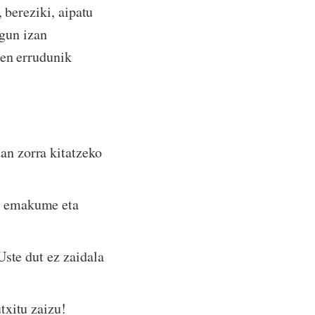
 bereziki, aipatu
agun izan
ren errudunik
an zorra kitatzeko
gi emakume eta
 Uste dut ez zaidala
utxitu zaizu!