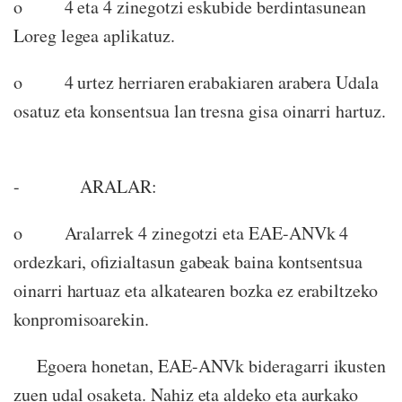
o 4 eta 4 zinegotzi eskubide berdintasunean
Loreg legea aplikatuz.
o 4 urtez herriaren erabakiaren arabera Udala
osatuz eta konsentsua lan tresna gisa oinarri hartuz.
- ARALAR:
o Aralarrek 4 zinegotzi eta EAE-ANVk 4
ordezkari, ofizialtasun gabeak baina kontsentsua
oinarri hartuaz eta alkatearen bozka ez erabiltzeko
konpromisoarekin.
Egoera honetan, EAE-ANVk bideragarri ikusten
zuen udal osaketa. Nahiz eta aldeko eta aurkako