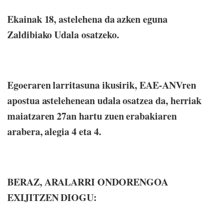
Ekainak 18, astelehena da azken eguna
Zaldibiako Udala osatzeko.
Egoeraren larritasuna ikusirik, EAE-ANVren
apostua astelehenean udala osatzea da, herriak
maiatzaren 27an hartu zuen erabakiaren
arabera, alegia 4 eta 4.
BERAZ, ARALARRI ONDORENGOA
EXIJITZEN DIOGU: