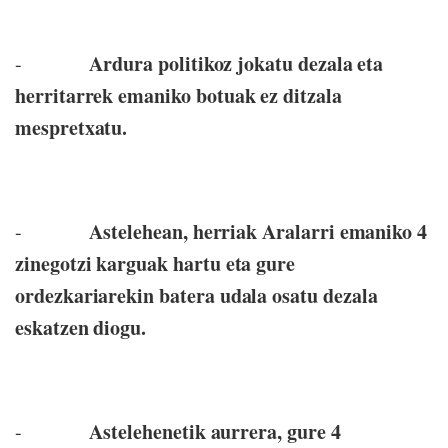
Ardura politikoz jokatu dezala eta
-
herritarrek emaniko botuak ez ditzala
mespretxatu.
Astelehean, herriak Aralarri emaniko 4
-
zinegotzi karguak hartu eta gure
ordezkariarekin batera udala osatu dezala
eskatzen diogu.
Astelehenetik aurrera, gure 4
-