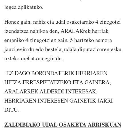
legea aplikatuko.
Honez gain, nahiz eta udal osaketarako 4 zinegotzi
izendatzea nahikoa den, ARALARrek herriak
emaniko 4 zinegotziez gain, 5 hartzeko asmora
jauzi egin du edo bestela, udala diputazioaren esku
uzteko mehatxua egin du.
EZ DAGO BORONDATERIK HERRIAREN
HITZA ERRESPETATZEKO ETA GAINERA,
ARALARREK ALDERDI INTERESAK,
HERRIAREN INTERESEN GAINETIK JARRI
DITU.
ZALDIBIAKO UDAL OSAKETA ARRISKUAN