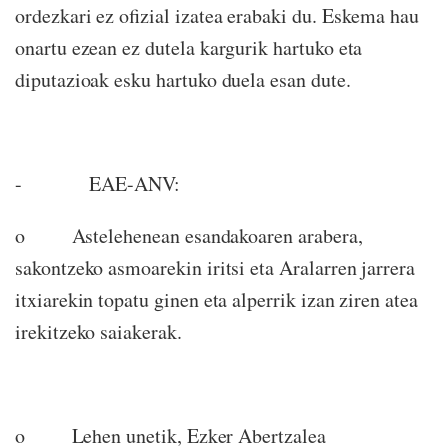
ordezkari ez ofizial izatea erabaki du. Eskema hau
onartu ezean ez dutela kargurik hartuko eta
diputazioak esku hartuko duela esan dute.
- EAE-ANV:
o Astelehenean esandakoaren arabera,
sakontzeko asmoarekin iritsi eta Aralarren jarrera
itxiarekin topatu ginen eta alperrik izan ziren atea
irekitzeko saiakerak.
o Lehen unetik, Ezker Abertzalea