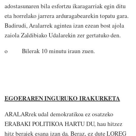
adostasunaren bila esfortzu ikaragarriak egin ditu
eta horrelako jarrera arduragabearekin topatu gara.
Badirudi, Aralarrek agintea izan ezean bost ajola
zaiola Zaldibiako Udalarekin zer gertatuko den.
o Bilerak 10 minutu iraun zuen.
EGOERAREN INGURUKO IRAKURKETA
ARALARrek udal demokratikoa ez osatzeko
ERABAKI POLITIKOA HARTU DU, hau hitzez
hitz beraiek esana izan da. Beraz, ez dute LOREG