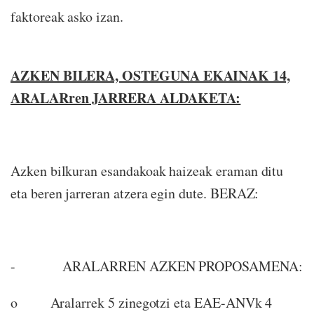
faktoreak asko izan.
AZKEN BILERA, OSTEGUNA EKAINAK 14,
ARALARren JARRERA ALDAKETA:
Azken bilkuran esandakoak haizeak eraman ditu
eta beren jarreran atzera egin dute. BERAZ:
- ARALARREN AZKEN PROPOSAMENA:
o Aralarrek 5 zinegotzi eta EAE-ANVk 4