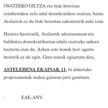
OSATZEKO GILTZA eta bide horretan
ezinbestekoa zela udal demokratikoa osatzea, baina
Aralarrek ez du bide horretan sakontzerik nahi izan.
Hasiera hasieratik, Aralarrek adostasunean eta
baldintza demokratikoetan udala osatzeko aukera
baztertu izan du. Azken aste honek hori agertu
besterik ez du egin. Gure usteak egiaztatu dira,
ASTELEHENA EKAINAK 11,
bi aldeetako
proposamenak mahai gainean jarri genituen.
- EAE-ANV: