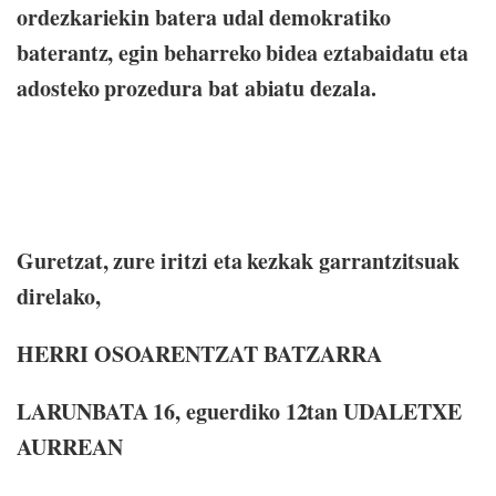
ordezkariekin batera udal demokratiko
baterantz, egin beharreko bidea eztabaidatu eta
adosteko prozedura bat abiatu dezala.
Guretzat, zure iritzi eta kezkak garrantzitsuak
direlako,
HERRI OSOARENTZAT BATZARRA
LARUNBATA 16, eguerdiko 12tan UDALETXE
AURREAN