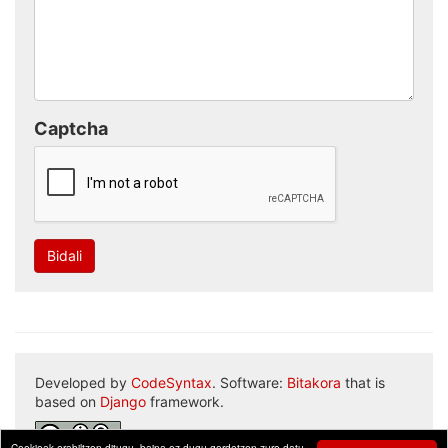
Captcha
Bidali
Developed by
CodeSyntax
. Software:
Bitakora
that is
based on
Django
framework.
Cookieak erabiltzen ditugu, baina ez dugu gordetzen zure datu