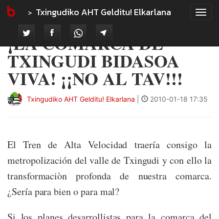
Txingudiko AHT Gelditu! Elkarlana
Tog
navi
¡LA COMARCA DE
TXINGUDI BIDASOA
VIVA! ¡¡NO AL TAV!!!
Txingudiko AHT Gelditu! Elkarlana
|
2010-01-18 17:35
El Tren de Alta Velocidad traería consigo la
metropolización del valle de Txingudi y con ello la
transformaciòn profonda de nuestra comarca.
¿Sería para bien o para mal?
Si los planes desarrollistas para la comarca del