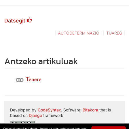
Datsegit
AUTODETERMINAZIO
TUAREG
Antzeko artikuluak
Tenere
Developed by
CodeSyntax
. Software:
Bitakora
that is
based on
Django
framework.
Cookieak erabiltzen ditugu, baina ez dugu gordetzen zure datu