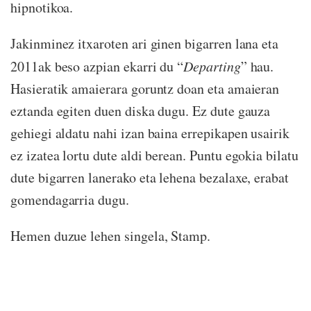
hipnotikoa.
Jakinminez itxaroten ari ginen bigarren lana eta
2011ak beso azpian ekarri du “
Departing
” hau.
Hasieratik amaierara goruntz doan eta amaieran
eztanda egiten duen diska dugu. Ez dute gauza
gehiegi aldatu nahi izan baina errepikapen usairik
ez izatea lortu dute aldi berean. Puntu egokia bilatu
dute bigarren lanerako eta lehena bezalaxe, erabat
gomendagarria dugu.
Hemen duzue lehen singela, Stamp.