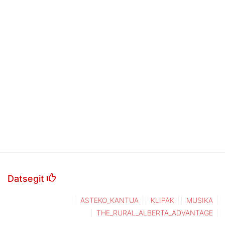
Datsegit
ASTEKO_KANTUA
KLIPAK
MUSIKA
THE_RURAL_ALBERTA_ADVANTAGE