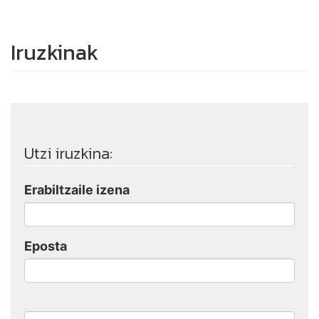
Iruzkinak
Utzi iruzkina:
Erabiltzaile izena
Eposta