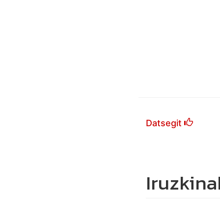
Datsegit
Iruzkina