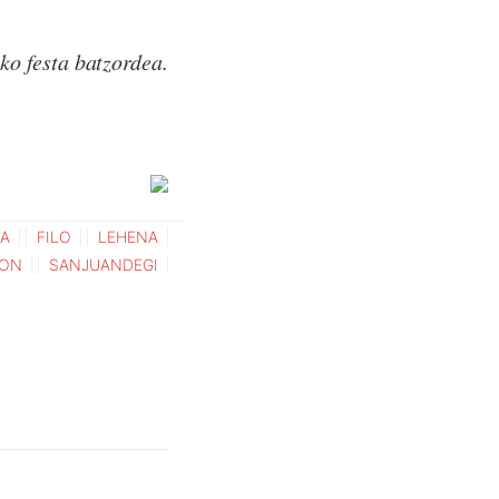
ko festa batzordea.
TA
FILO
LEHENA
ON
SANJUANDEGI