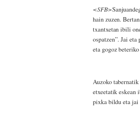
<SFB>
Sanjuandeg
hain zuzen. Bertan
txantxetan ibili on
ospatzen”. Jai eta
eta gogoz beteriko 
Auzoko tabernatik 
etxeetatik eskean 
pixka bildu eta ja