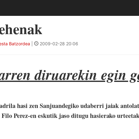
Lehenak
esta Batzordea
|
2009-02-28 20:06
arren diruarekin egin 
adrila hasi zen Sanjuandegiko udaberri jaiak antol
 Filo Perez-en eskutik jaso ditugu hasierako urteeta