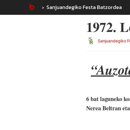
Sanjuandegiko Festa Batzordea
1972. 
Sanjuandegiko F
“Auzot
6 bat laguneko ko
Nerea Beltran eta