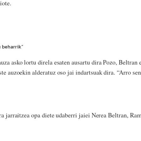
iote.
 beharrik”
uza asko lortu direla esaten ausartu dira Pozo, Beltran 
ste auzoekin alderatuz oso jai indartsuak dira. “Arro se
ra jarraitzea opa diete udaberri jaiei Nerea Beltran, Ra