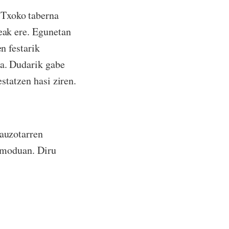
 Txoko taberna
teak ere. Egunetan
n festarik
ea. Dudarik gabe
estatzen hasi ziren.
 auzotarren
n moduan. Diru