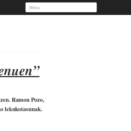
genuen”
atzen. Ramon Pozo,
ko lekukotasunak.