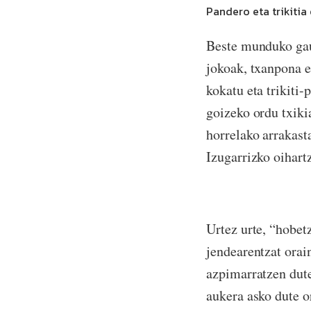
Pandero eta trikitia 
Beste munduko gauz
jokoak, txanpona e
kokatu eta trikiti-
goizeko ordu txiki
horrelako arrakasta
Izugarrizko oihart
Urtez urte, “hobet
jendearentzat orai
azpimarratzen dute
aukera asko dute o