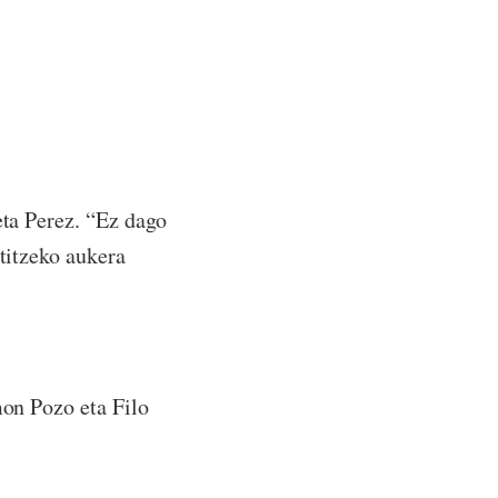
eta Perez. “Ez dago
ntitzeko aukera
mon Pozo eta Filo