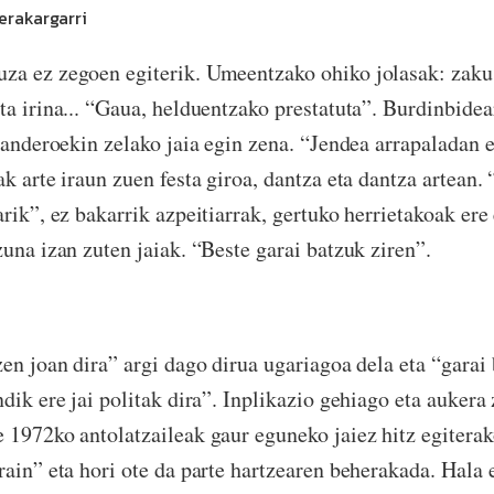
erakargarri
a ez zegoen egiterik. Umeentzako ohiko jolasak: zaku 
ta irina... “Gaua, helduentzako prestatuta”. Burdinbide
panderoekin zelako jaia egin zena. “Jendea arrapaladan e
ak arte iraun zuen festa giroa, dantza eta dantza artean
rik”, ez bakarrik azpeitiarrak, gertuko herrietakoak ere 
zuna izan zuten jaiak. “Beste garai batzuk ziren”.
zen joan dira” argi dago dirua ugariagoa dela eta “garai
ndik ere jai politak dira”. Inplikazio gehiago eta aukera
 1972ko antolatzaileak gaur eguneko jaiez hitz egitera
rain” eta hori ote da parte hartzearen beherakada. Hala e