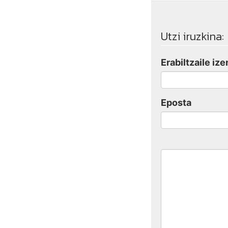
Utzi iruzkina:
Erabiltzaile ize
Eposta