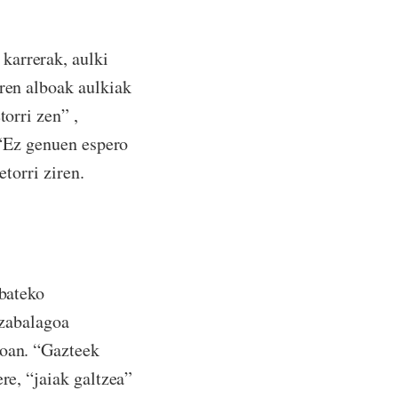
karrerak, aulki
aren alboak aulkiak
torri zen” ,
. “Ez genuen espero
etorri ziren.
 bateko
 zabalagoa
koan. “Gazteek
re, “jaiak galtzea”