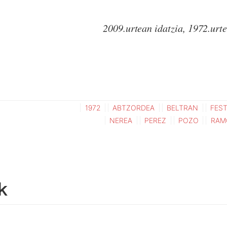
2009.urtean idatzia, 1972.urte
1972
ABTZORDEA
BELTRAN
FES
NEREA
PEREZ
POZO
RAM
k