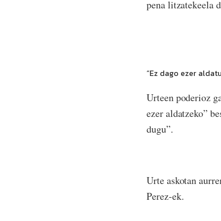
pena litzatekeela d
“Ez dago ezer aldatu
Urteen poderioz ga
ezer aldatzeko” be
dugu”.
Urte askotan aurre
Perez-ek.