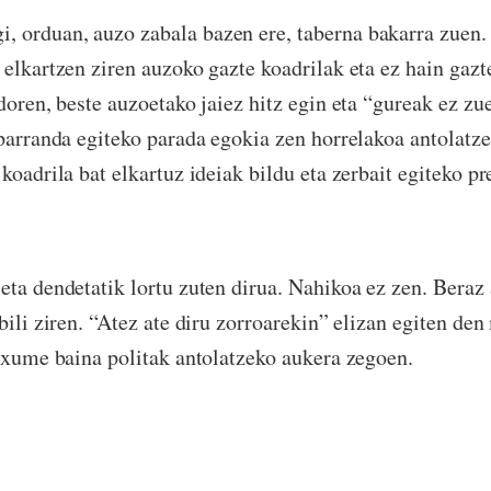
i, orduan, auzo zabala bazen ere, taberna bakarra zuen.
 elkartzen ziren auzoko gazte koadrilak eta ez hain gaz
doren, beste auzoetako jaiez hitz egin eta “gureak ez zue
 parranda egiteko parada egokia zen horrelakoa antolatz
koadrila bat elkartuz ideiak bildu eta zerbait egiteko pr
eta dendetatik lortu zuten dirua. Nahikoa ez zen. Beraz
ibili ziren. “Atez ate diru zorroarekin” elizan egiten de
i xume baina politak antolatzeko aukera zegoen.