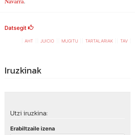
Navarra
.
Datsegit
AHT
JUICIO
MUGITU
TARTALARIAK
TAV
Iruzkinak
Utzi iruzkina:
Erabiltzaile izena