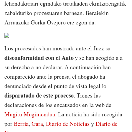
lehendakariari egindako tartakaden ekintzarengatik
zabalduriko prozesuaren barnean. Beraiekin
Arruazuko Gorka Ovejero ere egon da.
Los procesados han mostrado ante el Juez su
disconformidad con el Auto
y se han acogido a a
su derecho a no declarar. A continuación han
comparecido ante la prensa, el abogado ha
denunciado desde el punto de vista legal lo
disparatado de este proceso
. Tienes las
declaraciones de los encausados en la web de
Mugitu Mugimendua
. La noticia ha sido recogida
por
Berria
,
Gara
,
Diario de Noticias
y
Diario de