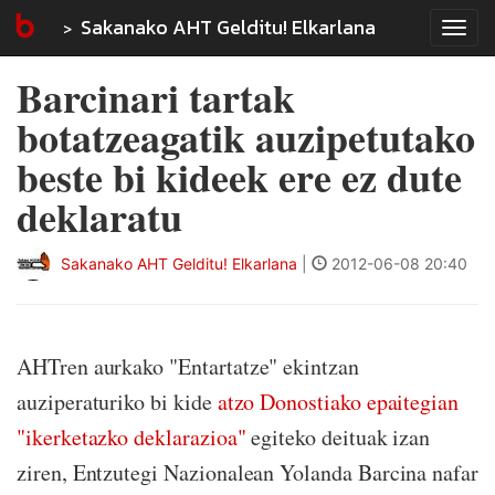
Sakanako AHT Gelditu! Elkarlana
Tog
navi
Barcinari tartak
botatzeagatik auzipetutako
beste bi kideek ere ez dute
deklaratu
Sakanako AHT Gelditu! Elkarlana
|
2012-06-08 20:40
AHTren aurkako "Entartatze" ekintzan
auziperaturiko bi kide
atzo Donostiako epaitegian
"ikerketazko deklarazioa"
egiteko deituak izan
ziren, Entzutegi Nazionalean Yolanda Barcina nafar