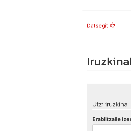
Datsegit
Iruzkina
Utzi iruzkina:
Erabiltzaile ize