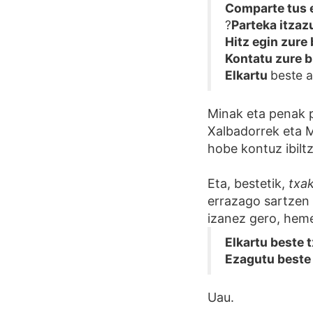
Comparte tus 
?
Parteka itzaz
Hitz egin zure 
Kontatu zure b
Elkartu
beste 
Minak eta penak p
Xalbadorrek eta M
hobe kontuz ibilt
Eta, bestetik,
txa
errazago sartzen 
izanez gero, heme
Elkartu beste 
Ezagutu beste 
Uau.