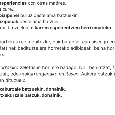
esperiencias
con otras madres.
u
zure...
bizipenei
buruz beste ama batzuekin.
izipenak
beste ama batzuei.
ama batzuekin,
elkarren esperientzien berri emateko
.
artekatu egin daitezke, hainbaten artean aiseago er
attinek badituzte era horretako adibideak, baina hor
zea.
kurrekiko zaletasun
hori ere badago. Niri, behintzat,
t
zait, edo
txakurrenganako maitasun.
Aukera batzuk 
n dituzue bi:
txakurzale batzuekin, dohainik.
txakurzale batzuk, dohainik.