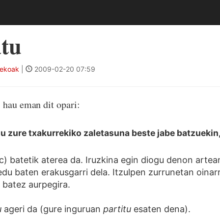
atu
tekoak
|
2009-02-20 07:59
 hau eman dit opari:
u zure txakurrekiko zaletasuna beste jabe batzuekin,
c) batetik aterea da. Iruzkina egin diogu denon artean
edu baten erakusgarri dela. Itzulpen zurrunetan oinar
 batez aurpegira.
u
ageri da (gure inguruan
partitu
esaten dena).