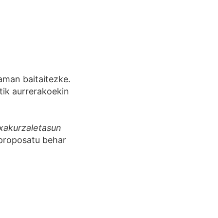
aman baitaitezke.
tik aurrerakoekin
xakurzaletasun
proposatu behar