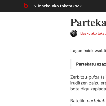
Idazkolako takatekoak
Partek
Idazkolako taka
Lagun batek esaldi
Partekatu ezaz
Zerbitzu-
guida
(si
iruditzen zaizu er
bota digu zaplada
Batetik,
partekat