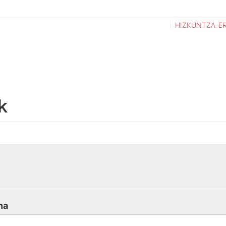
HIZKUNTZA_E
k
na