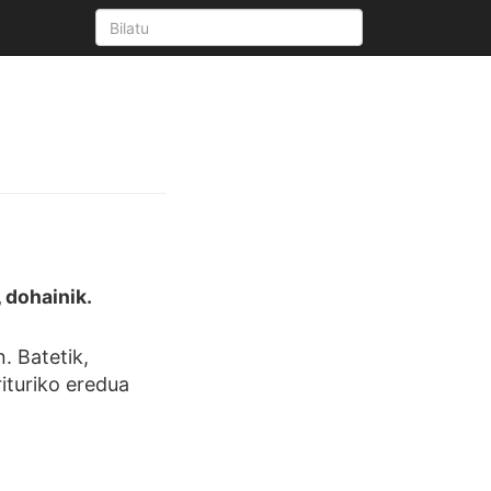
 dohainik.
. Batetik,
rituriko eredua