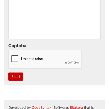
Captcha
Bidali
Developed by
CodeSyntax
. Software:
Bitakora
that is