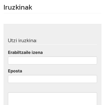
Iruzkinak
Utzi iruzkina:
Erabiltzaile izena
Eposta