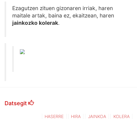
Ezagutzen zituen gizonaren irriak, haren
maitale artak, baina ez, ekaitzean, haren
jainkozko kolerak
.
Datsegit
HASERRE
HIRA
JAINKOA
KOLERA