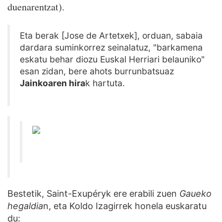
duenarentzat).
Eta berak [Jose de Artetxek], orduan, sabaia
dardara suminkorrez seinalatuz, "barkamena
eskatu behar diozu Euskal Herriari belauniko"
esan zidan, bere ahots burrunbatsuaz
Jainkoaren hira
k hartuta.
Bestetik, Saint-Exupéryk ere erabili zuen
Gaueko
hegaldia
n, eta Koldo Izagirrek honela euskaratu
du: