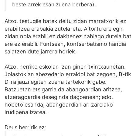
beste arrek esan zuena berbera).
Atzo, testugile batek deitu zidan marratxorik ez
erabiltzea erabakia zutela-eta. Aitortu ere egin
zidan nola erabili ez dakitenez nahiago dutela bat
ere ez erabili. Funtsean, kontserbatismo handia
salatzen dute jarrera horiek.
Atzo, herriko eskolan izan ginen txintxaunetan.
Jolastokian abezedario erraldoi bat zegoen, B-tik
D-ra jauzi egiten zuena tartekorik gabe.
Batzuetan etsigarria da abangoardian aritzea,
atzeragoardia deseginda dagoenean; edo,
hobeto esanda, abangoardian ari zarelako
irudipena izatea.
Deus berririk ez: