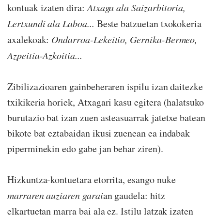
kontuak izaten dira:
Atxaga ala Saizarbitoria,
Lertxundi ala Laboa...
Beste batzuetan txokokeria
axalekoak:
Ondarroa-Lekeitio, Gernika-Bermeo,
Azpeitia-Azkoitia...
Zibilizazioaren gainbeheraren ispilu izan daitezke
txikikeria horiek, Atxagari kasu egitera (halatsuko
burutazio bat izan zuen asteasuarrak jatetxe batean
bikote bat eztabaidan ikusi zuenean ea indabak
piperminekin edo gabe jan behar ziren).
Hizkuntza-kontuetara etorrita, esango nuke
marraren auziaren garai
an gaudela: hitz
elkartuetan marra bai ala ez. Istilu latzak izaten