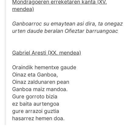
Mondragoeren erreketaren kanta (XV.
mendea)
Ganboarroc su emaytean asi dira, ta onegaz
urten daude beralan Oñeztar barruangoac
Gabriel Aresti (XX. mendea)
Oraindik hementxe gaude
Oinaz eta Ganboa,
Oinaz zaldunaren pean
Ganboa maiz mandoa.
Gure gorroto bizia
ez baita aurtengoa
gure arrazoi guztia
hasarrez hemen doa.