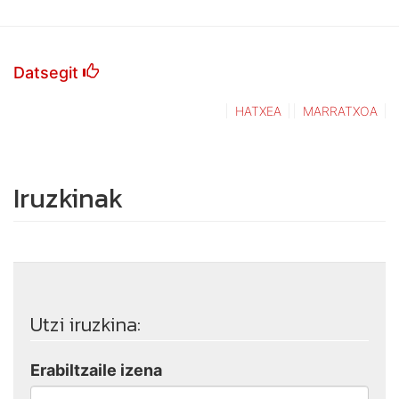
Datsegit
HATXEA
MARRATXOA
Iruzkinak
Utzi iruzkina:
Erabiltzaile izena