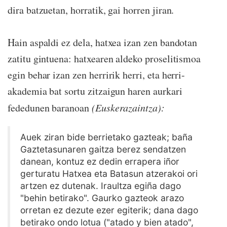
dira batzuetan, horratik, gai horren jiran.
Hain aspaldi ez dela, hatxea izan zen bandotan
zatitu gintuena: hatxearen aldeko proselitismoa
egin behar izan zen herririk herri, eta herri-
akademia bat sortu zitzaigun haren aurkari
fededunen baranoan
(Euskerazaintza):
Auek ziran bide berrietako gazteak; baña
Gaztetasunaren gaitza berez sendatzen
danean, kontuz ez dedin errapera iñor
gerturatu Hatxea eta Batasun atzerakoi ori
artzen ez dutenak. Iraultza egiña dago
"behin betirako". Gaurko gazteok arazo
orretan ez dezute ezer egiterik; dana dago
betirako ondo lotua ("atado y bien atado",