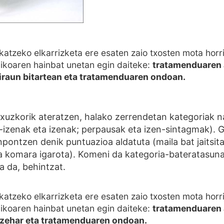
katzeko elkarrizketa ere esaten zaio txosten mota horri
gikoaren hainbat unetan egin daiteke:
tratamenduaren a
iraun bitartean eta tratamenduaren ondoan.
xuzkorik ateratzen, halako zerrendetan kategoriak 
-izenak eta izenak; perpausak eta izen-sintagmak). Ga
npontzen denik puntuazioa aldatuta (maila bat jaitsita
a komara igarota). Komeni da kategoria-bateratasuna
a da, behintzat.
katzeko elkarrizketa ere esaten zaio txosten mota horri
gikoaren hainbat unetan egin daiteke:
tratamenduaren a
zehar eta tratamenduaren ondoan.