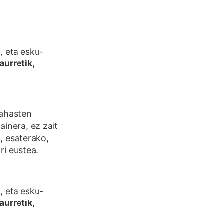
, eta esku-
urretik,
nahasten
inera, ez zait
, esaterako,
ri eustea.
, eta esku-
urretik,