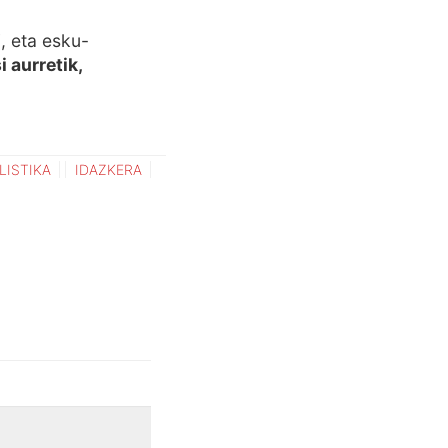
, eta esku-
 aurretik,
LISTIKA
IDAZKERA