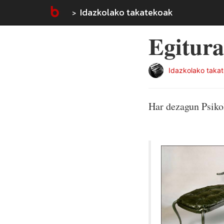
Idazkolako takatekoak
Egitura
Idazkolako taka
Har dezagun Psikol