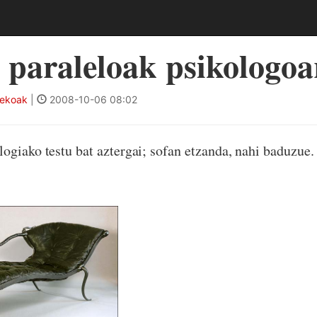
 paraleloak psikologoa
tekoak
|
2008-10-06 08:02
ogiako testu bat aztergai; sofan etzanda, nahi baduzue.