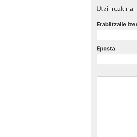
Utzi iruzkina:
Erabiltzaile ize
Eposta