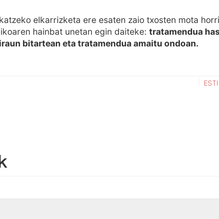
katzeko elkarrizketa ere esaten zaio txosten mota horri
gikoaren hainbat unetan egin daiteke:
tratamendua hasi
iraun bitartean eta tratamendua amaitu ondoan.
ESTI
k