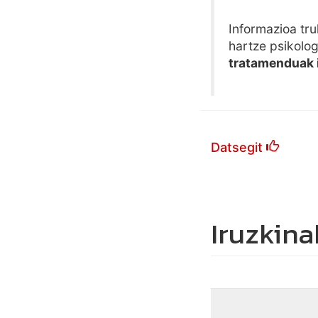
Informazioa tru
hartze psikolo
tratamenduak 
Datsegit
Iruzkina