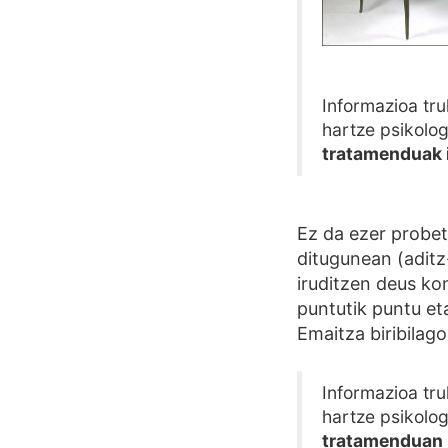
Informazioa tru
hartze psikolo
tratamenduak 
Ez da ezer probet
ditugunean (aditz
iruditzen deus ko
puntutik puntu et
Emaitza biribilago
Informazioa tru
hartze psikolo
tratamenduan 