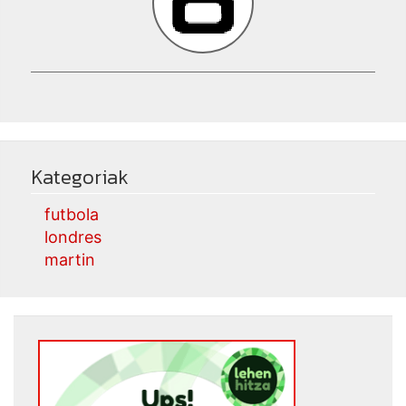
Kategoriak
futbola
londres
martin