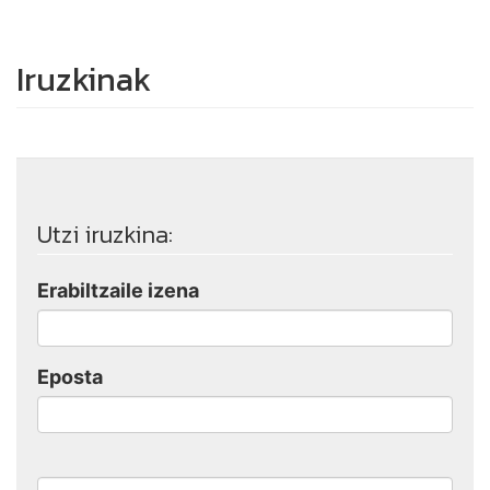
Iruzkinak
Utzi iruzkina:
Erabiltzaile izena
Eposta