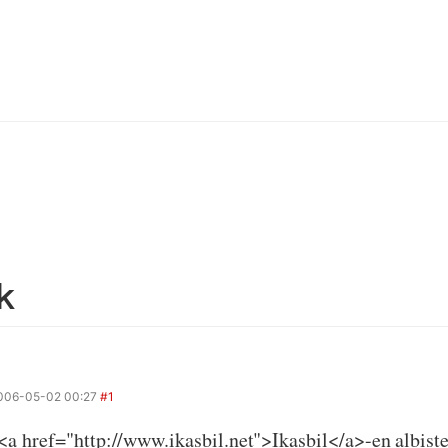
k
006-05-02 00:27
#1
 href="http://www.ikasbil.net">Ikasbil</a>-en albiste