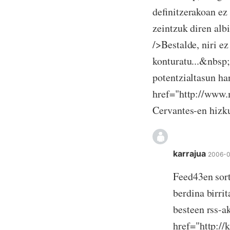
definitzerakoan ez
zeintzuk diren albi
/>Bestalde, niri e
konturatu...&nbsp;
potentzialtasun ha
href="http://www
Cervantes-en hizk
karrajua
2006-0
Feed43en sort
berdina birri
besteen rss-a
href="http://