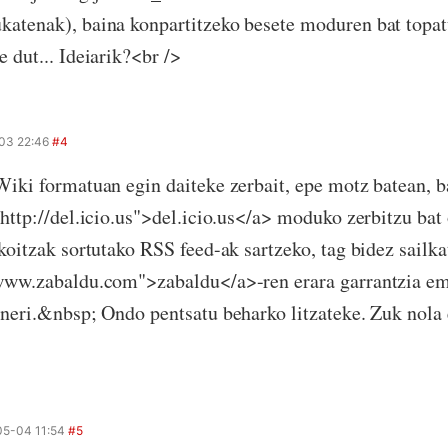
atenak), baina konpartitzeko besete moduren bat topa
 dut... Ideiarik?<br />
03 22:46
#4
Wiki formatuan egin daiteke zerbait, epe motz batean, b
"http://del.icio.us">del.icio.us</a> moduko zerbitzu ba
akoitzak sortutako RSS feed-ak sartzeko, tag bidez sailka
www.zabaldu.com">zabaldu</a>-ren erara garrantzia em
ineri.&nbsp; Ondo pentsatu beharko litzateke. Zuk nola
5-04 11:54
#5