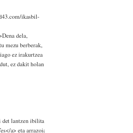
d43.com/ikasbil-
>Dena dela,
itu mezu berberak,
iago ez irakurtzea
dut, ez dakit holan
 det lantzen ibilita zeundela RSS-aren kontu
es</a> eta arrazoia duzu errazagoa dela