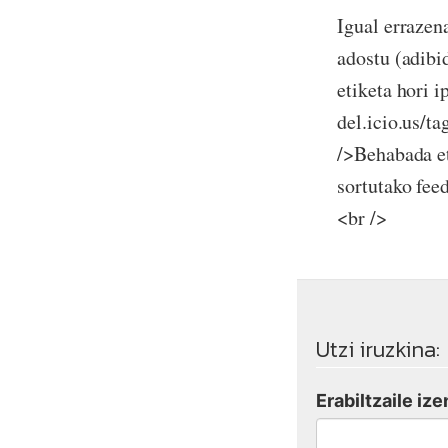
Igual errazen
adostu (adibi
etiketa hori i
del.icio.us/t
/>Behabada et
sortutako fee
<br />
Utzi iruzkina:
Erabiltzaile ize