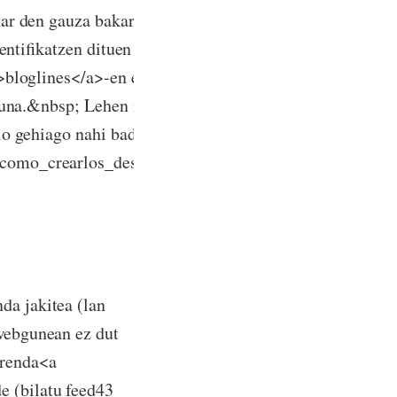
ar den gauza bakarra da link guztien artean
entifikatzen dituen albiste berriak.<br /><br
>bloglines</a>-en edo behintzat ez naiz
suna.&nbsp; Lehen ikustaldian nahi
io gehiago nahi baduzue begiratu <a
s_como_crearlos_desde.htm">hemen</a>.&nbsp;
da jakitea (lan
 webgunean ez dut
rrenda<a
e (bilatu feed43