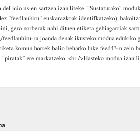
a del.icio.us-en sartzea izan liteke. "Sustaturako" mod
dez "feedlauhiru" euskarazkoak identifkatzeko), bakoitz
pini, gero norberak nahi dituen etiketa gehiagarriak sart
ag/feedlauhiru-ra joanda denak ikusteko modua edukiko 
iketa komun horrek balio beharko luke feed43-n zein be
d "piratak" ere markatzeko. <br />Hasteko modua izan l
na