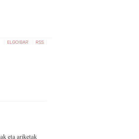
ELGOIBAR
RSS
ak eta ariketak