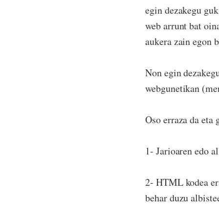
egin dezakegu guk?
web arrunt bat oin
aukera zain egon b
Non egin dezakegu
webgunetikan (mere
Oso erraza da eta 
1- Jarioaren edo a
2- HTML kodea erak
behar duzu albistee