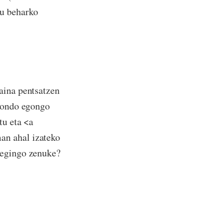
tu beharko
aina pentsatzen
t ondo egongo
tu eta <a
an ahal izateko
 egingo zenuke?