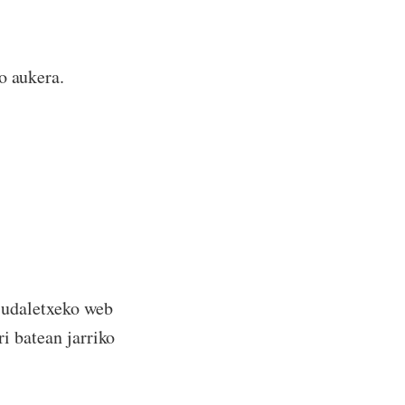
o aukera.
k udaletxeko web
ri batean jarriko