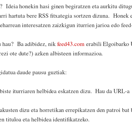
 Ideia honekin hasi ginen begiratzen eta aurkitu ditug
arri hartuta bere RSS fitxategia sortzen dizuna. Honek
eharrean interesatzen zaizkigun iturrien jarioa edo feed
 hau? Ba adibidez, nik
feed43.com
erabili Elgoibarko 
zi ote dute?) azken albisteen informazioa.
gidatua daude pausu guztiak:
lbiste iturriaren helbidea eskatzen dizu. Hau da URL-a
usten dizu eta horretikan errepikatzen den patroi bat b
n tituloa eta helbidea identifikatzeko.