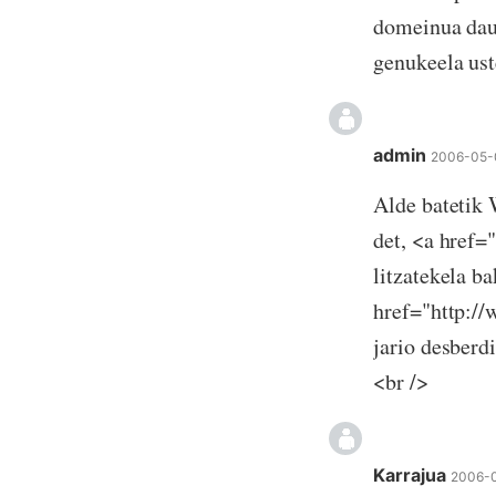
domeinua dauk
genukeela uste
admin
2006-05-
Alde batetik 
det, <a href=
litzatekela b
href="http://
jario desberd
<br />
Karrajua
2006-0