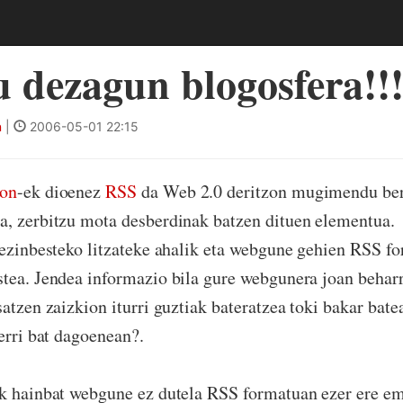
 dezagun blogosfera!!
n
|
2006-05-01 22:15
lon
-ek dioenez
RSS
da Web 2.0 deritzon mugimendu ber
a, zerbitzu mota desberdinak batzen dituen elementua.
 ezinbesteko litzateke ahalik eta webgune gehien RSS f
tea. Jendea informazio bila gure webgunera joan beharr
satzen zaizkion iturri guztiak bateratzea toki bakar bate
berri bat dagoenean?.
k hainbat webgune ez dutela RSS formatuan ezer ere em