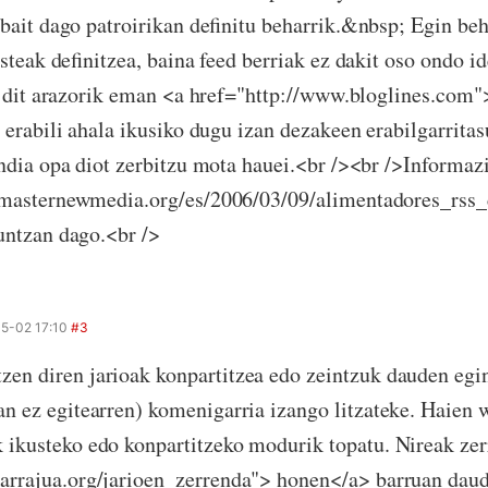
 bait dago patroirikan definitu beharrik.&nbsp; Egin beh
steak definitzea, baina feed berriak ez dakit oso ondo id
z dit arazorik eman <a href="http://www.bloglines.com"
 erabili ahala ikusiko dugu izan dezakeen erabilgarrita
ndia opa diot zerbitzu mota hauei.<br /><br />Informaz
.masternewmedia.org/es/2006/03/09/alimentadores_rs
untzan dago.<br />
5-02 17:10
#3
zen diren jarioak konpartitzea edo zeintzuk dauden egin
tan ez egitearren) komenigarria izango litzateke. Haien
k ikusteko edo konpartitzeko modurik topatu. Nireak ze
karrajua.org/jarioen_zerrenda"> honen</a> barruan daud