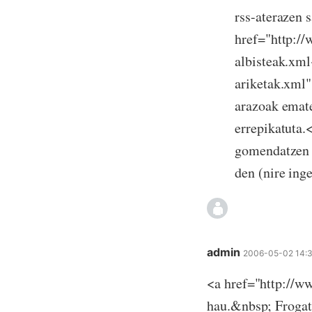
rss-aterazen s
href="http:/
albisteak.xml
ariketak.xml
arazoak emate
errepikatuta.
gomendatzen d
den (nire ing
admin
2006-05-02 14:
<a href="http://ww
hau.&nbsp; Frogatu