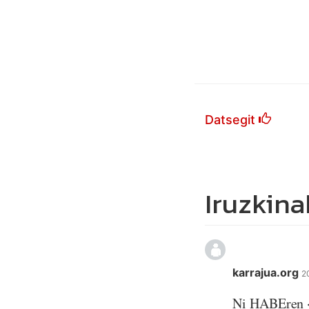
Datsegit
Iruzkina
karrajua.org
2
Ni HABEren <a