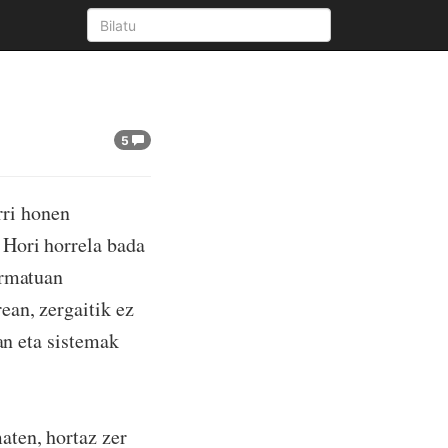
!
5
ri honen
 Hori horrela bada
ormatuan
ean, zergaitik ez
an eta sistemak
aten, hortaz zer