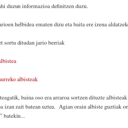
ahi duzun informazioa definitzen duzu.
rioen helbidea ematen dizu eta baita ere izena aldatzek
 sortu ditudan jario berriak
lbistea
urreko albisteak
zteagatik, baina oso era arraroa sortzen dituzte albistea
a izan zait batean uztea. Agian orain albiste guztiak or
 batekin...