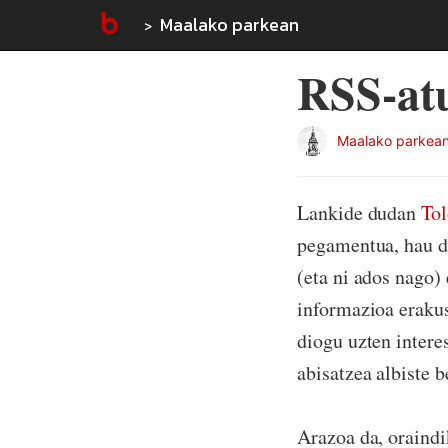
Maalako parkean
RSS-atu
Maalako parkea
Lankide dudan
To
pegamentua, hau d
(eta ni ados nago)
informazioa erakus
diogu uzten intere
abisatzea albiste 
Arazoa da, oraindi