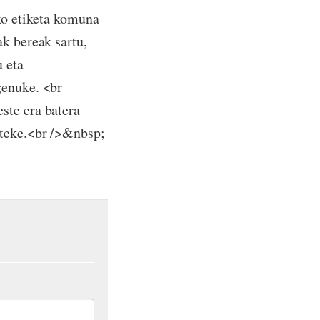
uko etiketa komuna
ak bereak sartu,
u eta
genuke. <br
ste era batera
iteke.<br />&nbsp;