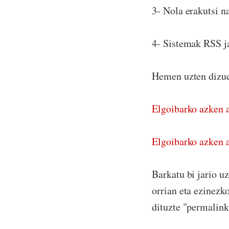
3- Nola erakutsi n
4- Sistemak RSS ja
Hemen uzten dizuet
Elgoibarko azken a
Elgoibarko azken a
Barkatu bi jario u
orrian eta ezinezko
dituzte "permalink"