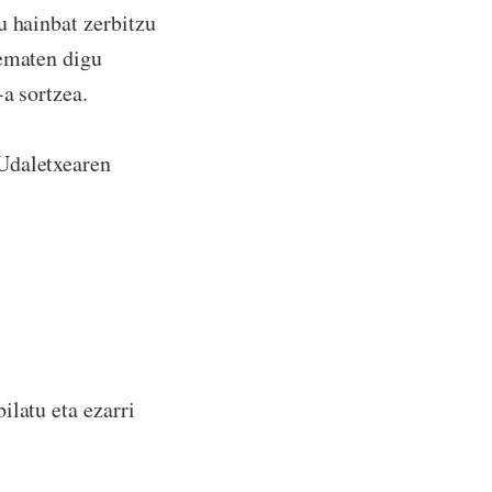
u hainbat zerbitzu
 ematen digu
-a sortzea.
Udaletxearen
ilatu eta ezarri