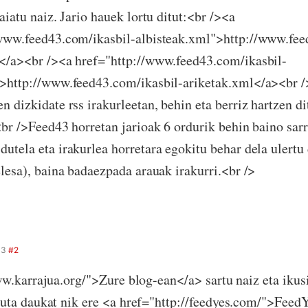
aiatu naiz. Jario hauek lortu ditut:<br /><a
/www.feed43.com/ikasbil-albisteak.xml">http://www.fee
</a><br /><a href="http://www.feed43.com/ikasbil-
">http://www.feed43.com/ikasbil-ariketak.xml</a><br /
n dizkidate rss irakurleetan, behin eta berriz hartzen d
<br />Feed43 horretan jarioak 6 ordurik behin baino sarr
utela eta irakurlea horretara egokitu behar dela ulertu 
elesa), baina badaezpada arauak irakurri.<br />
33
#2
w.karrajua.org/">Zure blog-ean</a> sartu naiz eta ikusi
ta daukat nik ere <a href="http://feedyes.com/">FeedY