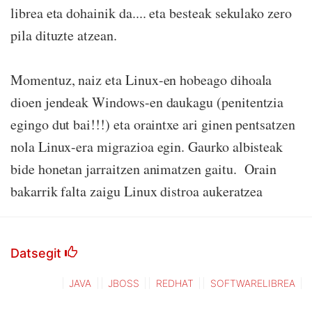
librea eta dohainik da.... eta besteak sekulako zero
pila dituzte atzean.
Momentuz, naiz eta Linux-en hobeago dihoala
dioen jendeak Windows-en daukagu (penitentzia
egingo dut bai!!!) eta oraintxe ari ginen pentsatzen
nola Linux-era migrazioa egin. Gaurko albisteak
bide honetan jarraitzen animatzen gaitu. Orain
bakarrik falta zaigu Linux distroa aukeratzea
Datsegit
JAVA
JBOSS
REDHAT
SOFTWARELIBREA