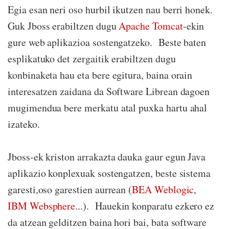
Egia esan neri oso hurbil ikutzen nau berri honek.
Guk Jboss erabiltzen dugu
Apache Tomcat
-ekin
gure web aplikazioa sostengatzeko. Beste baten
esplikatuko det zergaitik erabiltzen dugu
konbinaketa hau eta bere egitura, baina orain
interesatzen zaidana da Software Librean dagoen
mugimendua bere merkatu atal puxka hartu ahal
izateko.
Jboss-ek kriston arrakazta dauka gaur egun Java
aplikazio konplexuak sostengatzen, beste sistema
garesti,oso garestien aurrean (
BEA Weblogic
,
IBM Websphere
...). Hauekin konparatu ezkero ez
da atzean gelditzen baina hori bai, bata software