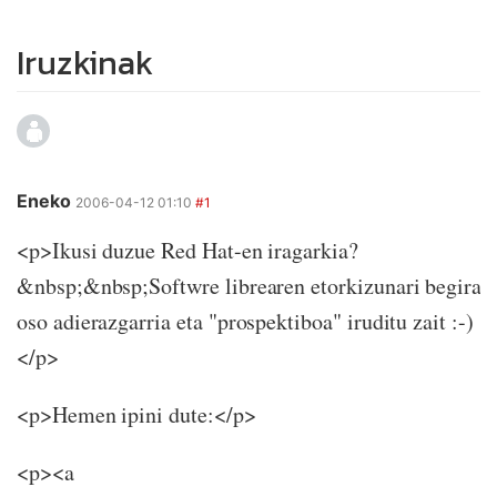
Iruzkinak
Eneko
2006-04-12 01:10
#1
<p>Ikusi duzue Red Hat-en iragarkia?
&nbsp;&nbsp;Softwre librearen etorkizunari begira
oso adierazgarria eta "prospektiboa" iruditu zait :-)
</p>
<p>Hemen ipini dute:</p>
<p><a