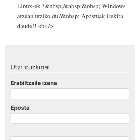
Linux-ek ?&nbsp;&nbsp;&nbsp; Windows
atzean utziko du?&nbsp; Apostuak irekita
daude!! <br />
Utzi iruzkina:
Erabiltzaile izena
Eposta