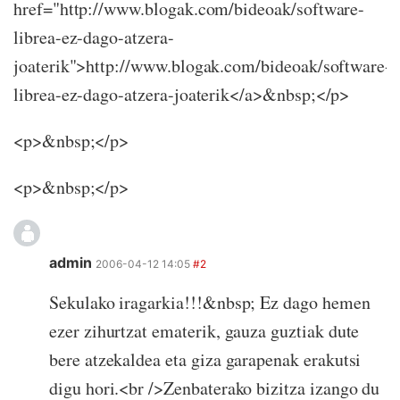
href="http://www.blogak.com/bideoak/software-
librea-ez-dago-atzera-
joaterik">http://www.blogak.com/bideoak/software-
librea-ez-dago-atzera-joaterik</a>&nbsp;</p>
<p>&nbsp;</p>
<p>&nbsp;</p>
admin
2006-04-12 14:05
#2
Sekulako iragarkia!!!&nbsp; Ez dago hemen
ezer zihurtzat ematerik, gauza guztiak dute
bere atzekaldea eta giza garapenak erakutsi
digu hori.<br />Zenbaterako bizitza izango du