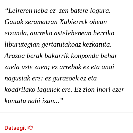
“Leireren neba ez
zen batere logura.
Gauak zeramatzan Xabierrek ohean
etzanda, aurreko astelehenean herriko
liburutegian gertatutakoaz kezkatuta.
Arazoa berak bakarrik konpondu behar
zuela uste zuen; ez arrebak ez eta anai
nagusiak ere; ez gurasoek ez eta
koadrilako lagunek ere. Ez zion inori ezer
kontatu nahi izan...”
Datsegit