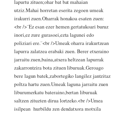
lapurtu zituen;ohar bat bat mahaian
utziz.Mahai horretan eserita zegoen umeak
irakurri zuen.Oharrak honakoa esaten zuen:
<br />¨Ez esan ezer hemen gertatukoari buruz
inori,ez zure gurasoei,ezta lagunei edo
poliziari ere.¨<br />Umeak oharra irakurtzean
lapurra zalatzea erabaki zuen. Berer etxeraino
jarraitu zuen,baina,atxera heltzean lapurrak
zakarrontzira bota zituen liburuak.Geroago
bere lagun batek,zabortegiko langilez jantzitaz
poltza hartu zuen.Umeak laguna jarraitu zuen
liburumerkatu bateraino,bertan liburuak
saltzen zituzten dirua lortzeko.<br />Umea
isilpean hurbildu zen dendatxora motxila