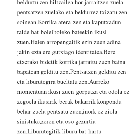
beldurtu zen hiltzailea hor jarraitzen zuela
pentsatzen zuelako eta beldurrez txizatu zen
soinean.Korrika atera zen eta kaputxadun
talde bat boleiboleko bateekin ikusi
zuen.Haien arropengaitik ezin zuen adina
jakin ezta ere gutxiago identitatea.Bere
etxerako bidetik korrika jarraitu zuen baina
bapatean gelditu zen.Pentsatzen gelditu zen
eta liburutegira bueltatu zen.Aurreko
momentuan ikusi zuen gorputza eta odola ez
zegoela ikusirik berak bakarrik konpondu
behar zuela pentsatu zuen,inork ez ziola
sinistuko,zeren eta oso gezurtia
zen.Liburutegitik liburu bat hartu