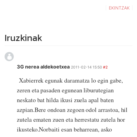
EKINTZAK
Iruzkinak
3G nerea aldekoetxea
2011-02-14 15:50
#2
Xabierrek egunak daramatza lo egin gabe,
zeren eta pasaden egunean liburutegian
neskato bat hilda ikusi zuela apal baten
azpian.Bere ondoan zegoen odol arrastoa, hil
zutela ematen zuen eta herrestatu zutela hor
ikusteko.Norbaiti esan beharrean, asko