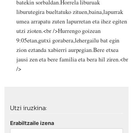
batekin sorbaldan.Horrela liburuak
liburutegira bueltatuko zituen,baina,lapurrak
umea arrapatu zuten lapurretan eta ihez egiten
utzi zioten.<br />Hurrengo goizean
9:05etan,gutxi gorabera,lehergailu bat egin
zion eztanda xabierri aurpegian.Bere etxea
jausi zen eta bere familia eta bera hil ziren.<br
/>
Utzi iruzkina:
Erabiltzaile izena