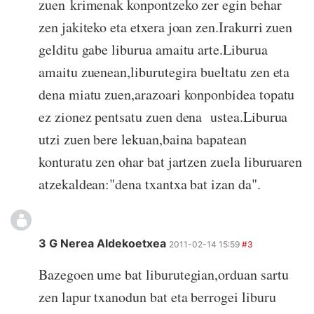
zuen krimenak konpontzeko zer egin behar
zen jakiteko eta etxera joan zen.Irakurri zuen
gelditu gabe liburua amaitu arte.Liburua
amaitu zuenean,liburutegira bueltatu zen eta
dena miatu zuen,arazoari konponbidea topatu
ez zionez pentsatu zuen dena ustea.Liburua
utzi zuen bere lekuan,baina bapatean
konturatu zen ohar bat jartzen zuela liburuaren
atzekaldean:"dena txantxa bat izan da".
3 G Nerea Aldekoetxea
2011-02-14 15:59
#3
Bazegoen ume bat liburutegian,orduan sartu
zen lapur txanodun bat eta berrogei liburu