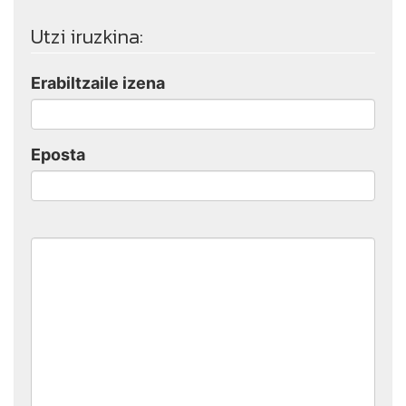
Utzi iruzkina:
Erabiltzaile izena
Eposta