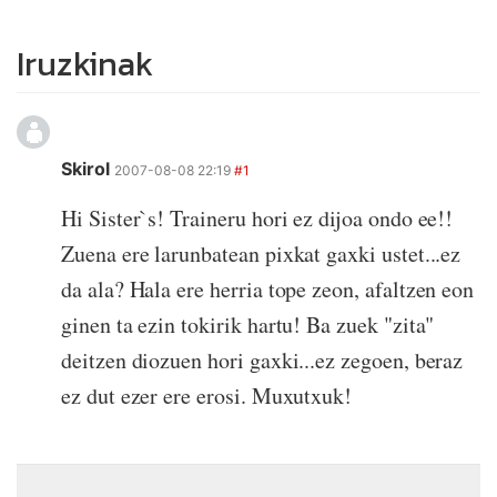
Iruzkinak
Skirol
2007-08-08 22:19
#1
Hi Sister`s! Traineru hori ez dijoa ondo ee!!
Zuena ere larunbatean pixkat gaxki ustet...ez
da ala? Hala ere herria tope zeon, afaltzen eon
ginen ta ezin tokirik hartu! Ba zuek "zita"
deitzen diozuen hori gaxki...ez zegoen, beraz
ez dut ezer ere erosi. Muxutxuk!