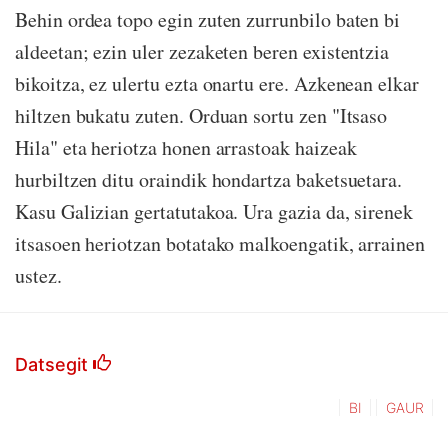
Behin ordea topo egin zuten zurrunbilo baten bi
aldeetan; ezin uler zezaketen beren existentzia
bikoitza, ez ulertu ezta onartu ere. Azkenean elkar
hiltzen bukatu zuten. Orduan sortu zen "Itsaso
Hila" eta heriotza honen arrastoak haizeak
hurbiltzen ditu oraindik hondartza baketsuetara.
Kasu Galizian gertatutakoa. Ura gazia da, sirenek
itsasoen heriotzan botatako malkoengatik, arrainen
ustez.
Datsegit
BI
GAUR