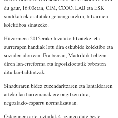
du gaur, 16:00etan, CIM, CCOO, LAB eta ESK
sindikatuek osatutako gehiengoarekin, hitzarmen
kolektiboa sinatzeko.
Hitzarmena 2015erako luzatuko litzateke, eta
aurrerapen handiak lotu dira eskubide kolektibo eta
sozialen alorrean. Era berean, Madrildik heltzen
diren lan-erreforma eta inposizioetatik babesten
ditu lan-baldintzak.
Sinaduraren bidez zuzendaritzaren eta lantaldearen
arteko lan harremanak ere ongitzen dira,
negoziazio-esparru normalizatuan.
Ostegunera arte, uztailak 4, izango dute beste