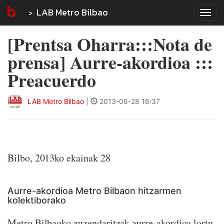
LAB Metro Bilbao
Tog
navi
[Prentsa Oharra:::Nota de
prensa] Aurre-akordioa :::
Preacuerdo
LAB Metro Bilbao
|
2013-06-28 16:37
Bilbo, 2013ko ekainak 28
Aurre-akordioa Metro Bilbaon hitzarmen
kolektiborako
Metro Bilbaoko zuzendaritzak aurre-akordioa lortu