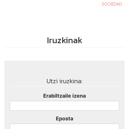
SOCIEDAD
Iruzkinak
Utzi iruzkina:
Erabiltzaile izena
Eposta