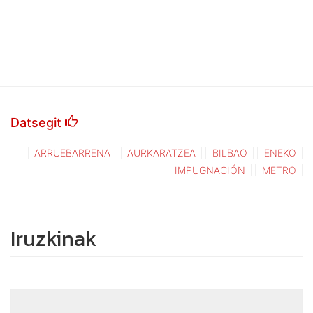
Datsegit
ARRUEBARRENA
AURKARATZEA
BILBAO
ENEKO
IMPUGNACIÓN
METRO
Iruzkinak