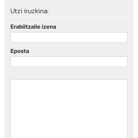
Utzi iruzkina:
Erabiltzaile izena
Eposta