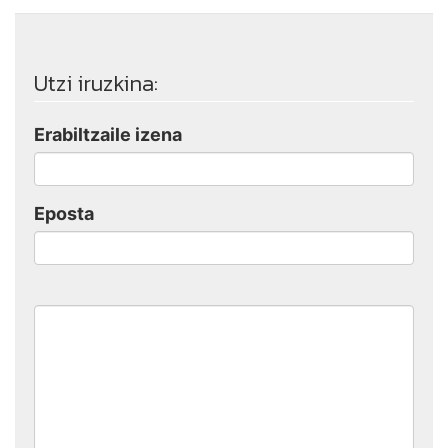
Utzi iruzkina:
Erabiltzaile izena
Eposta