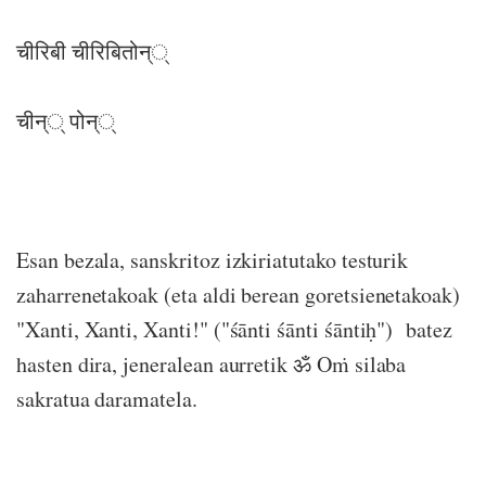
चीरिबी चीरिबितोन््
चीन्् पोन््
Esan bezala, sanskritoz izkiriatutako testurik
zaharrenetakoak (eta aldi berean goretsienetakoak)
"Xanti, Xanti, Xanti!" ("śānti śānti śāntiḥ") batez
hasten dira, jeneralean aurretik ॐ Oṁ silaba
sakratua daramatela.