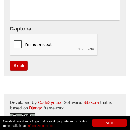
Captcha
Bidali
Developed by
CodeSyntax
. Software:
Bitakora
that is
based on
Django
framework.
Cookieak erabiltzen ditugu, baina ez dugu gordetzen zure datu
Ados
pertsonalik, lasai.
Informazio gehiago