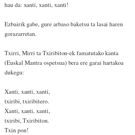
hau da: xanti, xanti, xanti!
Ezbairik gabe, gure arbaso baketsu ta lasai haren
gorazarretan.
Txirri, Mirri ta Txiribiton-ek famatutako kanta
(Euskal Mantra ospetsua) bera ere garai hartakoa
dukegu:
Xanti, xanti, xanti,
txiribi, txiribitero.
Xanti, xanti, xanti,
txiribi, Txiribiton.
Txin pon!