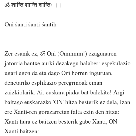
ॐ शान्ति शान्ति शान्तिः ।।
Oṁ śānti śānti śāntiḥ
Zer esanik ez, ॐ Oṁ (Ommmm!) ezagunaren
jatorria hantxe aurki dezakegu halaber: espekulazio
ugari egon da eta dago Oṁ horren inguruan,
denetariko esplikazio peregrinoak eman
zaizkiolarik. Ai, euskara pixka bat balekite! Argi
baitago euskarazko 'ON' hitza besterik ez dela, izan
ere Xanti-ren gorazarretan falta ezin den hitza:
Xanti hura ez baitzen besterik gabe Xanti, ON
Xanti baitzen: