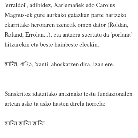
'erraldoi', adibidez, Xarlemañek edo Carolus
Magnus-ek gure aurkako gatazkan parte hartzeko
ekarritako heroiaren izenetik omen dator (Roldan,
Roland, Errolan...), eta antzera suertatu da 'porlana'
hitzarekin eta beste hainbeste eleekin.
शान्ति, শান্তি, 'xanti' ahoskatzen dira, izan ere.
Sanskritoz idatzitako antzinako testu fundazionalen
artean asko ta asko hasten direla horrela:
शान्ति शान्ति शान्ति