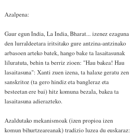
Azalpena:
Gaur egun India, La India, Bharat... izenez ezaguna
den lurraldeetara iritsitako gure antzina-antzinako
arbasoen arteko batek, hango bake ta lasaitasunak
liluratuta, behin ta berriz zioen: "Hau bakea! Hau
lasaitasuna": Xanti zuen izena, ta halaxe geratu zen
sanskritoz (ta gero hindiz eta bangleraz eta
besteetan ere bai) hitz komuna bezala, bakea ta
lasaitasuna adierazteko.
Azaldutako mekanismoak (izen propioa izen
komun bihurtzeareanak) tradizio luzea du euskaraz: