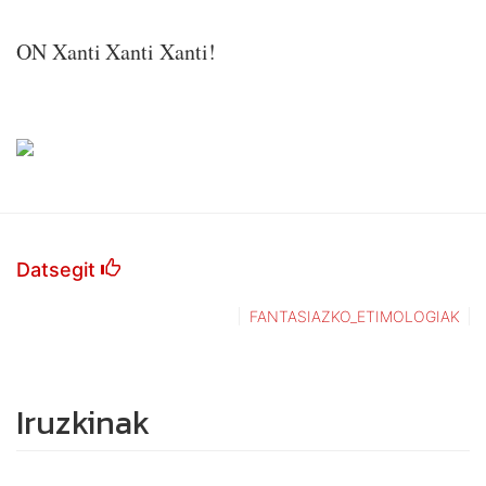
ON Xanti Xanti Xanti!
Datsegit
FANTASIAZKO_ETIMOLOGIAK
Iruzkinak