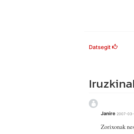
Datsegit
Iruzkina
Janire
2007-03-
Zorixonak nes