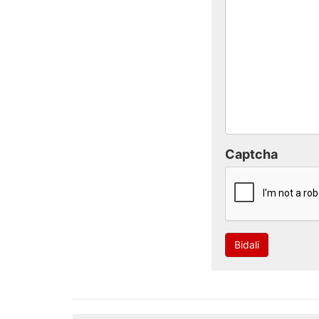
Captcha
Bidali