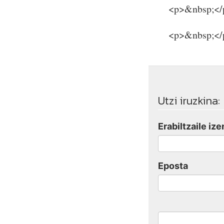
<p>&nbsp;</
<p>&nbsp;</
Utzi iruzkina:
Erabiltzaile ize
Eposta