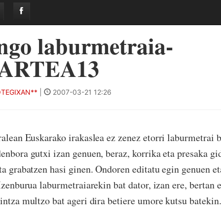
ngo laburmetraia-
ARTEA13
TEGIXAN**
|
2007-03-21 12:26
ralean Euskarako irakaslea ez zenez etorri laburmetrai b
enbora gutxi izan genuen, beraz, korrika eta presaka gi
ta grabatzen hasi ginen. Ondoren editatu egin genuen e
 Izenburua laburmetraiarekin bat dator, izan ere, bertan 
intza multzo bat ageri dira betiere umore kutsu batekin