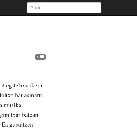
3
at egiteko aukera
doitxo bat asmatu,
ta musika
egun txar batean
. Ea gustatzen