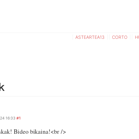
ASTEARTEA13
CORTO
H
k
24 16:33
#1
kak! Bideo bikaina!<br />