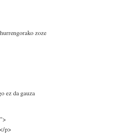
a hurrengorako zoze
go ez da gauza
7">
></p>