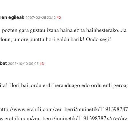
ren egileak
2007-03-25 23:12
#2
! pozten gara gustau izana baina ez ta hainbesterako...i
 doun, umore punttu hori galdu barik! Ondo segi!
 bat
2007-10-10 00:05
#3
ta! Hori bai, ordu erdi beranduago edo ordu erdi geroa
http://www.erabili.com/zer_berri/muinetik/119139878
w.erabili.com/zer_berri/muinetik/1191398787</u></a