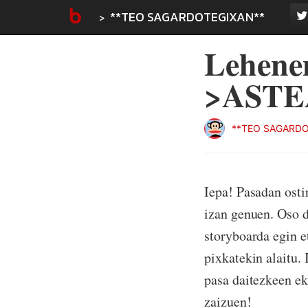
**TEO SAGARDOTEGIXAN**
Lehene
>ASTE
**TEO SAGARDO
Iepa! Pasadan osti
izan genuen. Oso d
storyboarda egin e
pixkatekin alaitu.
pasa daitezkeen ek
zaizuen!