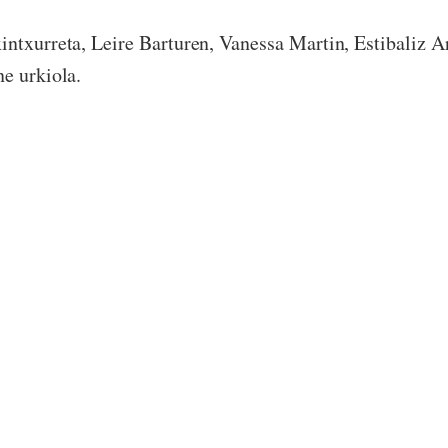
ntxurreta, Leire Barturen, Vanessa Martin, Estibaliz Ar
e urkiola.