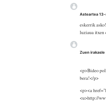
Asteartea 13-
eskerrik asko
luziaua itxen
Zuen irakasle
<p>Bideo poli
bera!</p>
<p><a href="
<u>http://ww