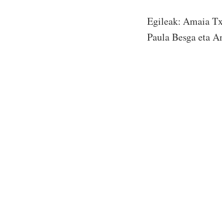
Egileak: Amaia Txi
Paula Besga eta An