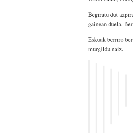
Begiratu dut azpira
gainean duela. Ber
Eskuak berriro ber
murgildu naiz.