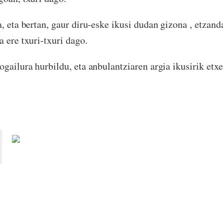
, eta bertan, gaur diru-eske ikusi dudan gizona , etzanda
a ere txuri-txuri dago.
ogailura hurbildu, eta anbulantziaren argia ikusirik et