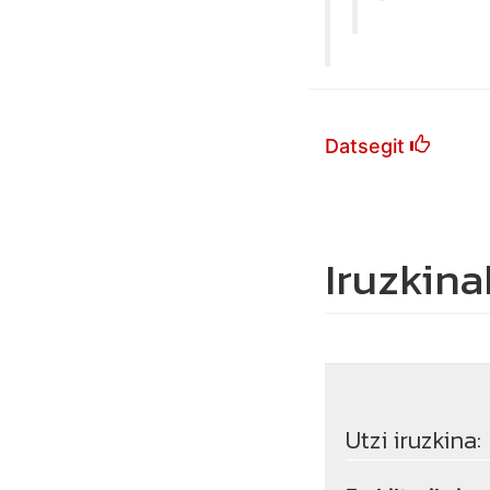
Datsegit
Iruzkina
Utzi iruzkina: