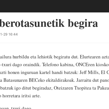
berotasunetik begira
1-29 16:44
ilura hurbildu eta lehiotik begiratu dut. Elurtearen azt
i-txuri dago oraindik. Telefono kabina, ONCEren kiosko
uzti honen inguruan kartel handi batzuk: Jeff Mills, El 
a Batasunaren BECeko ekitaldirakoak. Jarraitu dut pan
 batzuk igo ditut begiradaz, Oteizaren Txopitea ta Pakea 
horretara iritsi arte.
goan, txuri dago.