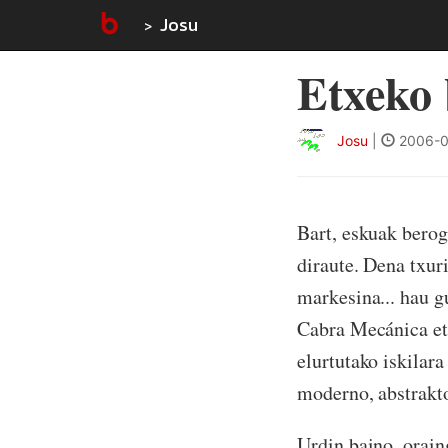
Josu
Etxeko 
Josu
|
2006-0
Bart, eskuak beroga
diraute. Dena txur
markesina... hau g
Cabra Mecánica et
elurtutako iskilara
moderno, abstrakto 
Urdin baino, orain