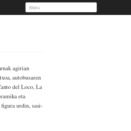
arnak agirian
txoa, autobusaren
Canto del Loco, La
oramika eta
figura urdin, sasi-