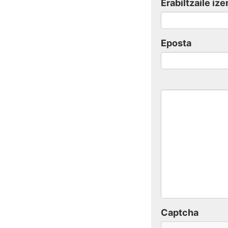
Erabiltzaile ize
Eposta
Captcha