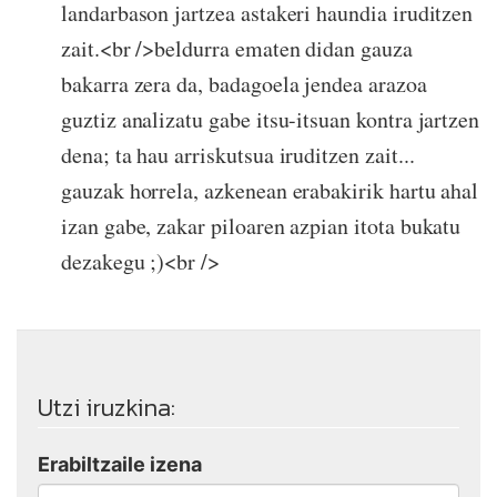
landarbason jartzea astakeri haundia iruditzen
zait.<br />beldurra ematen didan gauza
bakarra zera da, badagoela jendea arazoa
guztiz analizatu gabe itsu-itsuan kontra jartzen
dena; ta hau arriskutsua iruditzen zait...
gauzak horrela, azkenean erabakirik hartu ahal
izan gabe, zakar piloaren azpian itota bukatu
dezakegu ;)<br />
Utzi iruzkina:
Erabiltzaile izena