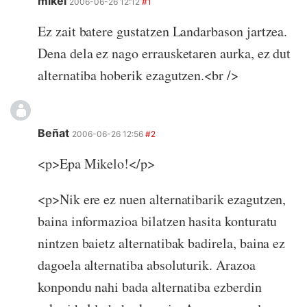
mikel
2006-06-26 12:12
#1
Ez zait batere gustatzen Landarbason jartzea.
Dena dela ez nago errausketaren aurka, ez dut
alternatiba hoberik ezagutzen.<br />
Beñat
2006-06-26 12:56
#2
<p>Epa Mikelo!</p>
<p>Nik ere ez nuen alternatibarik ezagutzen,
baina informazioa bilatzen hasita konturatu
nintzen baietz alternatibak badirela, baina ez
dagoela alternatiba absoluturik. Arazoa
konpondu nahi bada alternatiba ezberdin