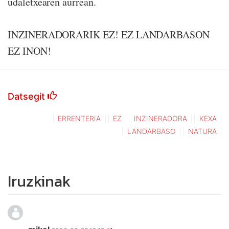
udaletxearen aurrean.
INZINERADORARIK EZ! EZ LANDARBASON
EZ INON!
Datsegit
ERRENTERIA
EZ
INZINERADORA
KEXA
LANDARBASO
NATURA
Iruzkinak