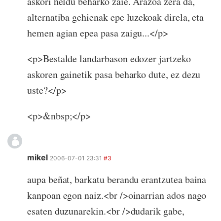
askori heldu beharko zaie. Arazoa zera da,
alternatiba gehienak epe luzekoak direla, eta
hemen agian epea pasa zaigu...</p>
<p>Bestalde landarbason edozer jartzeko
askoren gainetik pasa beharko dute, ez dezu
uste?</p>
<p>&nbsp;</p>
mikel
2006-07-01 23:31
#3
aupa beñat, barkatu berandu erantzutea baina
kanpoan egon naiz.<br />oinarrian ados nago
esaten duzunarekin.<br />dudarik gabe,