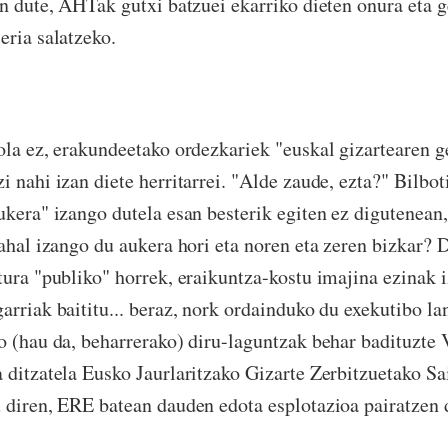
in dute, AHTak gutxi batzuei ekarriko dieten onura eta 
eria salatzeko.
ola ez, erakundeetako ordezkariek "euskal gizartearen 
 nahi izan diete herritarrei. "Alde zaude, ezta?" Bilbot
ukera" izango dutela esan besterik egiten ez digutenean,
 ahal izango du aukera hori eta noren eta zeren bizkar? 
tura "publiko" horrek, eraikuntza-kostu imajina ezinak i
arriak baititu... beraz, nork ordainduko du exekutibo la
o (hau da, beharrerako) diru-laguntzak behar badituzte 
 ditzatela Eusko Jaurlaritzako Gizarte Zerbitzuetako Sai
 diren, ERE batean dauden edota esplotazioa pairatzen