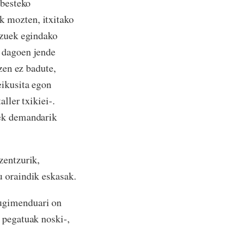
abesteko
k mozten, itxitako
tzuek egindako
a dagoen jende
zen ez badute,
eikusita egon
ller txikiei-.
kek demandarik
zentzurik,
u oraindik eskasak.
mugimenduari on
 pegatuak noski-,