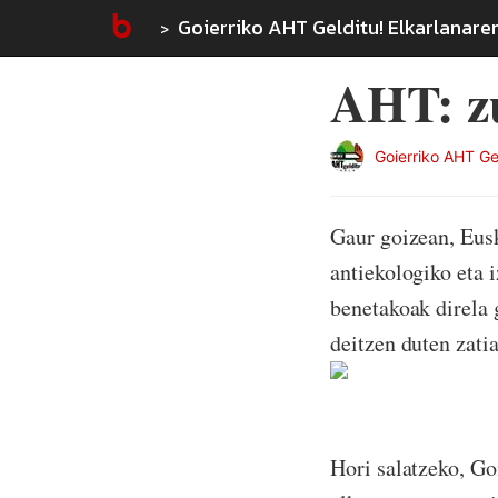
Goierriko AHT Gelditu! Elkarlanare
AHT: zu
Goierriko AHT Ge
Gaur goizean, Eusk
antiekologiko eta 
benetakoak direla 
deitzen duten zatia
Hori salatzeko, Go