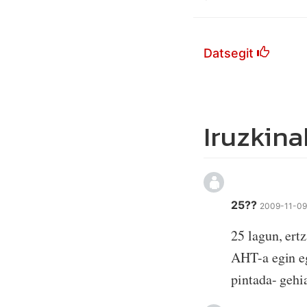
Datsegit
Iruzkina
25??
2009-11-09
25 lagun, ertz
AHT-a egin eg
pintada- gehi