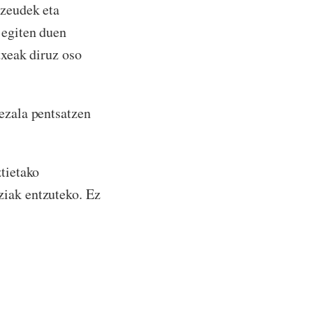
 zeudek eta
 egiten duen
txeak diruz oso
bezala pentsatzen
ztietako
ziak entzuteko. Ez