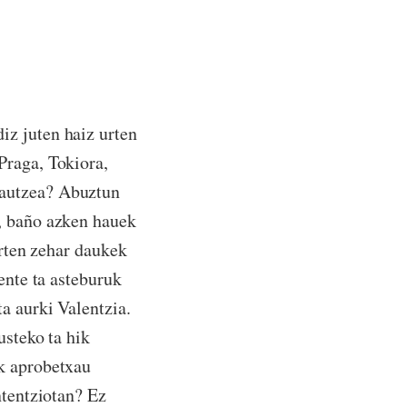
iz juten haiz urten
Praga, Tokiora,
zautzea? Abuztun
, baño azken hauek
urten zehar daukek
ente ta asteburuk
a aurki Valentzia.
usteko ta hik
ek aprobetxau
ntentziotan? Ez