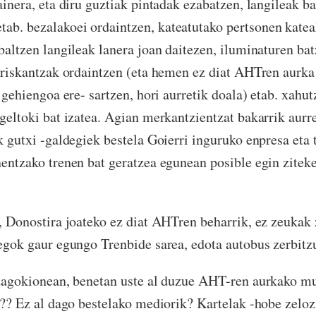
ainera, eta diru guztiak pintadak ezabatzen, langileak b
. bezalakoei ordaintzen, kateatutako pertsonen katea
baltzen langileak lanera joan daitezen, iluminaturen ba
triskantzak ordaintzen (eta hemen ez diat AHTren aurk
 gehiengoa ere- sartzen, hori aurretik doala) etab. xahut
geltoki bat izatea. Agian merkantzientzat bakarrik aurr
 gutxi -galdegiek bestela Goierri inguruko enpresa eta ta
entzako trenen bat geratzea egunean posible egin zite
, Donostira joateko ez diat AHTren beharrik, ez zeukak 
egok gaur egungo Trenbide sarea, edota autobus zerbitz
 dagokionean, benetan uste al duzue AHT-ren aurkako 
a?? Ez al dago bestelako mediorik? Kartelak -hobe zeloz