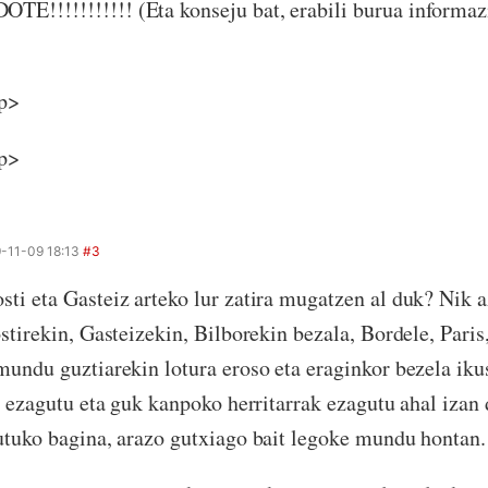
!!!!!!!!!! (Eta konseju bat, erabili burua informazio
p>
p>
-11-09 18:13
#3
i eta Gasteiz arteko lur zatira mugatzen al duk? Nik a
stirekin, Gasteizekin, Bilborekin bezala, Bordele, Paris,
mundu guztiarekin lotura eroso eta eraginkor bezela iku
u ezagutu eta guk kanpoko herritarrak ezagutu ahal izan
tuko bagina, arazo gutxiago bait legoke mundu hontan.