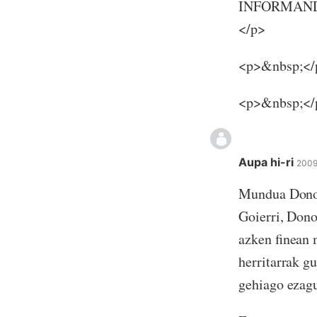
INFORMANDOTE!
</p>
<p>&nbsp;</
<p>&nbsp;</
Aupa hi-ri
2009
Mundua Donost
Goierri, Dono
azken finean 
herritarrak g
gehiago ezagu