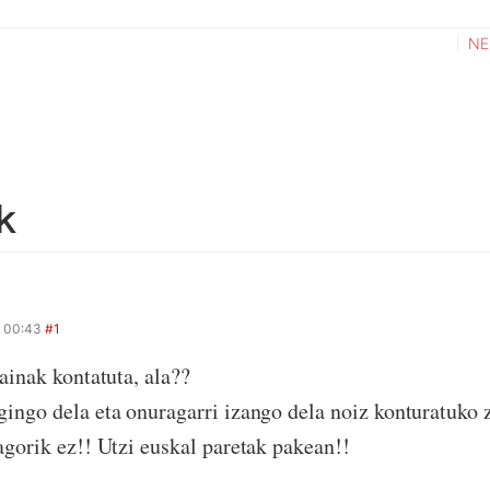
NE
k
 00:43
#1
ainak kontatuta, ala??
ingo dela eta onuragarri izango dela noiz konturatuko z
agorik ez!! Utzi euskal paretak pakean!!