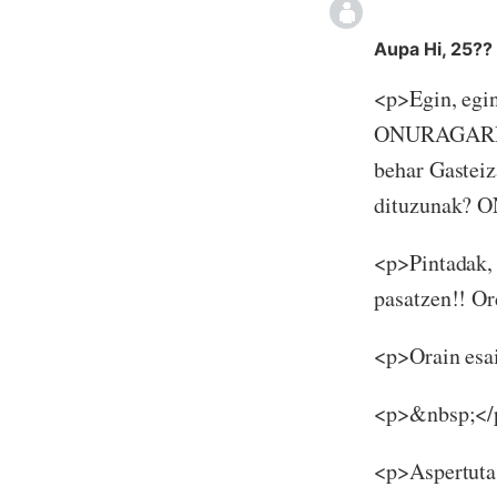
Aupa Hi, 25??
<p>Egin, egin
ONURAGARRIA
behar Gastei
dituzunak? 
<p>Pintadak, 
pasatzen!! 
<p>Orain esai
<p>&nbsp;</
<p>Aspertuta