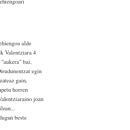
gehiengoari
gehiengoa alde
ik Valentziara 4
 "aukera" bai,
Dirudunentzat egin
zateaz gain,
npetu horren
Valentziaraino joan
lean...
 dugun beste