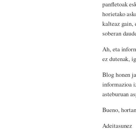
panfletoak es
horietako ask
kalteaz gain,
soberan daude
Ah, eta infor
ez dutenak, i
Blog honen ja
informazioa i
asteburuan as
Bueno, hortan
Adeitasunez