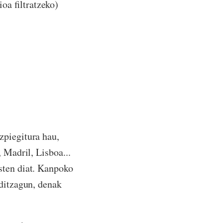
a filtratzeko)
zpiegitura hau,
 Madril, Lisboa...
sten diat. Kanpoko
 ditzagun, denak