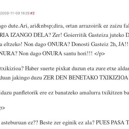
2009-11-09 16:29
#2
go dute.Ari, ari&nbsp;dira, ortan arrazoirik ez zaizu fal
 IZANGO DELA? Zer! Goierritik Gasteiza juteko Do
za eltzeko! Non dago ONURA? Donosti Gasteiz 2h, JA!!
ONURA? Non dago ONURA santu hori!!! </p>
txikizioa? Haber suerte pixkat duzun eta zure etxe ald
Orduan jakingo duzu ZER DEN BENETAKO TXIKIZIOA!
dazu panfletorik ere ez banatzeko amalurra txikitzen ba
p>
 asteburuan ez?? Beste zer eginik ez ala? PUES PAS