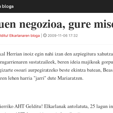
n bloga
en negozioa, gure mis
lditu! Elkarlanaren bloga
|
2009-11-06 17:32
al Herrian inoiz egin nahi izan den azpiegitura xahutzai
izugarrienaren sustatzaileek, beren ideia majikoak gorpu
gizarte osoari aurpegiratzeko beste ekintza batean, Bea
ren lehen harria "jarri" dute Mariaratzen.
ierriko AHT Gelditu! Elkarlanak antolatuta, 25 lagun i