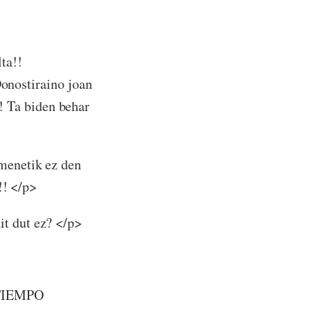
ta!!
nostiraino joan
! Ta biden behar
amenetik ez den
! </p>
it dut ez? </p>
A TIEMPO