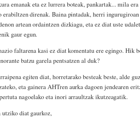
kura emanak eta ez lurrera boteak, pankartak... mila era
o erabiltzen direnak. Baina pintadak, herri ingurugiroan
 denon artean ordaintzen dizkiagu, eta ez diat uste udale
nik gaur egun.
mazio faltarena kasi ez diat komentatu ere egingo. Hik 
gnorante batzu garela pentsatzen al duk?
rraipena egiten diat, horretarako besteak beste, alde gu
zateko, eta gainera AHTren aurka dagoen jendearen erit
pertuta nagoelako eta inori arraultzak ikutzeagatik.
 utziko diat gaurkoz,