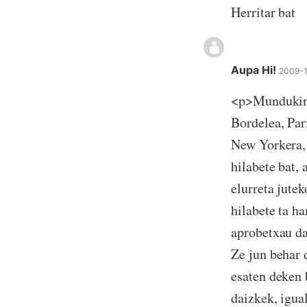
Herritar bat
Aupa Hi!
2009-1
<p>Mundukin l
Bordelea, Par
New Yorkera,
hilabete bat,
elurreta jutek
hilabete ta h
aprobetxau da
Ze jun behar d
esaten deken 
daizkek, igua