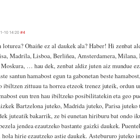
1-10 14:20
#4
oturea? Ohaiñe ez al daukek ala? Haber! Hi zenbat ald
isa, Madrila, Lisboa, Berliñea, Amsterdamera, Milana, 
 Moskura, … hau dek, zenbat aldiz juten aiz mundue e
 aste santun hamabost egun ta gabonetan beste hamabost
o ibiltzen zittuau ta horrea etzeok trenez juteik, ordun 
amabost eun tren hau ibiltzeko posibilitatekin eta geo pu
izkek Bartzelona juteko, Madrida juteko, Parisa juteko t
ek juteatik bakarrik, ze bi eunetan hiriburu bat ondo ik
bezela jendea ezautzeko bastante gaizki daukek. Puent
l hola hirie ezautzeko astie daukek. Astebururo juteko i