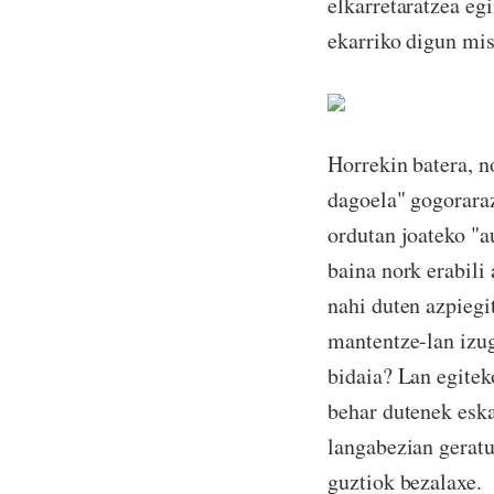
elkarretaratzea eg
ekarriko digun mis
Horrekin batera, n
dagoela" gogorarazi
ordutan joateko "a
baina nork erabili
nahi duten azpiegi
mantentze-lan izug
bidaia? Lan egitek
behar dutenek eska
langabezian geratu
guztiok bezalaxe.