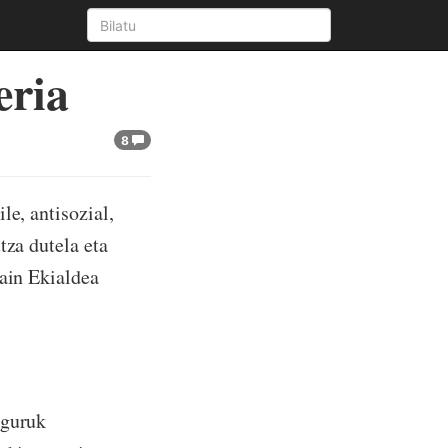
eria
8
le, antisozial,
tza dutela eta
sain Ekialdea
nguruk