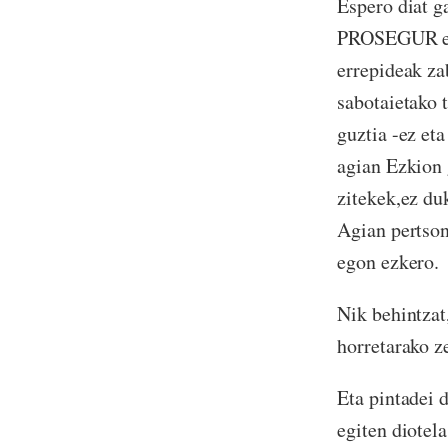
Espero diat g
PROSEGUR etab
errepideak za
sabotaietako 
guztia -ez eta
agian Ezkion 
zitekek,ez duk
Agian pertson
egon ezkero.
Nik behintzat
horretarako z
Eta pintadei
egiten diotel