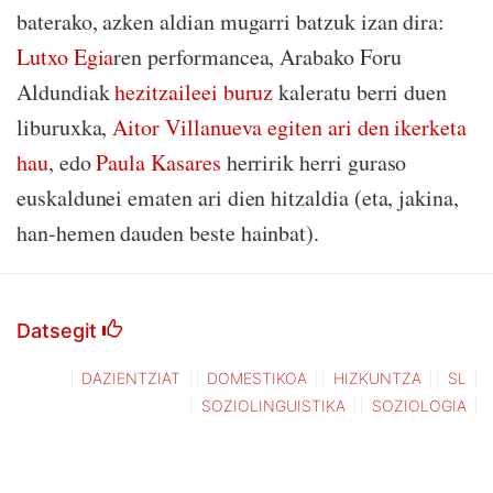
baterako, azken aldian mugarri batzuk izan dira:
Lutxo Egia
ren performancea, Arabako Foru
Aldundiak
hezitzaileei buruz
kaleratu berri duen
liburuxka,
Aitor Villanueva egiten ari den ikerketa
hau
, edo
Paula Kasares
herririk herri guraso
euskaldunei ematen ari dien hitzaldia (eta, jakina,
han-hemen dauden beste hainbat).
Datsegit
DAZIENTZIAT
DOMESTIKOA
HIZKUNTZA
SL
SOZIOLINGUISTIKA
SOZIOLOGIA