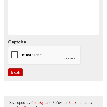
Captcha
Bidali
Developed by
CodeSyntax
. Software:
Bitakora
that is