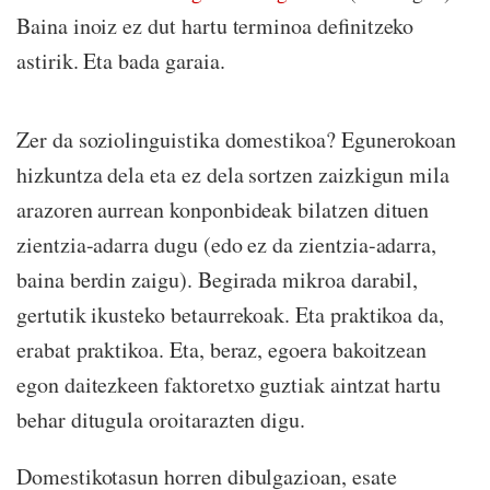
Baina inoiz ez dut hartu terminoa definitzeko
astirik. Eta bada garaia.
Zer da soziolinguistika domestikoa? Egunerokoan
hizkuntza dela eta ez dela sortzen zaizkigun mila
arazoren aurrean konponbideak bilatzen dituen
zientzia-adarra dugu (edo ez da zientzia-adarra,
baina berdin zaigu). Begirada mikroa darabil,
gertutik ikusteko betaurrekoak. Eta praktikoa da,
erabat praktikoa. Eta, beraz, egoera bakoitzean
egon daitezkeen faktoretxo guztiak aintzat hartu
behar ditugula oroitarazten digu.
Domestikotasun horren dibulgazioan, esate