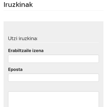
Iruzkinak
Utzi iruzkina:
Erabiltzaile izena
Eposta