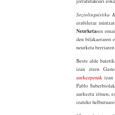
jorratutakoari eska
Soziolinguistika K
erabileraz mintza
Neurketa
ren emai
den bilakaeraren e
neurketa berriaren 
Beste alde batetik
izan ziren Gast
aurkezpenak
izan 
Pablo Suberbiola
aurkeztu zituen, e
izateko helburuar