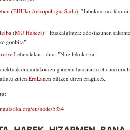
eban
(
EHUko Antropologia Saila
): "Jabekuntzaz femini
leiba
(
MU Huhezi
): "Euskalgintza: adostasunen sakont
ko gonbita"
rretxe
Lehendakari ohia: "Nire lekukotza"
roiektuak emandakoaren gainean hausnartu eta aurrera b
aliatu zuten
EraLan
en biltzen diren eragileek.
go:
nguistika.
org/eu/node/5334
TA HABEK HIZARMEN BANA 