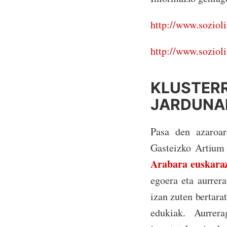
http://www.sozioli
http://www.sozioli
KLUSTERR
JARDUNA
Pasa den azaroa
Gasteizko Artium
Arabara euskar
egoera eta aurrer
izan zuten bertara
edukiak. Aurrera