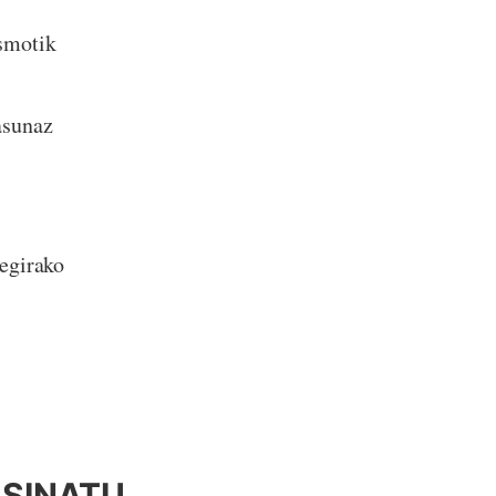
smotik
asunaz
egirako
SINATU