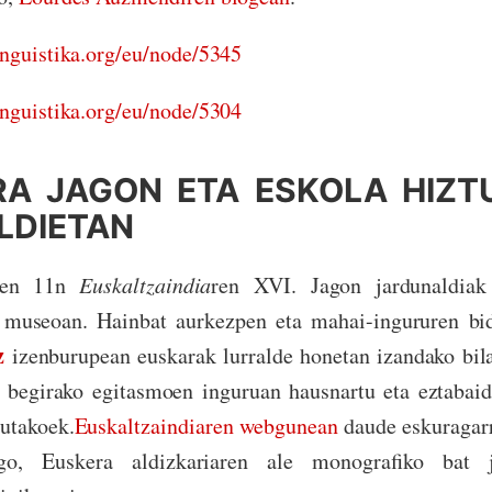
nguistika.
org/eu/node/5345
nguistika.
org/eu/node/5304
A JAGON ETA ESKOLA HIZT
LDIETAN
ren 11n
Euskaltzaindia
ren XVI. Jagon jardunaldiak
 museoan. Hainbat aurkezpen eta mahai-ingururen bi
az
izenburupean euskarak lurralde honetan izandako bil
a begirako egitasmoen inguruan hausnartu eta eztabai
tutakoek.
Euskaltzaindia
ren webgunean
daude eskuragarr
go, Euskera aldizkariaren ale monografiko bat j