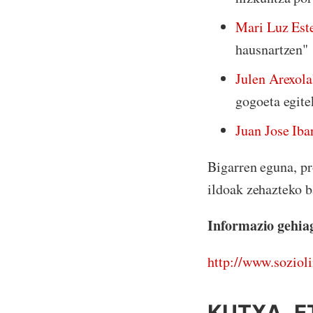
Mari Luz Est
hausnartzen"
Julen Arexola
gogoeta egite
Juan Jose Iba
Bigarren eguna, p
ildoak zehazteko b
Informazio gehia
http://www.sozioli
KUTXA E