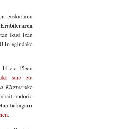
en euskararen
 Erabileraren
tan ikusi izan
2011n egindako
 14 eta 15ean
ruko saio eta
ka Kluster
reko
enbait ondorio
tan baliagarri
emen
.