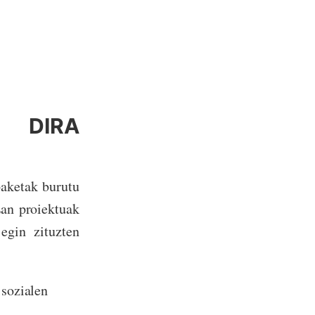
U DIRA
paketak burutu
an proiektuak
egin zituzten
 sozialen