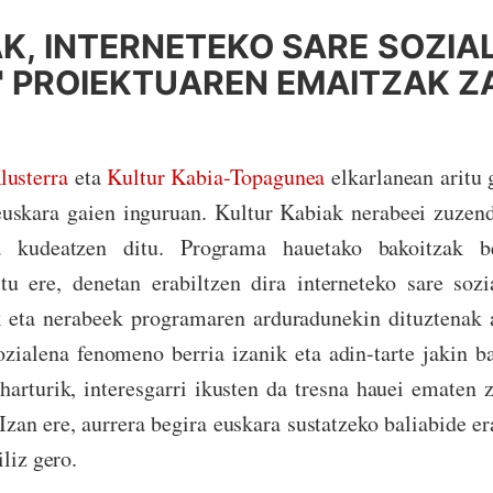
K, INTERNETEKO SARE SOZIA
 PROIEKTUAREN EMAITZAK 
lusterra
eta
Kultur Kabia-Topagunea
elkarlanean aritu 
 euskara gaien inguruan. Kultur Kabiak nerabeei zuzen
a kudeatzen ditu. Programa hauetako bakoitzak b
itu ere, denetan erabiltzen dira interneteko sare soz
 eta nerabeek programaren arduradunekin dituztenak 
ozialena fenomeno berria izanik eta adin-tarte jakin b
harturik, interesgarri ikusten da tresna hauei ematen z
Izan ere, aurrera begira euskara sustatzeko baliabide er
iliz gero.