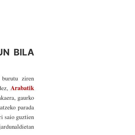
UN BILA
 burutu ziren
Arabatik
dez,
akaera, gaurko
datzeko parada
i saio guztien
ardunaldietan