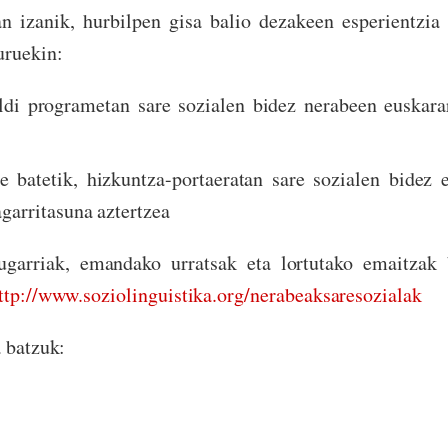
n izanik, hurbilpen gisa balio dezakeen esperientzia
uruekin:
aldi programetan sare sozialen bidez nerabeen euskara
e batetik, hizkuntza-portaeratan sare sozialen bidez 
agarritasuna aztertzea
ugarriak, emandako urratsak eta lortutako emaitzak 
ttp://www.soziolinguistika.
org/nerabeaksaresozialak
a batzuk: