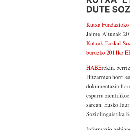
DUTE SOZ
Kutxa Fundazioko
Jaime Altunak 201
Kutxak
Euskal Soz
buruzko 2011ko E
HABE
rekin, berri
Hitzarmen horri e
dokumentazio horni
esparru zientifiko
sarean. Eusko Jau
Soziolinguistika K
Informazio gehiag