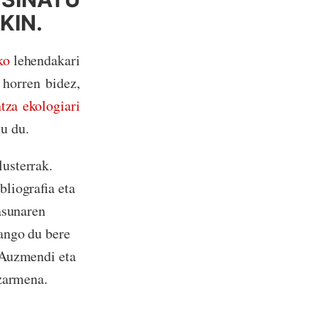
KIN.
ko
lehendakari
 horren bidez,
tza ekologiari
u du.
lusterrak.
bliografia eta
asunaren
ango du bere
 Auzmendi eta
tzarmena.