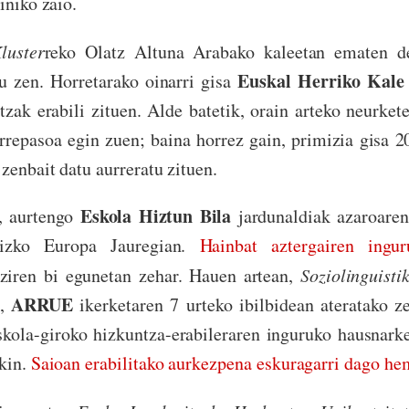
iniko zaio.
luster
reko Olatz Altuna Arabako kaleetan ematen d
Euskal Herriko Kale
tu zen. Horretarako oinarri gisa
tzak erabili zituen. Alde batetik, orain arteko neurkete
rrepasoa egin zuen; baina horrez gain, primizia gisa 
zenbait datu aurreratu zituen.
Eskola Hiztun Bila
, aurtengo
jardunaldiak azaroaren
eizko Europa Jauregian.
Hainbat aztergairen ingu
ziren bi egunetan zehar. Hauen artean,
Soziolinguisti
ARRUE
k,
ikerketaren 7 urteko ibilbidean ateratako z
skola-giroko hizkuntza-erabileraren inguruko hausnarke
ekin.
Saioan erabilitako aurkezpena eskuragarri dago h