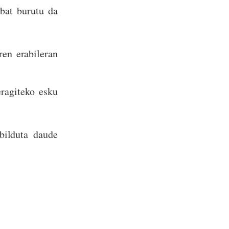
 bat burutu da
ren erabileran
eragiteko esku
bilduta daude