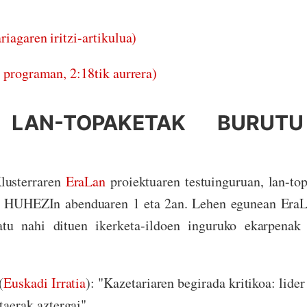
iagaren iritzi-artikulua)
 programan, 2:18tik aurrera)
 LAN-TOPAKETAK BURUT
Klusterraren
EraLan
proiektuaren testuinguruan, lan-to
ko HUHEZIn abenduaren 1 eta 2an. Lehen egunean EraL
atu nahi dituen ikerketa-ildoen inguruko ekarpenak 
(
Euskadi Irratia
): "Kazetariaren begirada kritikoa: lider
taerak aztergai"