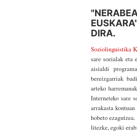
"NERABEA
EUSKARA"
DIRA.
Soziolinguistika K
sare sozialak eta
aisialdi program
bereizgarriak bad
arteko harremanak
Interneteko sare s
arrakasta kontuan 
hobeto ezagutzea. 
litezke, egoki erab