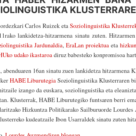
IOLINGUISTIKA KLUSTERRARE
ordezkari Carlos Ruizek eta
Soziolinguistika Klusterre
1rako lankidetza-hitzarmena sinatu zuten. Hitzarmen
iolinguistika Jardunaldia
,
EraLan proiektua
eta
hizkun
HUko udako ikastaroa
diruz babesteko konpromisoa hart
z, abenduaren 16an sinatu zuen lankidetza hitzarmena K
sker
HABE Liburutegia
Soziolinguistika Klusterraren bi
tzaile izango da euskara, soziolinguistika eta eleanizt
etan. Klusterrak, HABE Liburutegiko funtsaren berri em
rlaritzako Hizkuntza Politikarako Sailburuorde Lourdes
lusterreko kudeatzaile Ibon Usarraldek sinatu zuten hi
o,
Lourdes Auzmendiren blogean
.