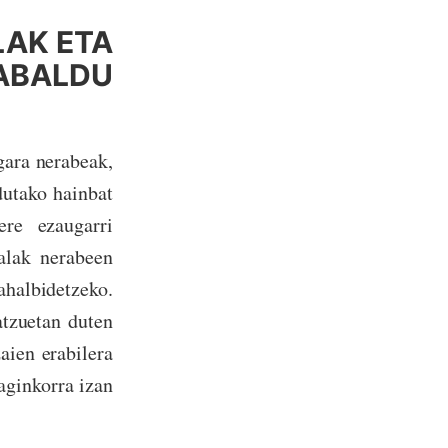
LAK ETA
ZABALDU
gara nerabeak,
dutako hainbat
ere ezaugarri
ialak nerabeen
ahalbidetzeko.
atzuetan duten
aien erabilera
aginkorra izan