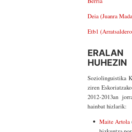
Berria
Deia (Juanra Madar
Etb1 (Arratsaldero
ERALAN
HUHEZIN
Soziolinguistika 
ziren Eskoriatza
2012-2013an jorr
hainbat hizlarik:
Maite Artola
hizkuntza por