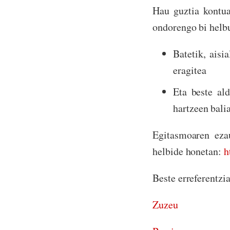
Hau guztia kontua
ondorengo bi helb
Batetik, aisi
eragitea
Eta beste ald
hartzeen bali
Egitasmoaren eza
helbide honetan:
h
Beste erreferentzi
Zuzeu