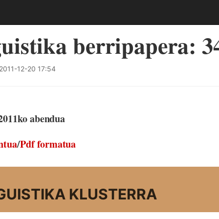
guistika berripapera: 34
2011-12-20 17:54
 2011ko abendua
ntua
/
Pdf formatua
GUISTIKA KLUSTERRA