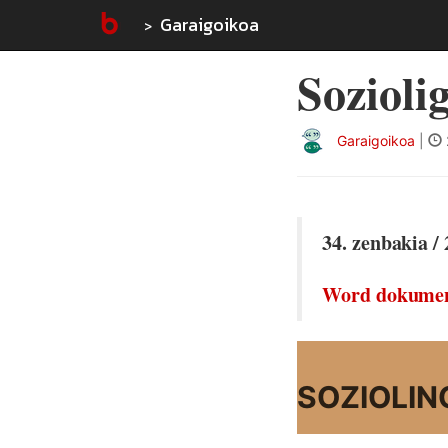
Garaigoikoa
Sozioli
Garaigoikoa
|
34. zenbakia /
Word dokume
SOZIOLIN