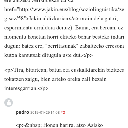
href="http://www.jakin.eus/blog/soziolinguistika/zer
gisaz/58">Jakin aldizkarian</a> orain dela gutxi,
esperimentu erraldoia deituz). Baina, era berean, ez d
momentu honetan horri ekiteko behar besteko indarri
dugun: batez ere, "berritasunak" zabaltzeko erresonan
kutxa kamutsak ditugula uste dut.</p>
<p>Tira, bitartean, batua eta euskalkiarekin bizitzea
tokatzen zaigu, bien arteko oreka zail bezain
interesgarrian.</p>
pedro
2015-01-29 14:08
#3
<p>&nbsp; Honen harira, atzo Asisko