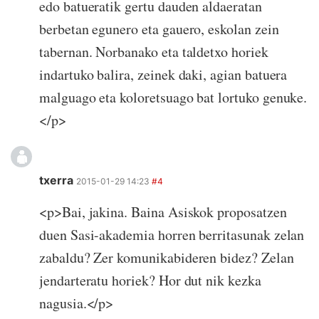
edo batueratik gertu dauden aldaeratan
berbetan egunero eta gauero, eskolan zein
tabernan. Norbanako eta taldetxo horiek
indartuko balira, zeinek daki, agian batuera
malguago eta koloretsuago bat lortuko genuke.
</p>
txerra
2015-01-29 14:23
#4
<p>Bai, jakina. Baina Asiskok proposatzen
duen Sasi-akademia horren berritasunak zelan
zabaldu? Zer komunikabideren bidez? Zelan
jendarteratu horiek? Hor dut nik kezka
nagusia.</p>