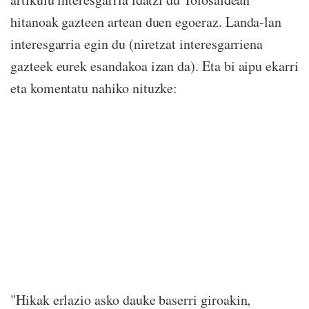
hitanoak gazteen artean duen egoeraz. Landa-lan
interesgarria egin du (niretzat interesgarriena
gazteek eurek esandakoa izan da). Eta bi aipu ekarri
eta komentatu nahiko nituzke:
"Hikak erlazio asko dauke baserri giroakin,