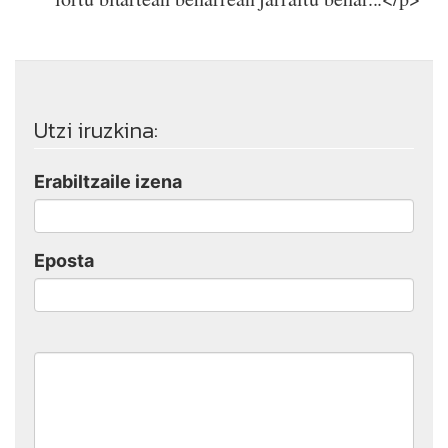
Utzi iruzkina:
Erabiltzaile izena
Eposta