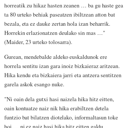
horreatik zu hikaz hasten zeanen … ba gu haste gea
ta 80 urteko behiak paseatzen ibiltzean atton bat
bezala, eta ez dauke zertan hola izan beharrik.
Horrekin erlazionatzen deulako sin mas …"
(Maider, 23 urteko tolosarra).
Gurean, mendebalde aldeko euskaldunok ere
horrela sentitu izan gara inoiz bizkaieraz aritzean.
Hika kendu eta bizkaiera jarri eta antzera sentitzen
garela askok esango nuke.
"Ni oain dela gutxi hasi naizela hika hitz eitten,
oain kontuatze naiz nik hika erabiltzen detela
funtzio bat bilatzen diotelako, informaltasun toke
hoi … ni ez naiz hasi hika hitz eitten galdu