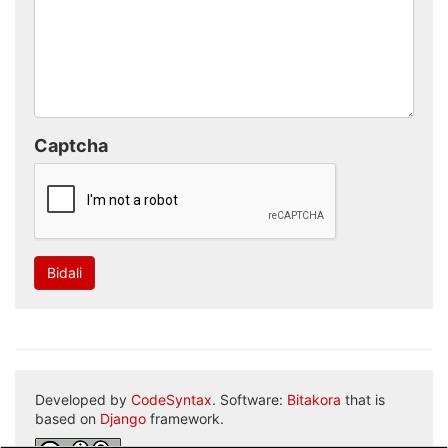
Captcha
Bidali
Developed by
CodeSyntax
. Software:
Bitakora
that is
based on
Django
framework.