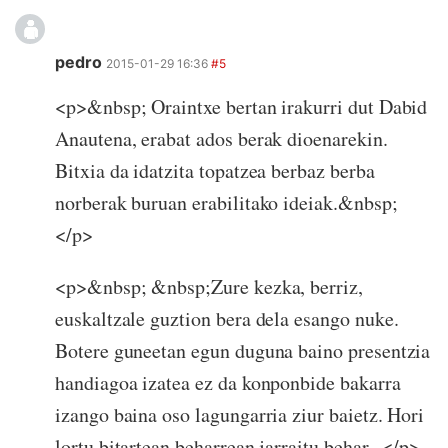
pedro
2015-01-29 16:36
#5
<p>&nbsp; Oraintxe bertan irakurri dut Dabid
Anautena, erabat ados berak dioenarekin.
Bitxia da idatzita topatzea berbaz berba
norberak buruan erabilitako ideiak.&nbsp;
</p>
<p>&nbsp; &nbsp;Zure kezka, berriz,
euskaltzale guztion bera dela esango nuke.
Botere guneetan egun duguna baino presentzia
handiagoa izatea ez da konponbide bakarra
izango baina oso lagungarria ziur baietz. Hori
lortu bitartean beharrean jarraitu behar...</p>