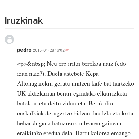
Iruzkinak
pedro
2015-01-28 16:02
#1
<p>&nbsp; Neu ere iritzi berekoa naiz (edo
izan naiz?). Duela astebete Kepa
Altonagarekin geratu nintzen kafe bat hartzeko
UK aldizkarian berari egindako elkarrizketa
batek arreta deitu zidan-eta. Berak dio
euskalkiak desagertze bidean daudela eta lortu
behar duguna batuaren orubearen gainean
eraikitako eredua dela. Hartu kolorea emango