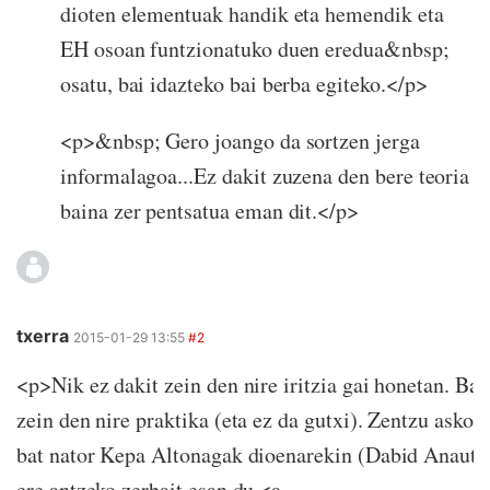
dioten elementuak handik eta hemendik eta
EH osoan funtzionatuko duen eredua&nbsp;
osatu, bai idazteko bai berba egiteko.</p>
<p>&nbsp; Gero joango da sortzen jerga
informalagoa...Ez dakit zuzena den bere teoria
baina zer pentsatua eman dit.</p>
txerra
2015-01-29 13:55
#2
<p>Nik ez dakit zein den nire iritzia gai honetan. Bad
zein den nire praktika (eta ez da gutxi). Zentzu askota
bat nator Kepa Altonagak dioenarekin (Dabid Anaute
ere antzeko zerbait esan du <a