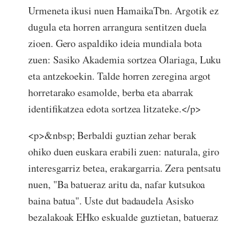
Urmeneta ikusi nuen HamaikaTbn. Argotik ez
dugula eta horren arrangura sentitzen duela
zioen. Gero aspaldiko ideia mundiala bota
zuen: Sasiko Akademia sortzea Olariaga, Luku
eta antzekoekin. Talde horren zeregina argot
horretarako esamolde, berba eta abarrak
identifikatzea edota sortzea litzateke.</p>
<p>&nbsp; Berbaldi guztian zehar berak
ohiko duen euskara erabili zuen: naturala, giro
interesgarriz betea, erakargarria. Zera pentsatu
nuen, "Ba batueraz aritu da, nafar kutsukoa
baina batua". Uste dut badaudela Asisko
bezalakoak EHko eskualde guztietan, batueraz