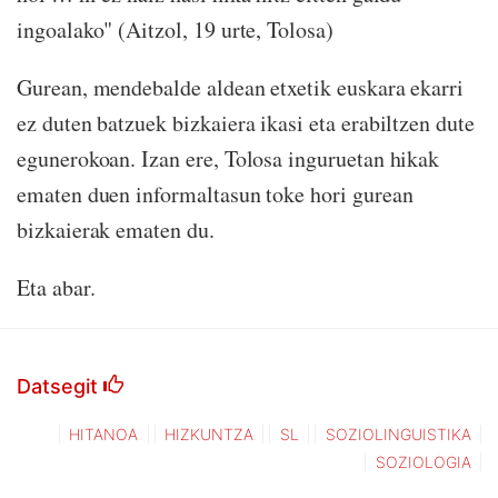
ingoalako" (Aitzol, 19 urte, Tolosa)
Gurean, mendebalde aldean etxetik euskara ekarri
ez duten batzuek bizkaiera ikasi eta erabiltzen dute
egunerokoan. Izan ere, Tolosa inguruetan hikak
ematen duen informaltasun toke hori gurean
bizkaierak ematen du.
Eta abar.
Datsegit
HITANOA
HIZKUNTZA
SL
SOZIOLINGUISTIKA
SOZIOLOGIA