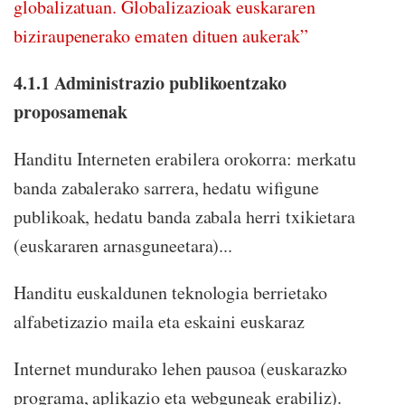
globalizatuan. Globalizazioak euskararen
biziraupenerako ematen dituen aukerak”
4.1.1 Administrazio publikoentzako
proposamenak
Handitu Interneten erabilera orokorra: merkatu
banda zabalerako sarrera, hedatu wifigune
publikoak, hedatu banda zabala herri txikietara
(euskararen arnasguneetara)...
Handitu euskaldunen teknologia berrietako
alfabetizazio maila eta eskaini euskaraz
Internet mundurako lehen pausoa (euskarazko
programa, aplikazio eta webguneak erabiliz).