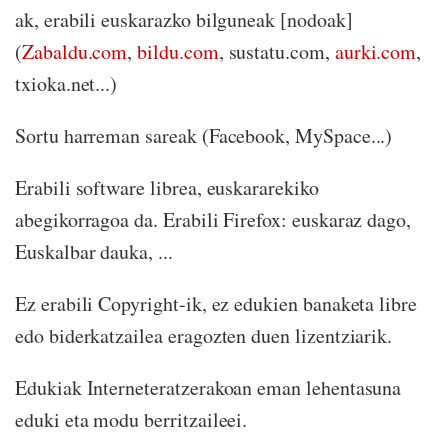
ak, erabili euskarazko bilguneak [nodoak]
(
Zabaldu.com
,
bildu.com
, sustatu.com,
aurki.com
,
txioka.net...)
Sortu harreman sareak (Facebook, MySpace...)
Erabili software librea, euskararekiko
abegikorragoa da. Erabili Firefox: euskaraz dago,
Euskalbar dauka, ...
Ez erabili Copyright-ik, ez edukien banaketa libre
edo biderkatzailea eragozten duen lizentziarik.
Edukiak Interneteratzerakoan eman lehentasuna
eduki eta modu berritzaileei.