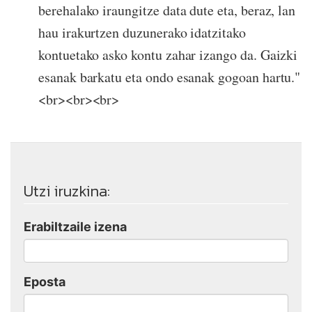
berehalako iraungitze data dute eta, beraz, lan
hau irakurtzen duzunerako idatzitako
kontuetako asko kontu zahar izango da. Gaizki
esanak barkatu eta ondo esanak gogoan hartu."
<br><br><br>
Utzi iruzkina:
Erabiltzaile izena
Eposta