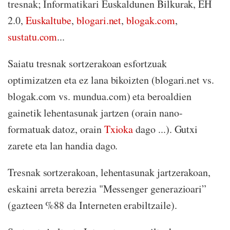
tresnak; Informatikari Euskaldunen Bilkurak, EH
2.0,
Euskaltube
,
blogari.net
,
blogak.com
,
sustatu.com
...
Saiatu tresnak sortzerakoan esfortzuak
optimizatzen eta ez lana bikoizten (blogari.net vs.
blogak.com vs. mundua.com) eta beroaldien
gainetik lehentasunak jartzen (orain nano-
formatuak datoz, orain
Txioka
dago ...). Gutxi
zarete eta lan handia dago.
Tresnak sortzerakoan, lehentasunak jartzerakoan,
eskaini arreta berezia "Messenger generazioari”
(gazteen %88 da Interneten erabiltzaile).