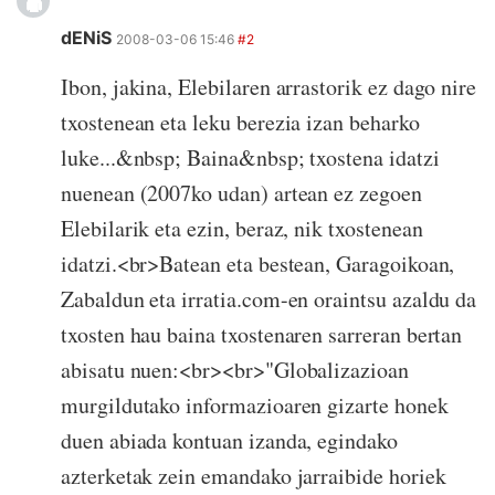
dENiS
2008-03-06 15:46
#2
Ibon, jakina, Elebilaren arrastorik ez dago nire
txostenean eta leku berezia izan beharko
luke...&nbsp; Baina&nbsp; txostena idatzi
nuenean (2007ko udan) artean ez zegoen
Elebilarik eta ezin, beraz, nik txostenean
idatzi.<br>Batean eta bestean, Garagoikoan,
Zabaldun eta irratia.com-en oraintsu azaldu da
txosten hau baina txostenaren sarreran bertan
abisatu nuen:<br><br>"Globalizazioan
murgildutako informazioaren gizarte honek
duen abiada kontuan izanda, egindako
azterketak zein emandako jarraibide horiek