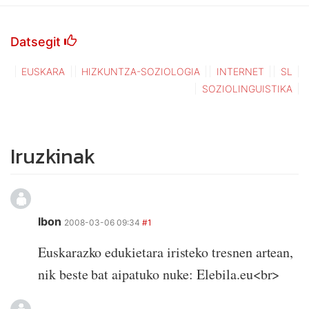
Datsegit
EUSKARA
HIZKUNTZA-SOZIOLOGIA
INTERNET
SL
SOZIOLINGUISTIKA
Iruzkinak
Ibon
2008-03-06 09:34
#1
Euskarazko edukietara iristeko tresnen artean,
nik beste bat aipatuko nuke: Elebila.eu<br>