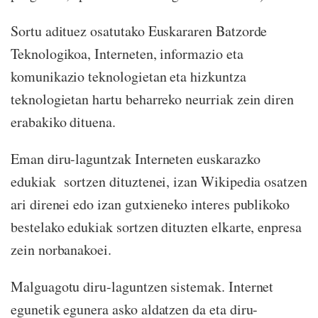
Sortu adituez osatutako Euskararen Batzorde
Teknologikoa, Interneten, informazio eta
komunikazio teknologietan eta hizkuntza
teknologietan hartu beharreko neurriak zein diren
erabakiko dituena.
Eman diru-laguntzak Interneten euskarazko
edukiak sortzen dituztenei, izan Wikipedia osatzen
ari direnei edo izan gutxieneko interes publikoko
bestelako edukiak sortzen dituzten elkarte, enpresa
zein norbanakoei.
Malguagotu diru-laguntzen sistemak. Internet
egunetik egunera asko aldatzen da eta diru-