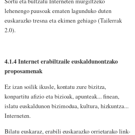
Sortu eta bultzatu Interneten murgiltzeko
lehenengo pausoak ematen lagunduko duten
euskarazko tresna eta ekimen gehiago (Tailerrak
2.0).
4.1.4 Internet erabiltzaile euskaldunontzako
proposamenak
Ez izan soilik ikusle, kontatu zure bizitza,
konpartitu afizio eta bizioak, apunteak... finean,
islatu euskaldunon bizimodua, kultura, hizkuntza...
Interneten.
Bilatu euskaraz, erabili euskarazko orrietarako link-