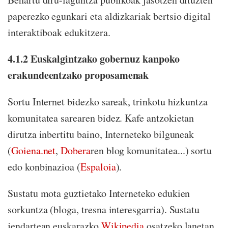
paperezko egunkari eta aldizkariak bertsio digital
interaktiboak edukitzera.
4.1.2 Euskalgintzako gobernuz kanpoko
erakundeentzako proposamenak
Sortu Internet bidezko sareak, trinkotu hizkuntza
komunitatea sarearen bidez. Kafe antzokietan
dirutza inbertitu baino, Interneteko bilguneak
(
Goiena.net
,
Dobera
ren blog komunitatea...) sortu
edo konbinazioa (
Espaloia
).
Sustatu mota guztietako Interneteko edukien
sorkuntza (bloga, tresna interesgarria). Sustatu
jendartean euskarazko
Wikipedia
osatzeko lanetan