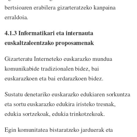
bertsioaren erabilera gizarteratzeko kanpaina
erraldoia.
4.1.3 Informatikari eta internauta
euskaltzaleentzako proposamenak
Gizarteratu Interneteko euskarazko mundua
komunikabide tradizionalen bidez, bai
euskarazkoen eta bai erdarazkoen bidez.
Sustatu denetariko euskarazko edukiaren sorkuntza
eta sortu euskarazko edukira iristeko tresnak,
edukia sortzekoak, edukia trinkotzekoak.
Egin komunitatea bistaratzeko jarduerak eta