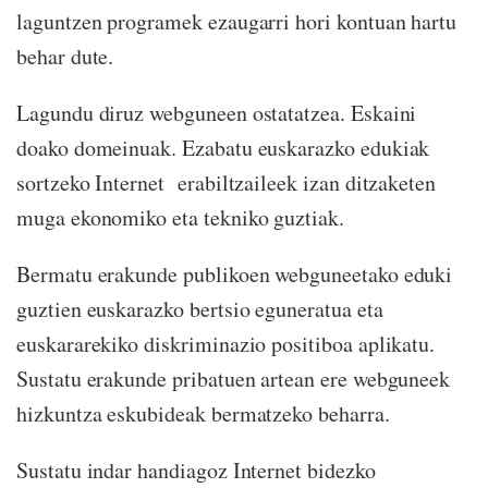
laguntzen programek ezaugarri hori kontuan hartu
behar dute.
Lagundu diruz webguneen ostatatzea. Eskaini
doako domeinuak. Ezabatu euskarazko edukiak
sortzeko Internet erabiltzaileek izan ditzaketen
muga ekonomiko eta tekniko guztiak.
Bermatu erakunde publikoen webguneetako eduki
guztien euskarazko bertsio eguneratua eta
euskararekiko diskriminazio positiboa aplikatu.
Sustatu erakunde pribatuen artean ere webguneek
hizkuntza eskubideak bermatzeko beharra.
Sustatu indar handiagoz Internet bidezko