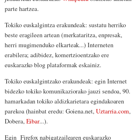
parte hartzea.
Tokiko euskalgintza erakundeak: sustatu herriko
beste eragileen artean (merkataritza, enpresak,
herri mugimenduko elkarteak...) Interneten
erabilera; adibidez, komertzioentzako ere
euskarazko blog plataformak eskainiz.
Tokiko euskalgintzako erakundeak: egin Internet
bidezko tokiko komunikaziorako jauzi sendoa, 90.
hamarkadan tokiko aldizkarietara egindakoaren
parekoa (hainbat eredu: Goiena.net,
Uztarria.com
,
Dobera,
Eibar
...).
Egin Firefox nabigatzailearen euskarazko