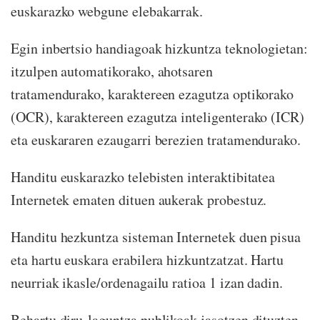
euskarazko webgune elebakarrak.
Egin inbertsio handiagoak hizkuntza teknologietan:
itzulpen automatikorako, ahotsaren
tratamendurako, karaktereen ezagutza optikorako
(OCR), karaktereen ezagutza inteligenterako (ICR)
eta euskararen ezaugarri berezien tratamendurako.
Handitu euskarazko telebisten interaktibitatea
Internetek ematen dituen aukerak probestuz.
Handitu hezkuntza sisteman Internetek duen pisua
eta hartu euskara erabilera hizkuntzatzat. Hartu
neurriak ikasle/ordenagailu ratioa 1 izan dadin.
Behartu diru-laguntza publikoak jasotzen dituzten