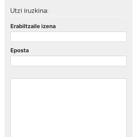
Utzi iruzkina:
Erabiltzaile izena
Eposta