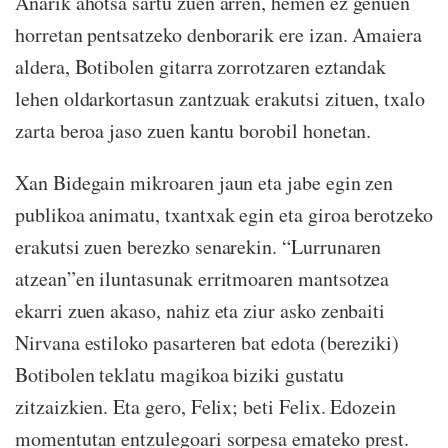
Anarik ahotsa sartu zuen arren, hemen ez genuen
horretan pentsatzeko denborarik ere izan. Amaiera
aldera, Botibolen gitarra zorrotzaren eztandak
lehen oldarkortasun zantzuak erakutsi zituen, txalo
zarta beroa jaso zuen kantu borobil honetan.
Xan Bidegain mikroaren jaun eta jabe egin zen
publikoa animatu, txantxak egin eta giroa berotzeko
erakutsi zuen berezko senarekin. “Lurrunaren
atzean”en iluntasunak erritmoaren mantsotzea
ekarri zuen akaso, nahiz eta ziur asko zenbaiti
Nirvana estiloko pasarteren bat edota (bereziki)
Botibolen teklatu magikoa biziki gustatu
zitzaizkien. Eta gero, Felix; beti Felix. Edozein
momentutan entzulegoari sorpesa emateko prest.