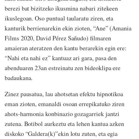
berezi bat bizitzeko ikusmina nabari zitekeen
ikuslegoan. Oso puntual taularatu ziren, eta
kanturik berrienarekin ekin zioten, “Ane” (Amania
Films 2020, David Pérez Sañudo) filmaren
amaieran ateratzen den kantu berarekin egin ere:
“Nahi eta nahi ez” kantuaz ari gara, pasa den
abenduaren 23an estreinatu zen bideoklipa ere
badaukana.
Zinez pausatua, lau ahotsetan efektu hipnotikoa
eman zioten, emanaldi osoan errepikatuko ziren
ahots-harmonia konbinazio gozagarriek jantzi
zutena. Botibol aurkeztu eta lehen kantua azken
diskoko “Galdera(k)”ekin lotu zuten, eta egia