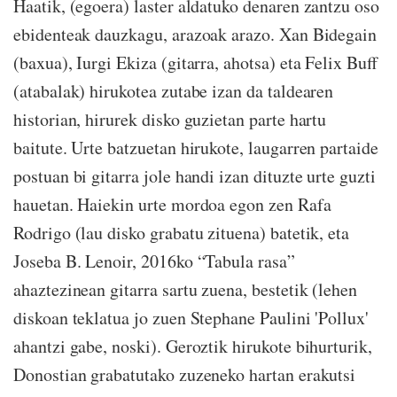
Haatik, (egoera) laster aldatuko denaren zantzu oso
ebidenteak dauzkagu, arazoak arazo. Xan Bidegain
(baxua), Iurgi Ekiza (gitarra, ahotsa) eta Felix Buff
(atabalak) hirukotea zutabe izan da taldearen
historian, hirurek disko guzietan parte hartu
baitute. Urte batzuetan hirukote, laugarren partaide
postuan bi gitarra jole handi izan dituzte urte guzti
hauetan. Haiekin urte mordoa egon zen Rafa
Rodrigo (lau disko grabatu zituena) batetik, eta
Joseba B. Lenoir, 2016ko “Tabula rasa”
ahaztezinean gitarra sartu zuena, bestetik (lehen
diskoan teklatua jo zuen Stephane Paulini 'Pollux'
ahantzi gabe, noski). Geroztik hirukote bihurturik,
Donostian grabatutako zuzeneko hartan erakutsi