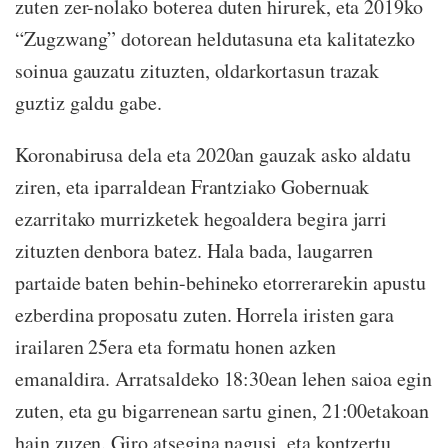
zuten zer-nolako boterea duten hirurek, eta 2019ko
“Zugzwang” dotorean heldutasuna eta kalitatezko
soinua gauzatu zituzten, oldarkortasun trazak
guztiz galdu gabe.
Koronabirusa dela eta 2020an gauzak asko aldatu
ziren, eta iparraldean Frantziako Gobernuak
ezarritako murrizketek hegoaldera begira jarri
zituzten denbora batez. Hala bada, laugarren
partaide baten behin-behineko etorrerarekin apustu
ezberdina proposatu zuten. Horrela iristen gara
irailaren 25era eta formatu honen azken
emanaldira. Arratsaldeko 18:30ean lehen saioa egin
zuten, eta gu bigarrenean sartu ginen, 21:00etakoan
hain zuzen. Giro atsegina nagusi, eta kontzertu