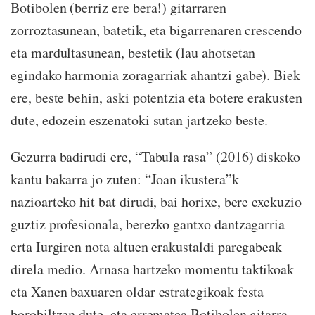
Botibolen (berriz ere bera!) gitarraren
zorroztasunean, batetik, eta bigarrenaren crescendo
eta mardultasunean, bestetik (lau ahotsetan
egindako harmonia zoragarriak ahantzi gabe). Biek
ere, beste behin, aski potentzia eta botere erakusten
dute, edozein eszenatoki sutan jartzeko beste.
Gezurra badirudi ere, “Tabula rasa” (2016) diskoko
kantu bakarra jo zuten: “Joan ikustera”k
nazioarteko hit bat dirudi, bai horixe, bere exekuzio
guztiz profesionala, berezko gantxo dantzagarria
erta Iurgiren nota altuen erakustaldi paregabeak
direla medio. Arnasa hartzeko momentu taktikoak
eta Xanen baxuaren oldar estrategikoak festa
borobiltzen dute, eta errematea Botibolen gitarra