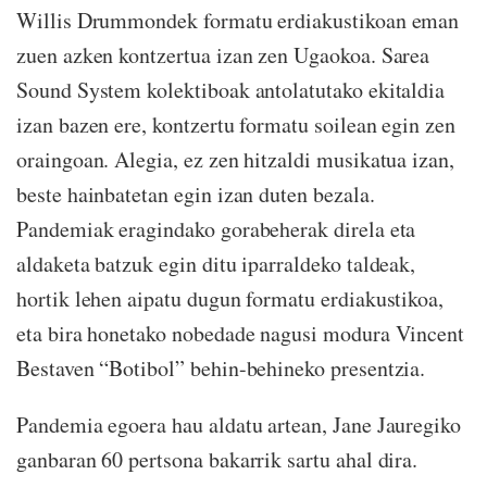
Willis Drummondek formatu erdiakustikoan eman
zuen azken kontzertua izan zen Ugaokoa. Sarea
Sound System kolektiboak antolatutako ekitaldia
izan bazen ere, kontzertu formatu soilean egin zen
oraingoan. Alegia, ez zen hitzaldi musikatua izan,
beste hainbatetan egin izan duten bezala.
Pandemiak eragindako gorabeherak direla eta
aldaketa batzuk egin ditu iparraldeko taldeak,
hortik lehen aipatu dugun formatu erdiakustikoa,
eta bira honetako nobedade nagusi modura Vincent
Bestaven “Botibol” behin-behineko presentzia.
Pandemia egoera hau aldatu artean, Jane Jauregiko
ganbaran 60 pertsona bakarrik sartu ahal dira.