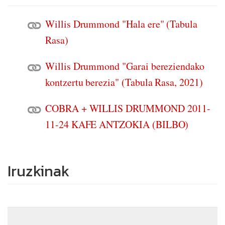
Willis Drummond "Hala ere" (Tabula
Rasa)
Willis Drummond "Garai bereziendako
kontzertu berezia" (Tabula Rasa, 2021)
COBRA + WILLIS DRUMMOND 2011-
11-24 KAFE ANTZOKIA (BILBO)
Iruzkinak