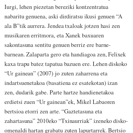
Iurgi, lehen piezetan bereziki kontzentratua
nabaritu genuena, aski dirdiratsu ikusi genuen “A
ala B”tik aurrera. Jendea txaloak jotzen hasi zen
musikaren erritmora, eta Xanek baxuaren
sakontasuna sentitu genuen berriz ere barne-
barnean. Zalaparta gero eta handiagoa zen, Felixek
kaxa trapu batez tapatua bazuen ere. Lehen diskoko
“Ur gainean” (2007) jo zuten zaharrena eta
indartsuenetakoa (basatiena ez esatekotan) izan
zen, dudarik gabe. Parte hartze handienetakoa
erdietsi zuen “Ur gainean”ek, Mikel Labaoren
bertsioa etorri zen arte. “Gaztetasuna eta
zahartasuna” 2010eko “Txinaurriak” izeneko disko-
omenaldi hartan grabatu zuten lapurtarrek. Bertsio