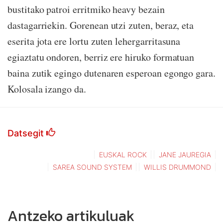
bustitako patroi erritmiko heavy bezain
dastagarriekin. Gorenean utzi zuten, beraz, eta
eserita jota ere lortu zuten lehergarritasuna
egiaztatu ondoren, berriz ere hiruko formatuan
baina zutik egingo dutenaren esperoan egongo gara.
Kolosala izango da.
Datsegit
EUSKAL ROCK
JANE JAUREGIA
SAREA SOUND SYSTEM
WILLIS DRUMMOND
Antzeko artikuluak