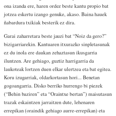
ona izanda ere, haren ordez beste kantu propio bat
jotzea eskertu izango genuke, akaso. Baina hauek
ñabardura txikiak besterik ez dira.
Garai zaharretara beste jauzi bat “Noiz da gero?”
bizigarriarekin. Kantuaren itxurazko sinpletasunak
ez du inola ere daukan zehaztasun ikusgarria
iluntzen. Are gehiago, guztiz harrigarria da
laukoteak lortzen duen elkar ulertzea eta bat egitea.
Koru izugarriak, oldarkortasun hori... Benetan
gogoangarria. Disko berriko hurrengo bi piezek
(“Behin baziren” eta “Oraintxe bertan”) maisutasun
trazak eskaintzen jarraitzen dute, lehenaren
errepikan (oraindik gehiago aurre-errepikan) eta