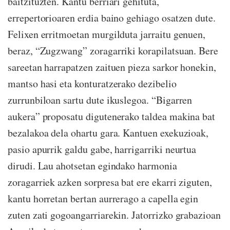
baitzituzten. Kantu berriari gehituta,
errepertorioaren erdia baino gehiago osatzen dute.
Felixen erritmoetan murgilduta jarraitu genuen,
beraz, “Zugzwang” zoragarriki korapilatsuan. Bere
sareetan harrapatzen zaituen pieza sarkor honekin,
mantso hasi eta konturatzerako dezibelio
zurrunbiloan sartu dute ikuslegoa. “Bigarren
aukera” proposatu digutenerako taldea makina bat
bezalakoa dela ohartu gara. Kantuen exekuzioak,
pasio apurrik galdu gabe, harrigarriki neurtua
dirudi. Lau ahotsetan egindako harmonia
zoragarriek azken sorpresa bat ere ekarri ziguten,
kantu horretan bertan aurrerago a capella egin
zuten zati gogoangarriarekin. Jatorrizko grabazioan