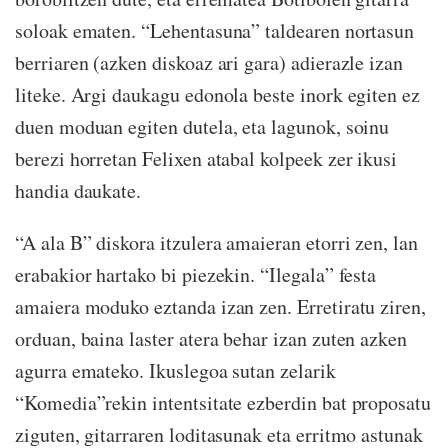
soloak ematen. “Lehentasuna” taldearen nortasun
berriaren (azken diskoaz ari gara) adierazle izan
liteke. Argi daukagu edonola beste inork egiten ez
duen moduan egiten dutela, eta lagunok, soinu
berezi horretan Felixen atabal kolpeek zer ikusi
handia daukate.
“A ala B” diskora itzulera amaieran etorri zen, lan
erabakior hartako bi piezekin. “Ilegala” festa
amaiera moduko eztanda izan zen. Erretiratu ziren,
orduan, baina laster atera behar izan zuten azken
agurra emateko. Ikuslegoa sutan zelarik
“Komedia”rekin intentsitate ezberdin bat proposatu
ziguten, gitarraren loditasunak eta erritmo astunak