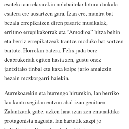
esateko aurrekoarekin nolabaiteko lotura daukala
esatera ere ausartzen gara. Izan ere, mantra bat
bezala errepikatzen diren pasarte musikalak,
erritmo errepikakorrak eta “Amodioa” hitza behin
eta berriz errepikatzeak trantze moduko bat sortzen
baitute. Horrekin batera, Felix jada bere
deabrukeriak egiten hasia zen, gustu onez
jantzitako tinbal eta kaxa kolpe jario amaiezin
bezain mozkorgarri haiekin.
Aurrekoarekin eta hurrengo hirurekin, lan berriko
lau kantu segidan entzun ahal izan genituen.
Zalantzarik gabe, azken lana izan zen emanaldiko
protagonista nagusia, lan hartatik zazpi jo