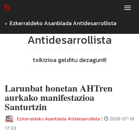
Tog
navi
Ezkerraldeko Asanblada Antidesarrollista
Ezkerraldeko Asanblada
Antidesarrollista
txikizioa gelditu dezagun!!!
Larunbat honetan AHTren
aurkako manifestazioa
Santurtzin
Ezkerraldeko Asanblada Antidesarrollista
|
2008-07-16
17:33