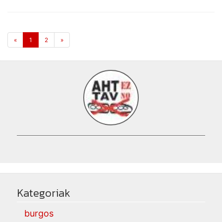
«
1
2
»
Kategoriak
burgos