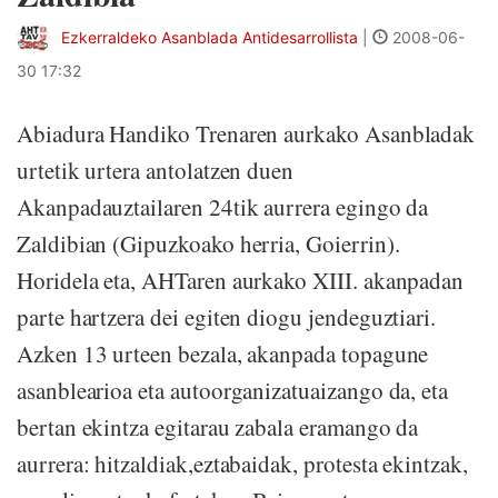
Ezkerraldeko Asanblada Antidesarrollista
|
2008-06-
30 17:32
Abiadura Handiko Trenaren aurkako Asanbladak
urtetik urtera antolatzen duen
Akanpadauztailaren 24tik aurrera egingo da
Zaldibian (Gipuzkoako herria, Goierrin).
Horidela eta, AHTaren aurkako XIII. akanpadan
parte hartzera dei egiten diogu jendeguztiari.
Azken 13 urteen bezala, akanpada topagune
asanblearioa eta autoorganizatuaizango da, eta
bertan ekintza egitarau zabala eramango da
aurrera: hitzaldiak,eztabaidak, protesta ekintzak,