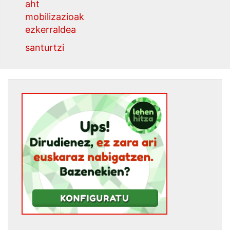
aht
mobilizazioak
ezkerraldea
santurtzi