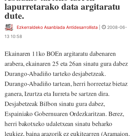
lapurretarako data argitaratu
dute.
Ezkerraldeko Asanblada Antidesarrollista
|
2008-06-
13 10:58
Ekainaren 11ko BOEn argitaratu dabenaren
arabera, ekainaren 25 eta 26an sinatu gura dabez
Durango-Abadiño tarteko desjabetzeak.
Durango-Abadiño tartean, herri horreetaz bietaz
ganera, Izurtza eta Iurreta be sartzen dira.
Desjabetzeak Bilbon sinatu gura dabez,
Espainiako Gobernuaren Ordezkaritzan. Berez,
herri bakotxeko udaletxean sinatu beharko
leukiez, baina arazorik ez eukitearren (Aramaion,