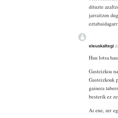
dituzte azalt
jarraitzen du
eztabaidagarr
eleuskaltegi
2
Hau lotsa hau
Gasteizkoa na
Gasteizkoak p
gainera taber
besterik ez ze
Ai ene, zer e