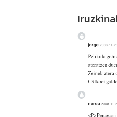
Iruzkina
jorge
2008-11-2
Pelikula gehie
ateratzen due
Zeinek atera 
CSIkoei gald
nerea
2008-11-2
<P>Penagarria 