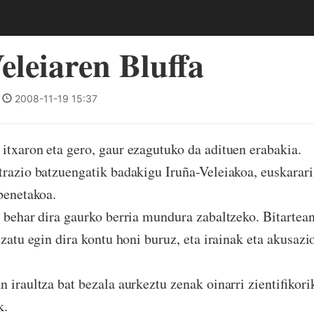
eleiaren Bluffa
|
2008-11-19 15:37
itxaron eta gero, gaur ezagutuko da adituen erabakia.
trazio batzuengatik badakigu Iruña-Veleiakoa, euskarar
 benetakoa.
n behar dira gaurko berria mundura zabaltzeko. Bitartean
tzatu egin dira kontu honi buruz, eta irainak eta akusazi
 iraultza bat bezala aurkeztu zenak oinarri zientifikori
k.