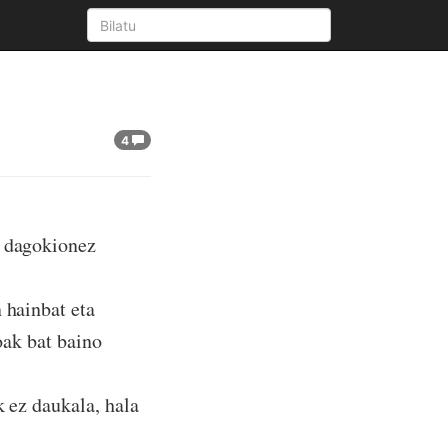
4
i dagokionez
 hainbat eta
oak bat baino
k ez daukala, hala