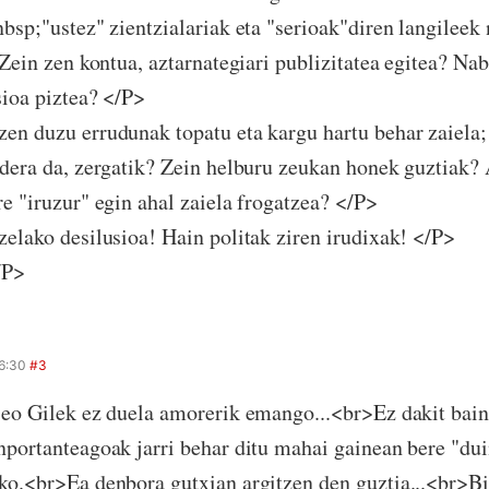
nbsp;"ustez" zientzialariak eta "serioak"diren langileek 
. Zein zen kontua, aztarnategiari publizitatea egitea? N
sioa piztea? </P>
en duzu errudunak topatu eta kargu hartu behar zaiela; 
ldera da, zergatik? Zein helburu zeukan honek guztiak? 
re "iruzur" egin ahal zaiela frogatzea? </P>
zelako desilusioa! Hain politak ziren irudixak! </P>
/P>
16:30
#3
seo Gilek ez duela amorerik emango...<br>Ez dakit bai
nportanteagoak jarri behar ditu mahai gainean bere "du
ko.<br>Ea denbora gutxian argitzen den guztia...<br>Bi