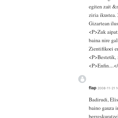
egiten zait &
ziria ikustea
Gizartean ilu
<P>Zuk aipatz
baina nire ga
Zientifikoei e
<P>Bestetik, 
<P>Enfin....<
flap
2008-11-21 
Badirudi, Eli
baino gauza i
berreskuratze