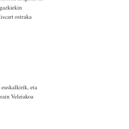
rgazkiekin
iscart ostraka
euskalkirik, eta
rain Veleiakoa