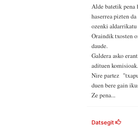
Alde batetik pena 
haserrea pizten da
ozenki aldarrikatu 
Oraindik txosten o
daude.
Galdera asko erant
adituen komisioak
Nire partez "txap
duen bere gain iku
Ze pena...
Datsegit