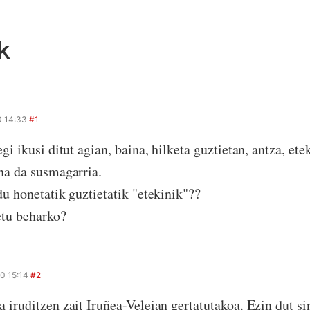
k
0 14:33
#1
gi ikusi ditut agian, baina, hilketa guztietan, antza, et
na da susmagarria.
du honetatik guztietatik "etekinik"??
etu beharko?
0 15:14
#2
iruditzen zait Iruñea-Veleian gertatutakoa. Ezin dut sin