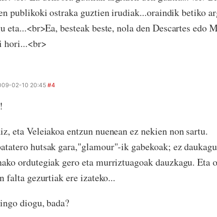
zen publikoki ostraka guztien irudiak...oraindik betiko a
gu eta...<br>Ea, besteak beste, nola den Descartes edo M
i hori...<br>
009-02-10 20:45
#4
!
iz, eta Veleiakoa entzun nuenean ez nekien non sartu.
atatero hutsak gara,"glamour"-ik gabekoak; ez daukagu 
nako ordutegiak gero eta murriztuagoak dauzkagu. Eta o
n falta gezurtiak ere izateko...
gingo diogu, bada?