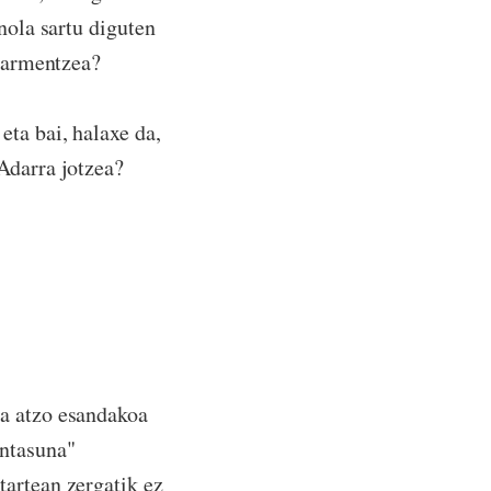
nola sartu diguten
abarmentzea?
eta bai, halaxe da,
Adarra jotzea?
na atzo esandakoa
intasuna"
tartean zergatik ez