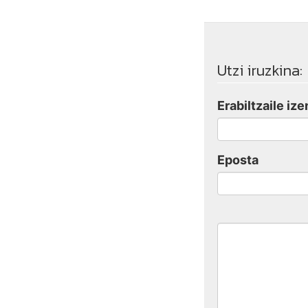
Utzi iruzkina:
Erabiltzaile ize
Eposta