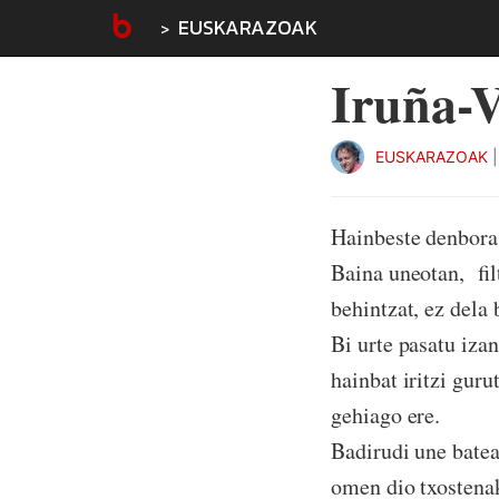
EUSKARAZOAK
Iruña-V
EUSKARAZOAK
Hainbeste denbora 
Baina uneotan, fil
behintzat, ez dela
Bi urte pasatu iza
hainbat iritzi guru
gehiago ere.
Badirudi une batean
omen dio txostena