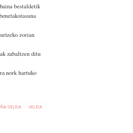
baina bestaldetik
 benetakotasuna
hurtzeko zorian
ak zabaltzen ditu
ra nork hartuko
UÑA-VELEIA
VELEIA