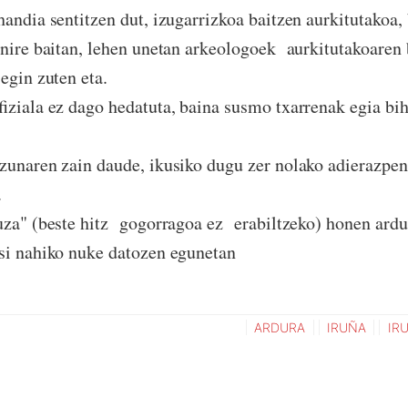
handia sentitzen dut, izugarrizkoa baitzen aurkitutakoa, 
 nire baitan, lehen unetan arkeologoek aurkitutakoaren
egin zuten eta.
fiziala ez dago hedatuta, baina susmo txarrenak egia bi
zunaren zain daude, ikusiko dugu zer nolako adierazpen
.
uza" (beste hitz gogorragoa ez erabiltzeko) honen ardu
si nahiko nuke datozen egunetan
ARDURA
IRUÑA
IR