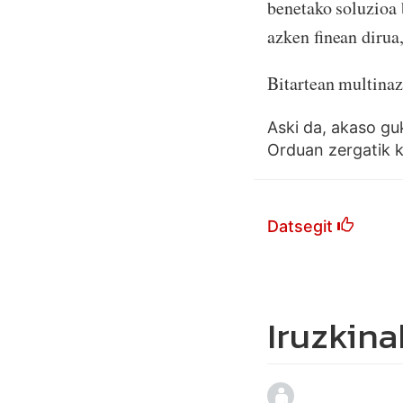
benetako soluzioa 
azken finean dirua,
Bitartean multinaz
Aski da, akaso gu
Orduan zergatik 
Datsegit
Iruzkina