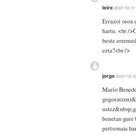
leire
2007-12-11
Errazoi osoa 
hartu. <br />
beste erremed
ezta?<br />
jorge
2007-12-12
Mario Benedet
gogoratzen)&
ustez&nbsp;ga
benetan gure 
pertsonaia ha