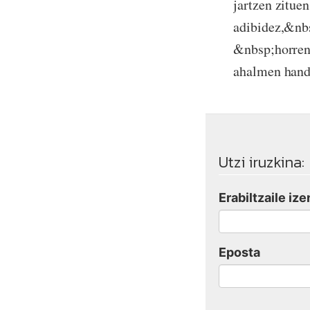
jartzen zitu
adibidez,&nbs
&nbsp;horren 
ahalmen hand
Utzi iruzkina:
Erabiltzaile ize
Eposta