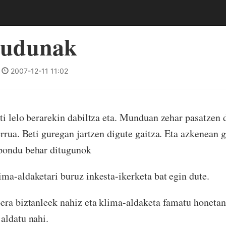
rrudunak
|
2007-12-11 11:02
ti lelo berarekin dabiltza eta. Munduan zehar pasatzen 
errua. Beti guregan jartzen digute gaitza. Eta azkenean 
pondu behar ditugunok
ma-aldaketari buruz inkesta-ikerketa bat egin dute.
era biztanleek nahiz eta klima-aldaketa famatu honetan a
aldatu nahi.