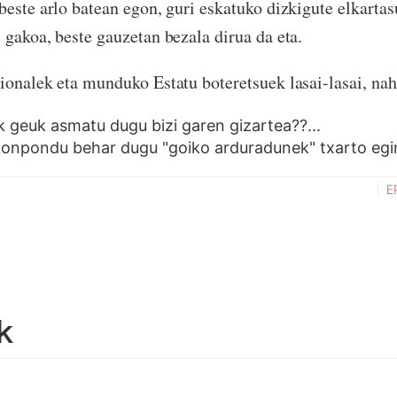
beste arlo batean egon, guri eskatuko dizkigute elkartas
 gakoa, beste gauzetan bezala dirua da eta.
ionalek eta munduko Estatu boteretsuek lasai-lasai, nah
k geuk asmatu dugu bizi garen gizartea??...
konpondu behar dugu "goiko arduradunek" txarto egi
E
k