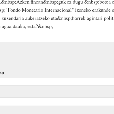
en.&nbsp;Azken finean&nbsp;guk ez dugu &nbsp;botoa 
p;"Fondo Monetario Internacional" izeneko erakunde e
zuzendaria aukeratzeko eta&nbsp;horrek agintari polit
iagoa dauka, ezta?&nbsp;
na