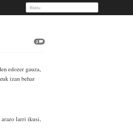
2
den edozer gauza,
geuk izan behar
razo larri ikusi,