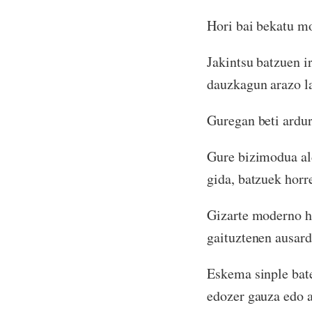
Hori bai bekatu mo
Jakintsu batzuen i
dauzkagun arazo la
Guregan beti ardur
Gure bizimodua al
gida, batzuek horre
Gizarte moderno h
gaituztenen ausar
Eskema sinple bate
edozer gauza edo a