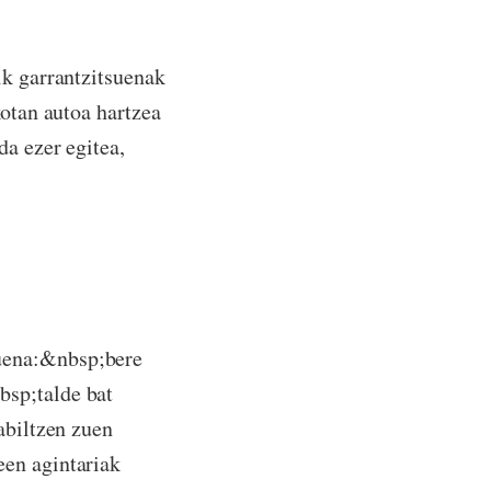
ik garrantzitsuenak
kotan autoa hartzea
da ezer egitea,
uena:&nbsp;bere
bsp;talde bat
abiltzen zuen
een agintariak