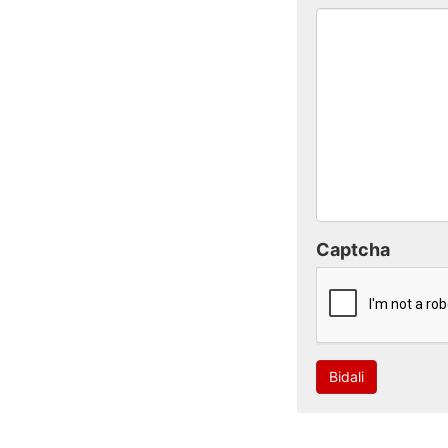
Captcha
Bidali