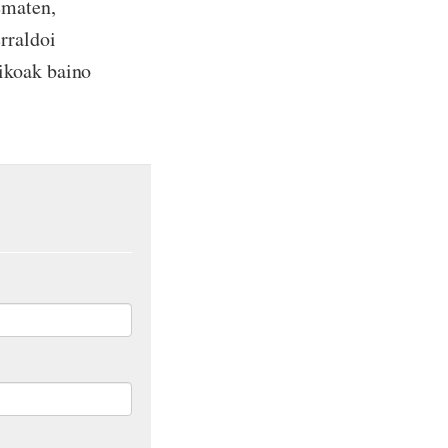
ematen,
rraldoi
ikoak baino