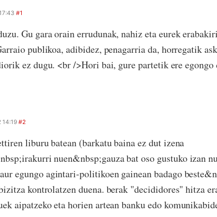
 17:43
#1
duzu. Gu gara orain errudunak, nahiz eta eurek erabakir
Garraio publikoa, adibidez, penagarria da, horregatik as
iorik ez dugu. <br />Hori bai, gure partetik ere egongo 
 14:19
#2
tiren liburu batean (barkatu baina ez dut izena
nbsp;irakurri nuen&nbsp;gauza bat oso gustuko izan n
ur egungo agintari-politikoen gainean badago beste&n
bizitza kontrolatzen duena. berak "decididores" hitza er
uek aipatzeko eta horien artean banku edo komunikabid