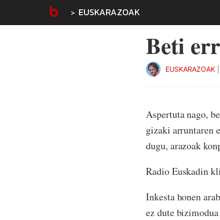
EUSKARAZOAK
Beti e
EUSKARAZOAK
Aspertuta nago, be
gizaki arruntaren 
dugu, arazoak kon
Radio Euskadin kli
Inkesta honen arab
ez dute bizimodua 