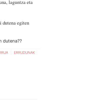
una, laguntza eta
i dutena egiten
n dutena??
RRUA
ERRUDUNAK