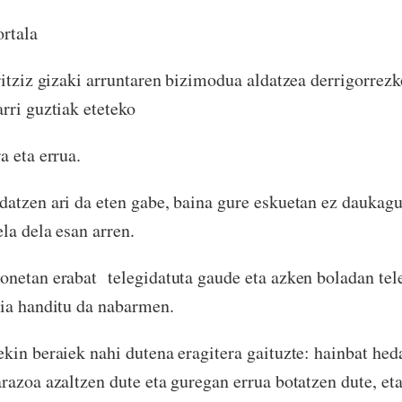
rtala
ritziz gizaki arruntaren bizimodua aldatzea derrigorrezk
rri guztiak eteteko
a eta errua.
datzen ari da eten gabe, baina gure eskuetan ez dauka
la dela esan arren.
onetan erabat telegidatuta gaude eta azken boladan tel
dia handitu da nabarmen.
kin beraiek nahi dutena eragitera gaituzte: hainbat heda
razoa azaltzen dute eta guregan errua botatzen dute, eta