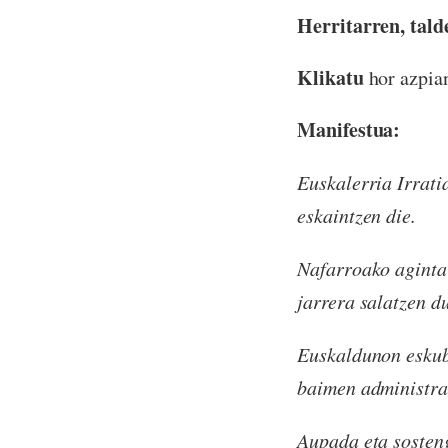
Herritarren, tal
Klikatu
hor azpi
Manifestua:
Euskalerria Irrati
eskaintzen die.
Nafarroako agintar
jarrera salatzen d
Euskaldunon eskubi
baimen administra
Aupada eta sosten