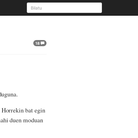
18
 duguna.
 Horrekin bat egin
 nahi duen moduan