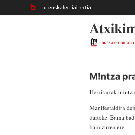
euskalerriairratia
Atxiki
euskalerriairratia
M!ntza pr
Herritarrak mintza
Manifestaldira dei
daiteke. Baina ba
hain zuzen ere.