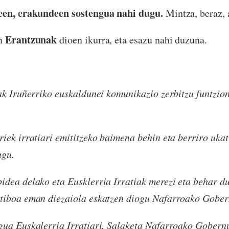
deen, erakundeen sostengua nahi dugu.
Mintza, beraz, a
Erantzunak
an
dioen ikurra, eta esazu nahi duzuna.
ak Iruñerriko euskaldunei komunikazio zerbitzu funtzion
iek irratiari emititzeko baimena behin eta berriro uka
ugu.
dea delako eta Eusklerria Irratiak merezi eta behar du
tiboa eman diezaiola eskatzen diogu Nafarroako Gober
gua Euskalerria Irratiari. Salaketa Nafarroako Gobern