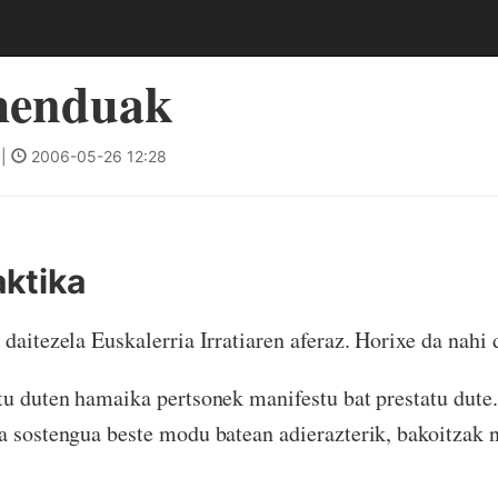
menduak
|
2006-05-26 12:28
aktika
 daitezela Euskalerria Irratiaren aferaz. Horixe da nahi
tu duten hamaika pertsonek manifestu bat prestatu dute.
da sostengua beste modu batean adierazterik, bakoitzak