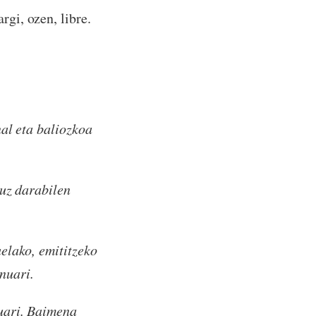
rgi, ozen, libre.
al eta baliozkoa
tuz darabilen
elako, emititzeko
nuari.
uari. Baimena