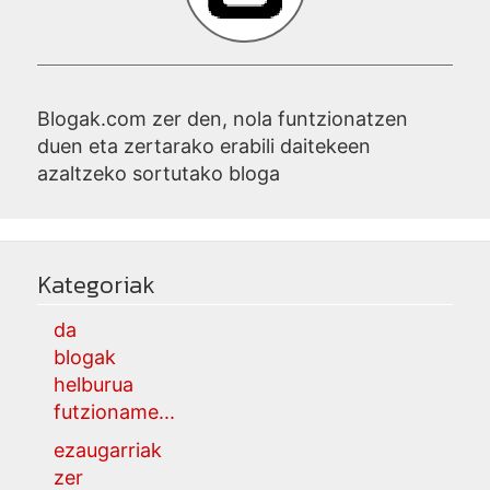
Blogak.com zer den, nola funtzionatzen
duen eta zertarako erabili daitekeen
azaltzeko sortutako bloga
Kategoriak
da
blogak
helburua
futzioname...
ezaugarriak
zer