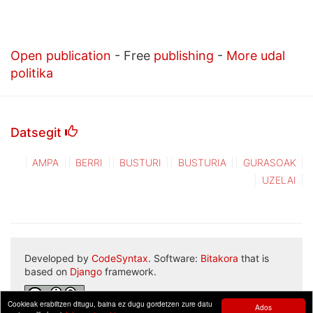
Open publication
- Free
publishing
-
More udal
politika
Datsegit
AMPA
BERRI
BUSTURI
BUSTURIA
GURASOAK
UZELAI
Developed by
CodeSyntax
. Software:
Bitakora
that is
based on
Django
framework.
Cookieak erabiltzen ditugu, baina ez dugu gordetzen zure datu
Ados