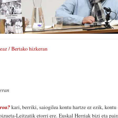
eaz / Bertako hizkeran
reran
roa?
kari, berriki, saiogilea kontu hartze ez ezik, kontu
oizueta-Leitzatik etorri ere. Euskal Herriak bizi eta pai