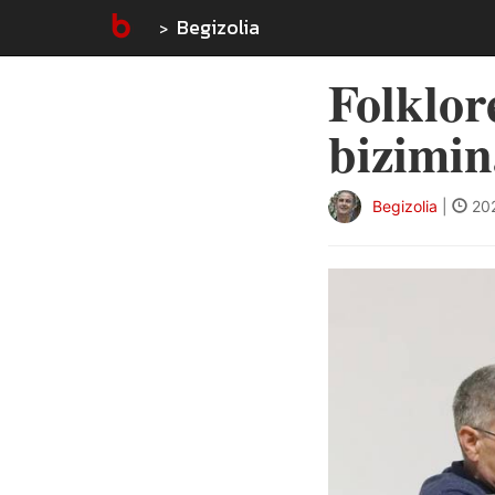
Begizolia
Folklor
bizimin
Begizolia
|
202