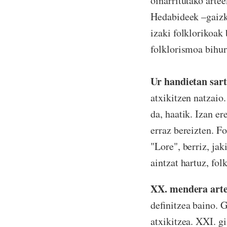
oinarritutako arte
Hedabideek –gaizk
izaki folklorikoak
folklorismoa bihur
Ur handietan sart
atxikitzen natzaio.
da, haatik. Izan er
erraz bereizten. Fo
"Lore", berriz, jak
aintzat hartuz, fol
XX. mendera arte,
definitzea baino. G
atxikitzea. XXI. g