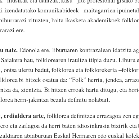
ek –musikak eta dantzak, kasu– jite profesional gisako ba
i izendatutako komunikabideek– maitagarrien ipuineta
 bihurrarazi zituzten, baita ikasketa akademikoek folklor
rarazi ere.
u naiz.
Edonola ere, liburuaren kontrazalean idatzita ag
 Saiakera hau, folklorearen iraultza ttipia duzu. Liburu 
e, ontsa ulertu badut, folklorea eta folklorekeria –folklo
lklorea bi hitzek osatua da: “Folk” herria, jendea, arra
intza da, zientzia. Bi hitzen erroak hartu ditugu, eta hor
klorea herri-jakintza bezala definitu nolabait.
 erdialdera arte,
folklorea definitzea errazagoa zen e
ero eta zailagoa da herri baten idiosinkrasia bizirik eta 
izaldiaren abiaburuan Euskal Herriaren edo euskal kolek