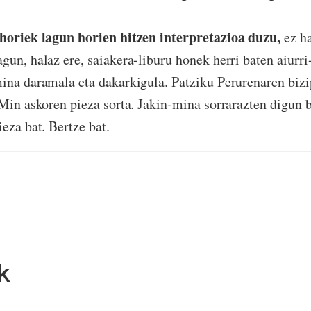
 horiek lagun horien hitzen interpretazioa duzu,
ez ha
gun, halaz ere, saiakera-liburu honek herri baten aiurri
ina daramala eta dakarkigula. Patziku Perurenaren biz
 Min askoren pieza sorta. Jakin-mina sorrarazten digun 
eza bat. Bertze bat.
k