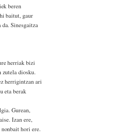
iek beren
i baitut, gaur
 da. Sinesgaitza
re herriak bizi
 zutela diosku.
z herrigintzan ari
gu eta berak
lgia. Gurean,
aise. Izan ere,
nonbait hori ere.