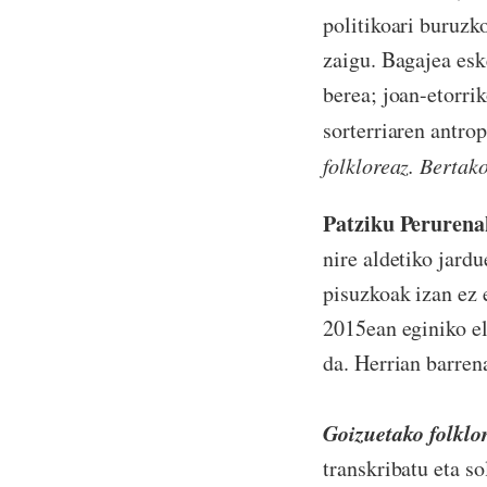
politikoari buruzk
zaigu. Bagajea esk
berea; joan-etorri
sorterriaren antrop
folkloreaz. Bertak
Patziku Perurenak
nire aldetiko jardu
pisuzkoak izan ez 
2015ean eginiko el
da. Herrian barren
Goizuetako folklo
transkribatu eta s