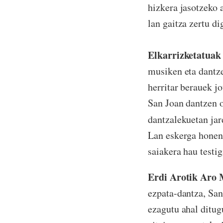
hizkera jasotzeko 
lan gaitza zertu di
Elkarrizketatuak
musiken eta dantze
herritar berauek j
San Joan dantzen o
dantzalekuetan ja
Lan eskerga honen 
saiakera hau testi
Erdi Arotik Aro 
ezpata-dantza, San
ezagutu ahal ditug