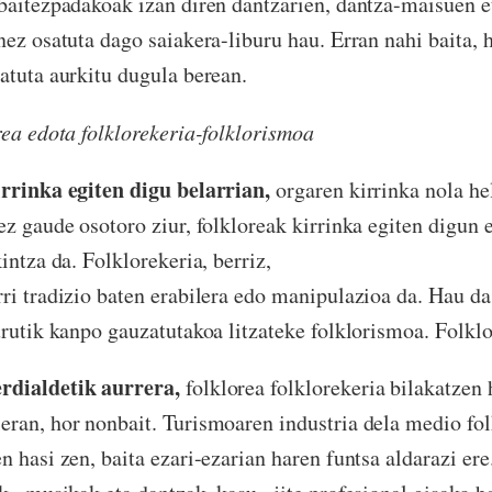
baitezpadakoak izan diren dantzarien, dantza-maisuen 
nez osatuta dago saiakera-liburu hau. Erran nahi baita, h
atuta aurkitu dugula berean.
rea edota folklorekeria-folklorismoa
irrinka egiten digu belarrian,
orgaren kirrinka nola he
ez gaude osotoro ziur, folkloreak kirrinka egiten digun 
intza da. Folklorekeria, berriz,
rri tradizio baten erabilera edo manipulazioa da. Hau 
urutik kanpo gauzatutakoa litzateke folklorismoa. Folklo
rdialdetik aurrera,
folklorea folklorekeria bilakatzen 
ran, hor nonbait. Turismoaren industria dela medio fo
n hasi zen, baita ezari-ezarian haren funtsa aldarazi ere