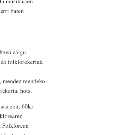
eta musikarien
erri baten
ltzen zaigu
edo folklorekeriak.
da, mendez mendeko
rekeria, hots.
hasi zen; 60ko
lklorearen
. Folklorean