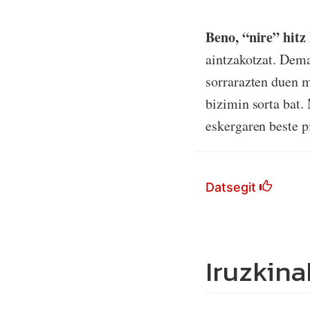
Beno, “nire” hitz
aintzakotzat. Dema
sorrarazten duen m
bizimin sorta bat.
eskergaren beste pi
Datsegit
Iruzkina