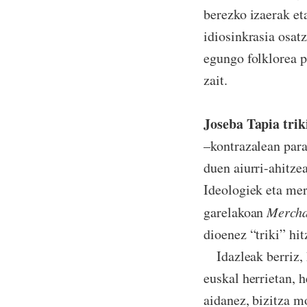
berezko izaerak et
idiosinkrasia osat
egungo folklorea p
zait.
Joseba Tapia trik
–kontrazalean para
duen aiurri-ahitze
Ideologiek eta mer
garelakoan
Mercha
dioenez “triki” hit
Idazleak berriz, h
euskal herrietan, h
aidanez, bizitza m