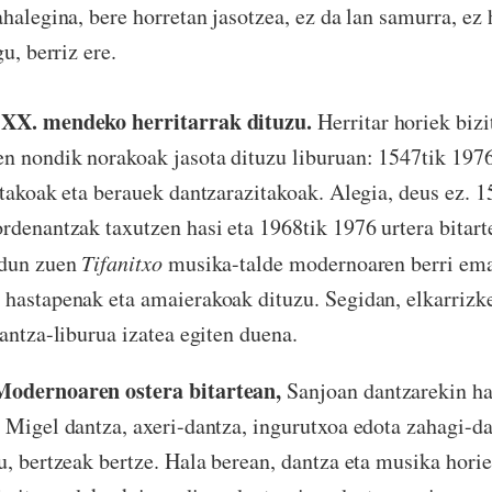
ahalegina, bere horretan jasotzea, ez da lan samurra, ez
gu, berriz ere.
 XX. mendeko herritarrak dituzu.
Herritar horiek bizi
n nondik norakoak jasota dituzu liburuan: 1547tik 1976
otakoak eta berauek dantzarazitakoak. Alegia, deus ez.
rdenantzak taxutzen hasi eta 1968tik 1976 urtera bitart
rdun zuen
Tifanitxo
musika-talde modernoaren berri ema
hastapenak eta amaierakoak dituzu. Segidan, elkarrizk
gantza-liburua izatea egiten duena.
Modernoaren ostera bitartean,
Sanjoan dantzarekin has
 Migel dantza, axeri-dantza, ingurutxoa edota zahagi-da
u, bertzeak bertze. Hala berean, dantza eta musika hori