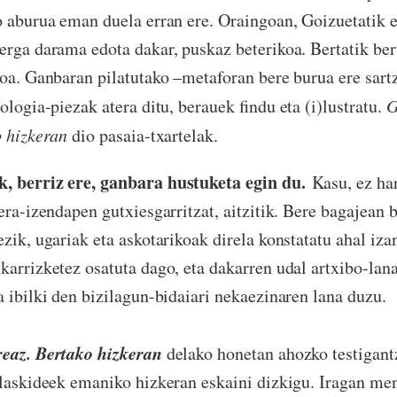
o aburua eman duela erran ere. Oraingoan, Goizuetatik e
erga darama edota dakar, puskaz beterikoa. Bertatik ber
koa. Ganbaran pilatutako –metaforan bere burua ere sart
ologia-piezak atera ditu, berauek findu eta (i)lustratu.
G
o hizkeran
dio pasaia-txartelak.
, berriz ere, ganbara hustuketa egin du.
Kasu, ez ha
era-izendapen gutxiesgarritzat, aitzitik. Bere bagajean 
ezik, ugariak eta askotarikoak direla konstatatu ahal iz
karrizketez osatuta dago, eta dakarren udal artxibo-lan
a ibilki den bizilagun-bidaiari nekaezinaren lana duzu.
reaz. Bertako hizkeran
delako honetan ahozko testigant
olaskideek emaniko hizkeran eskaini dizkigu. Iragan me