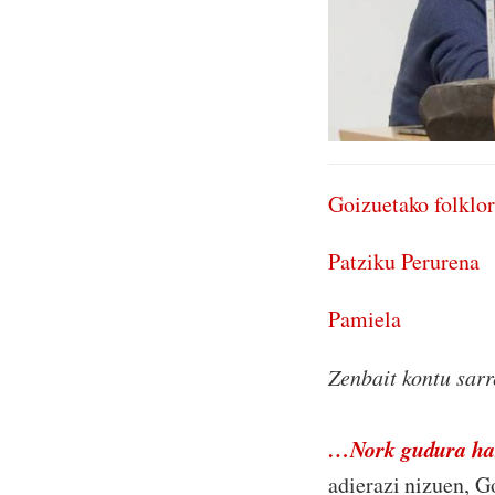
Goizuetako folklor
Patziku Perurena
Pamiela
Zenbait kontu sar
…Nork gudura ha
adierazi nizuen, G