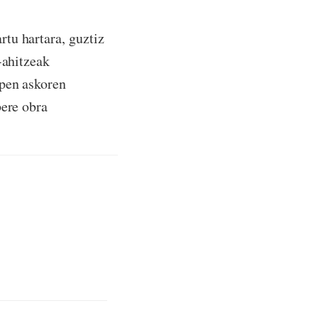
rtu hartara, guztiz
-ahitzeak
ipen askoren
bere obra