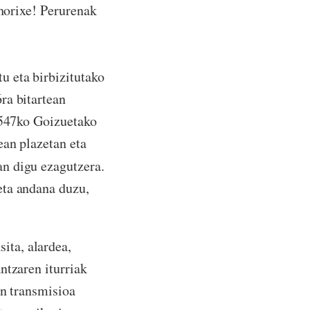
 horixe! Perurenak
tu eta birbizitutako
ra bitartean
 1547ko Goizuetako
ean plazetan eta
n digu ezagutzera.
eta andana duzu,
ita, alardea,
ntzaren iturriak
en transmisioa