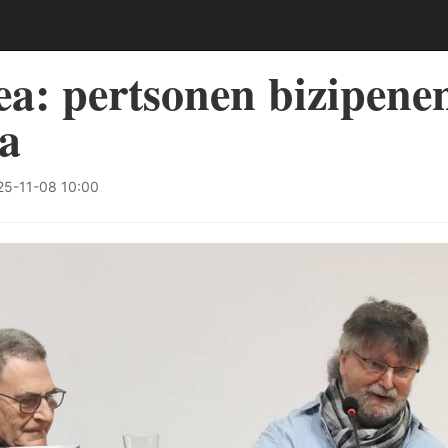
ea: pertsonen bizipene
a
5-11-08 10:00