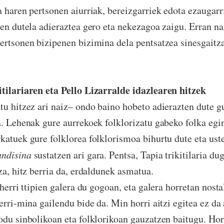
a haren pertsonen aiurriak, bereizgarriek edota ezaugarr
zen dutela adieraztea gero eta nekezagoa zaigu. Erran nah
ertsonen bizipenen bizimina dela pentsatzea sinesgaitza
itilariaren eta Pello Lizarralde idazlearen hitzek
tu hitzez ari naiz– ondo baino hobeto adierazten dute gu
a. Lehenak gure aurrekoek folklorizatu gabeko folka egin
katuek gure folklorea folklorismoa bihurtu dute eta uste
ndisina
sustatzen ari gara. Pentsa, Tapia trikitilaria du
za, hitz berria da, erdaldunek asmatua.
erri ttipien galera du gogoan, eta galera horretan nosta
erri-mina gailendu bide da. Min horri aitzi egitea ez da 
odu sinbolikoan eta folklorikoan gauzatzen baitugu. Hor 