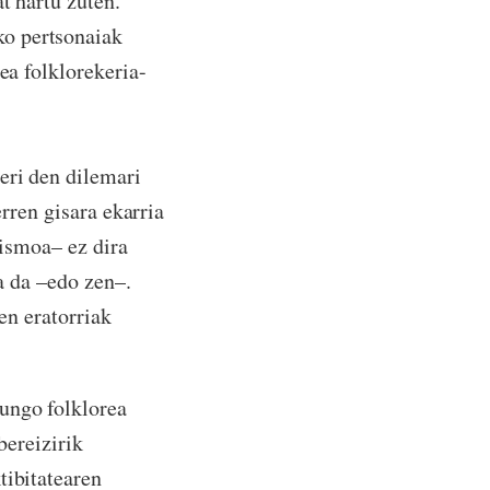
t hartu zuten.
ko pertsonaiak
ea folklorekeria-
eri den dilemari
erren gisara ekarria
rismoa– ez dira
za da –edo zen–.
ien eratorriak
gungo folklorea
bereizirik
tibitatearen