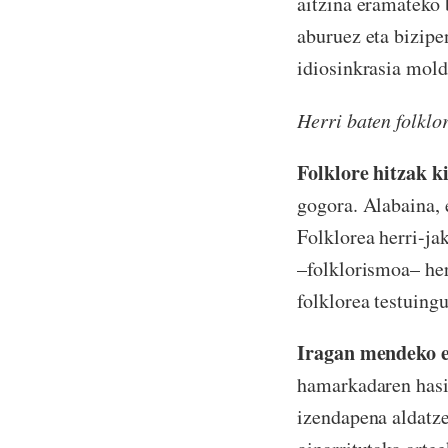
aitzina eramateko 
aburuez eta bizipe
idiosinkrasia mold
Herri baten folklo
Folklore hitzak k
gogora. Alabaina, 
Folklorea herri-jak
–folklorismoa– he
folklorea testuing
Iragan mendeko e
hamarkadaren hasie
izendapena aldatze