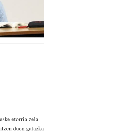
 eske etorria zela
ratzen duen gatazka