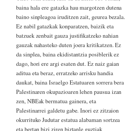
baina hala ere gatazka hau margotzen dutena
baino sinpleagoa iruditzen zait, geurea bezala.
Ez nabil gatazkak konparatzen, baizik eta
batzuek zenbait gauza justifikatzeko nahian
gauzak nahasteko duten joera kritikatzen. Ez
da sinplea, baina ekidistantzia posiblerik ez
dago, hori ere argi esaten dut. Ez naiz gaian
aditua eta beraz, erratzeko arrisku handia
daukat, baina Israelgo Estatuaren sorrera bera
Palestinaren okupazioaren lehen pausua izan
zen, NBEak bermatua gainera, eta
Palestinarrei galdetu gabe. Inori ez zitzaion
okurrituko Judutar estatua alabaman sortzea
eta bertan bizi ziren biztanle guztiak