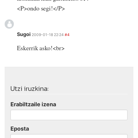
<P>ondo segi!</P>
Sugoi
2009-01-18 22:24
#4
Eskerrik asko!<br>
Utzi iruzkina:
Erabiltzaile izena
Eposta