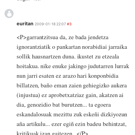
euritan
2009-01-18 22:07
#3
<P>garrantzitsua da, ze bada jendetza
ignorantziatik o pankartan norabidiai jarraika
sollik hausnartzen duna. ikustet zu etzeala
hoitakua. nike enuke jakingo judutarren lurrak
nun jarri esaten ez arazo hari konponbidia
billatzen, baño eman zaien gehiegizko aukera
(injustua) ez aprobetxatziaz gain, akatzen ai
dia, genozidio bat burutzen... ta egoera
eskandalosuak mezittu zuk eskeñi dizkiyozun
aña artikulu... ezer egiñ ezin badeu behintzat,
kritikuak izan gaitezen...</P>