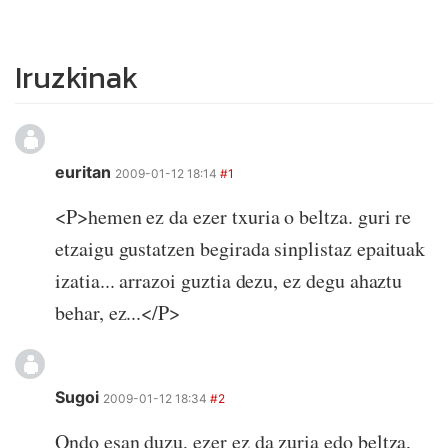
Iruzkinak
euritan
2009-01-12 18:14
#1
<P>hemen ez da ezer txuria o beltza. guri re
etzaigu gustatzen begirada sinplistaz epaituak
izatia... arrazoi guztia dezu, ez degu ahaztu
behar, ez...</P>
Sugoi
2009-01-12 18:34
#2
Ondo esan duzu, ezer ez da zuria edo beltza,