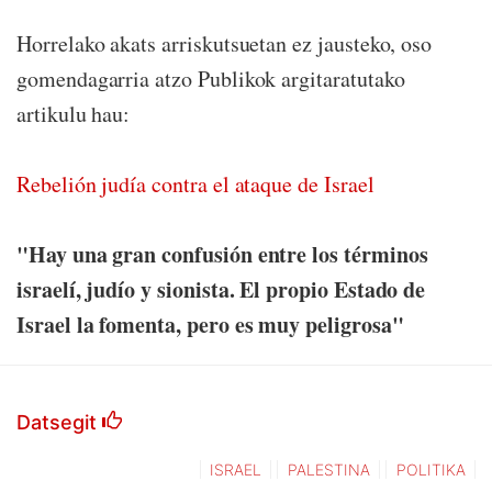
Horrelako akats arriskutsuetan ez jausteko, oso
gomendagarria atzo Publikok argitaratutako
artikulu hau:
Rebelión judía contra el ataque de Israel
"Hay una gran confusión entre los términos
israelí, judío y sionista. El propio Estado de
Israel la fomenta, pero es muy peligrosa"
Datsegit
ISRAEL
PALESTINA
POLITIKA