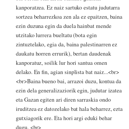
kanporatzea. Ez naiz sartuko estatu judutarra
sortzea beharrezkoa zen ala ez epaitzen, baina
ezin duzuna egin da duela hainbat mende
utzitako lurrera bueltatu (bota egin
zintuztelako, egia da, baina palestinarren ez
daukatu horren errurik), bertan daudenak
kanporatuz, soilik lur hori santua omen
delako. En fin, agian sinplista bat naiz...<br>
<br>Baina bueno bai, arrazoi duzu, kontua da
ezin dela generalizaziorik egin, judutar izatea
eta Gazan egiten ari diren sarraskia ondo
iruditzea ez datozelako bat hala beharrez, ezta
gutxiagorik ere. Eta hori argi eduki behar
dugu. <br>