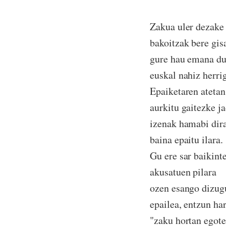
Zakua uler dezake
bakoitzak bere gis
gure hau emana d
euskal nahiz herrig
Epaiketaren atetan
aurkitu gaitezke ja
izenak hamabi dira
baina epaitu ilara.
Gu ere sar baikint
akusatuen pilara
ozen esango dizug
epailea, entzun har
"zaku hortan egot