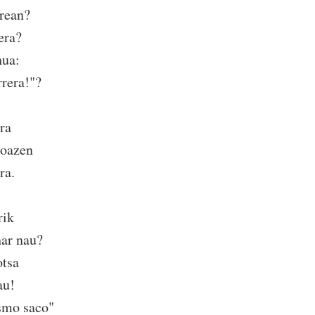
rrean?
era?
hua:
era!"?
ra
doazen
ra.
rik
har nau?
otsa
au!
smo saco"