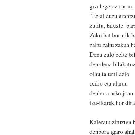
gizalege-eza arau..
"Ez al duzu erantz
zutitu, biluzte, ba
Zaku bat burutik b
zaku zaku zakua h
Dena zulo beltz bi
den-dena bilakatu
oihu ta umilazio
txilio eta alarau
denbora asko joan 
izu-ikarak hor dira
Kaleratu zituzten b
denbora igaro ahala