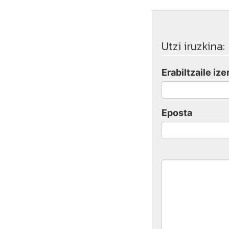
Utzi iruzkina:
Erabiltzaile ize
Eposta