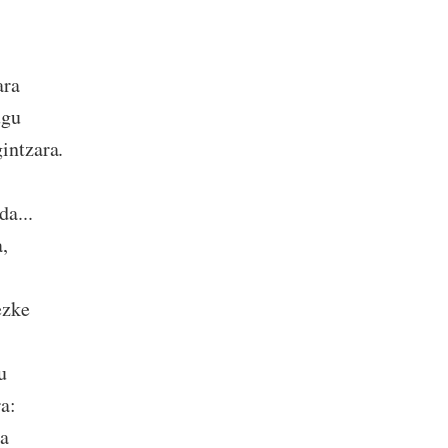
ara
ugu
intzara.
da...
,
ezke
u
a:
ea