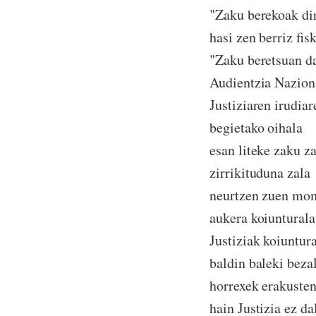
"Zaku berekoak di
hasi zen berriz fis
"Zaku beretsuan d
Audientzia Naziona
Justiziaren irudiar
begietako oihala
esan liteke zaku z
zirrikituduna zala
neurtzen zuen mo
aukera koiunturala
Justiziak koiuntur
baldin baleki bezal
horrexek erakuste
hain Justizia ez da