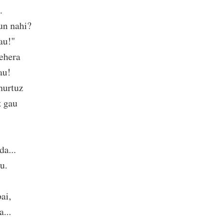
.
un nahi?
rau!"
ehera
au!
hurtuz
z gau
da...
u.
ai,
...