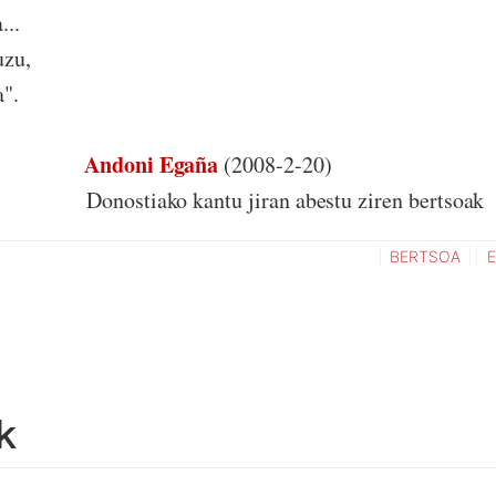
...
uzu,
a".
Andoni Egaña
(2008-2-20)
kantu jiran abestu ziren bertsoak
BERTSOA
k