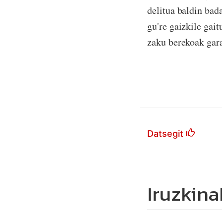
delitua baldin bada
gu're gaizkile gait
zaku berekoak gar
Donostiako 
Datsegit
Iruzkina