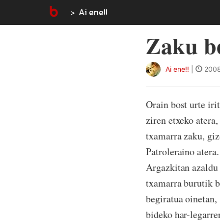
Ai ene!!
Zaku b
Ai ene!!
|
2008
Orain bost urte irit
ziren etxeko atera,
txamarra zaku, giz
Patroleraino atera.
Argazkitan azaldu
txamarra burutik b
begiratua oinetan,
bideko har-legarre