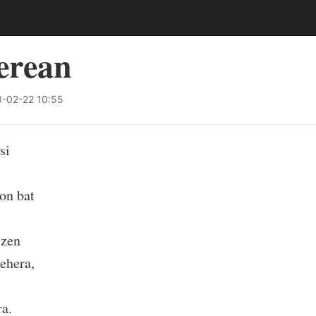
erean
-02-22 10:55
si
on bat
 zen
ehera,
ra.