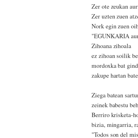
Zer ote zeukan au
Zer uzten zuen atz
Nork egin zuen oi
"EGUNKARIA aurr
Zihoana zihoala
ez zihoan soilik be
mordoxka bat gin
zakupe hartan bate
Ziega batean sartu
zeinek babestu be
Berriro krisketa-h
bizia, mingarria, r
"Todos son del mi